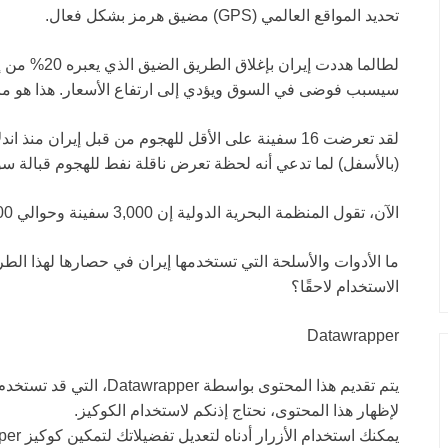
تحديد المواقع العالمي (GPS) مضيق هرمز بشكل فعال.
لطالما هددت إي
سيسبب فوضى في السوق ويؤدي إلى ارتفاع الأسعار. هذا هو ما ح
لقد تعرضت 16 سفينة على الأقل للهجوم من قبل إيران
(بالأسفل) لما تدعي أنه لحظة تعرض ناقلة نفط للهجوم قبالة 
الآن، تقول المنظمة البحرية الدولية إن 3,000 سفينة وحوالي 20,000 طاقم عالقون أو متأثرون في المنطقة.
ما الأدوات والأسلحة التي تستخدمها إيران في حصارها لهذا الط
الاستخدام لاحقًا؟
Datawrapper
يتم تقديم هذا المحتوى بواسطة
Datawrapper
، التي قد تستخدم 
لإظهار هذا المحتوى، نحتاج إذنكم لاستخدام الكوكيز.
يمكنك استخدام الأزرار أدناه لتعديل تفضيلاتك لتمكين كوكيز
per