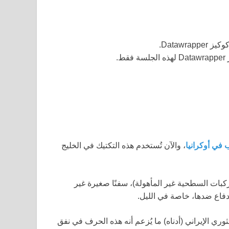
كوكيز
Datawrapper
.
ز
Datawrapper
لهذه الجلسة فقط.
في أوكرانيا
، والآن تُستخدم هذه التكتيك في الخليج
رات بدون طيار البحرية، التي تُسمى أحيانًا USVs (المركبات السطحية غير المأهولة)، سفنًا صغيرة غير
فاع ضدها، خاصة في الليل.
ي الإيراني (أدناه) ما يُزعم أنه هذه الحرف في نفق