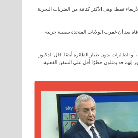
ربعاء فقط، وهي الأكثر كثافة من الضربات البحرية
عانت إيران من خسائر كبيرة في البحر، مع تقارير عن 87 وفاة بعد أن غمرت الولايات المتحدة سفينة حربية
 هذه الأثناء، تم مشاهدة الطائرات بدون طيار الإيرانية (UAV)، أو الطائرات بدون طيار الطائرة أيضًا. قال الدكتور
 الفكرية لسكاي نيوز إنهم قد يمثلون خطرًا أقل على السفن الفعلية،