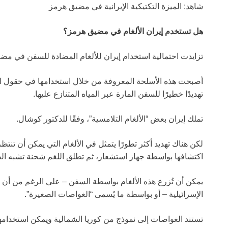
شاهد: الميزة التكتيكية الإيرانية في مضيق هرمز
هل تستخدم إيران الألغام في مضيق هرمز؟
تزايدت احتمالية استخدام إيران للألغام المضادة للسفن في مض
أصبحت هذه الأسلحة المعروفة من خلال استخدامها في حقول الأ
تهديدًا خطيرًا للسفن المارة عبر المياه المتنازع عليها.
تملك إيران بعض “الألغام التلامسية”، وفقًا للدكتور كوشال.
لكن هناك تهديد أكثر تطورًا يتمثل في الألغام التي يمكن أن تنت
اكتشافها بواسطة جهاز استشعار، ثم تطلق اللغم شحنة تشبه الط
يمكن أن تُزرع هذه الألغام بواسطة السفن – على الرغم من أن 
الإسرائيلية – أو بواسطة ما يُسمى “الغواصات الصغيرة”.
تستند الغواصات إلى نموذج من كوريا الشمالية ويمكن استخدام