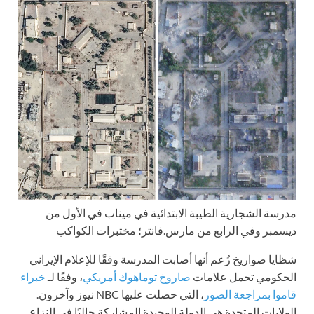
مدرسة الشجارية الطيبة الابتدائية في ميناب في الأول من
ديسمبر وفي الرابع من مارس.
فانتر؛ مختبرات الكواكب
شظايا صواريخ زُعم أنها أصابت المدرسة وفقًا للإعلام الإيراني
الحكومي تحمل علامات
صاروخ توماهوك أمريكي
، وفقًا لـ
خبراء
قاموا بمراجعة الصور
، التي حصلت عليها NBC نيوز وآخرون.
الولايات المتحدة هي الدولة الوحيدة المشاركة حاليًا في النزاع