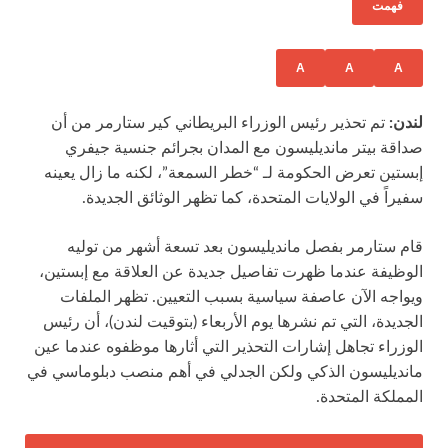
فهمت
A
A
A
لندن:
تم تحذير رئيس الوزراء البريطاني كير ستارمر من أن
صداقة بيتر مانديليسون مع المدان بجرائم جنسية جيفري
إبستين تعرض الحكومة لـ “خطر السمعة”، لكنه ما زال يعينه
سفيراً في الولايات المتحدة، كما تظهر الوثائق الجديدة.
قام ستارمر بفصل مانديليسون بعد تسعة أشهر من توليه
الوظيفة عندما ظهرت تفاصيل جديدة عن العلاقة مع إبستين،
ويواجه الآن عاصفة سياسية بسبب التعيين. تظهر الملفات
الجديدة، التي تم نشرها يوم الأربعاء (بتوقيت لندن)، أن رئيس
الوزراء تجاهل إشارات التحذير التي أثارها موظفوه عندما عين
مانديليسون الذكي ولكن الجدلي في أهم منصب دبلوماسي في
المملكة المتحدة.