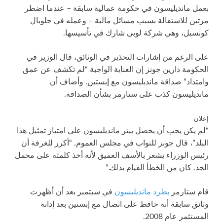
بعمل مانديليسون في حكومة عمالية سابقة – عندما اضطر
مرتين للاستقالة بسبب مسائل مالية – وعمله في جلوبال
كونسيل، وهي شركة لوبي شارك في تأسيسها.
على الرغم من إشارات التحذير في الوثائق، قال الوزير في
الحكومة دارين جونز إن العناية الواجبة “لم تكشف عن عمق
وامتداد” صداقة مانديليسون مع إبستين. وأضاف أن
مانديليسون كذب على ستارمر بشأن الصداقة.
إعلان
“لم يكن يجب أن يحصل بيتر مانديليسون على امتياز تمثيل هذا
البلد”، قال جونز للنواب في مجلس العموم. “أكرر للغرفة أن
رئيس الوزراء يشعر بالأسف العميق لأنه أخذ كلمته على محمل
الجد. كان من الخطأ القيام بذلك.”
قام ستارمر
بطرد مانديليسون
في سبتمبر بعد أن أظهرت
وثائق سابقة أنه حافظ على اتصال مع إبستين بعد إدانة
المستثمر عام 2008.