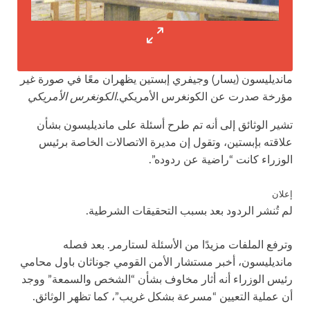
مانديليسون (يسار) وجيفري إبستين يظهران معًا في صورة غير
مؤرخة صدرت عن الكونغرس الأمريكي.
الكونغرس الأمريكي
تشير الوثائق إلى أنه تم طرح أسئلة على مانديليسون بشأن
علاقته بإبستين، وتقول إن مديرة الاتصالات الخاصة برئيس
الوزراء كانت “راضية عن ردوده”.
إعلان
لم تُنشر الردود بعد بسبب التحقيقات الشرطية.
وترفع الملفات مزيدًا من الأسئلة لستارمر. بعد فصله
مانديليسون، أخبر مستشار الأمن القومي جوناثان باول محامي
رئيس الوزراء أنه أثار مخاوف بشأن “الشخص والسمعة” ووجد
أن عملية التعيين “مسرعة بشكل غريب”، كما تظهر الوثائق.