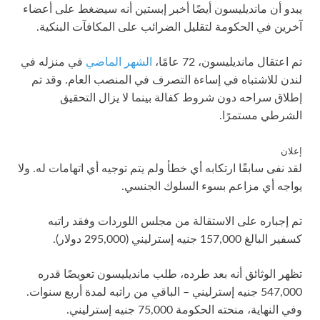
يبدو أن مانديليسون أيضًا أخبر إبستين أنه سيضغط على أعضاء
آخرين في الحكومة لتقليل الضرائب على المكافآت البنكية.
تم اعتقال مانديليسون، 72 عامًا،
الشهر الماضي
في منزله في
لندن للاشتباه في إساءة التصرف في المنصب العام. وقد تم
إطلاق سراحه دون شروط كفالة بينما لا يزال التحقيق
الشرطي مستمرًا.
إعلان
لقد نفى سابقًا ارتكابه أي خطأ ولم يتم توجيه أي اتهامات له. ولا
يواجه أي مزاعم بسوء السلوك الجنسي.
تم إجباره على الاستقالة من مجلس اللوردات وفقد راتبه
كسفير البالغ 157,000 جنيه إسترليني (295,000 دولار).
تظهر الوثائق أنه بعد طرده، طلب مانديليسون تعويضًا قدره
547,000 جنيه إسترليني – الباقي من راتبه لمدة أربع سنوات.
وفي النهاية، منحته الحكومة 75,000 جنيه إسترليني.