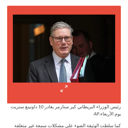
رئيس الوزراء البريطاني كير ستارمر يغادر 10 داونينغ ستريت
يوم الأربعاء.
AP
كما سلطت الوثيقة الضوء على مشكلات سمعة غير متعلقة