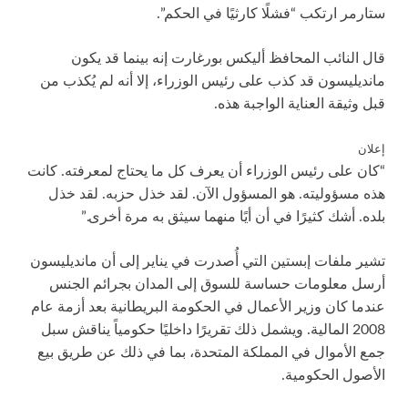
ستارمر ارتكب “فشلًا كارثيًا في الحكم”.
قال النائب المحافظ أليكس بورغارت إنه بينما قد يكون
مانديليسون قد كذب على رئيس الوزراء، إلا أنه لم يُكذب من
قبل وثيقة العناية الواجبة هذه.
إعلان
“كان على رئيس الوزراء أن يعرف كل ما يحتاج لمعرفته. كانت
هذه مسؤوليته. هو المسؤول الآن. لقد خذل حزبه. لقد خذل
بلده. أشك كثيرًا في أن أيًا منهما سيثق به مرة أخرى.”
تشير ملفات إبستين التي أُصدرت في يناير إلى أن مانديليسون
أرسل معلومات حساسة للسوق إلى المدان بجرائم الجنس
عندما كان وزير الأعمال في الحكومة البريطانية بعد أزمة عام
2008 المالية. ويشمل ذلك تقريرًا داخليًا حكومياً يناقش سبل
جمع الأموال في المملكة المتحدة، بما في ذلك عن طريق بيع
الأصول الحكومية.