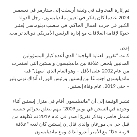
تم إثارة المخاوف في وثيقة أرسلت إلى ستارمر في ديسمبر
2024 عندما كان يفكر في تعيين مانديليسون، رجل الدولة
الكبير في حزب العمال الحاكم، في منصب دبلوماسي يُعتبر
حيويًا لإقامة العلاقات مع إدارة الرئيس الأمريكي دونالد ترامب.
إعلان
كانت “تقرير العناية الواجبة” الذي أعده كبار المسؤولين
المدنيين يلخص علاقة بين مانديليسون وإبستين التي استمرت
من عام 2002 على الأقل – وهو العام الذي “سهل” فيه
مانديليسون اجتماعًا بين إبستين ورئيس الوزراء آنذاك توني بلير
– حتى 2019، عام وفاة إبستين.
تشير الوثيقة إلى أن “مانديليسون أقام في منزل إبستين أثناء
وجوده في السجن في يونيو 2009” بتهم تتعلق بجرائم جنسية
تشمل قاصر، وتذكر تقريرًا صدر في عام 2019 تم تكليفه من
قبل جي بي مورغان والذي قال إن إبستين كان لديه “علاقة
قريبة جدًا” مع الأمير أندرو آنذاك ومع مانديليسون.