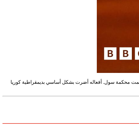
لال نشر القوات العسكرية لإغلاق الجمعية الوطنية وطلب اعتقال السياسيين في 3 ديسمبر 2024، حسبما حكمت محكمة سول. أفعاله أضرت بشكل أساسي بديمقراطية كوريا