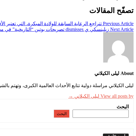
تصفّح المقالات
Previous Article
تتراجع الرعاية السابقة للولادة المبكرة، التي تعتبر ا
Next Article
زيلينسكي ي dismisses تصريحات بوتين “التاريخية” في محادثات السلام كـ “تكتيك تأخير”، ويحث على التركيز على إنهاء الحرب
About ليلى الكيلاني
ليلى الكيلاني مراسلة دولية تتابع الأحداث العالمية الكبرى، وتهتم بالش
View all posts by ليلى الكيلاني →
البحث
البحث