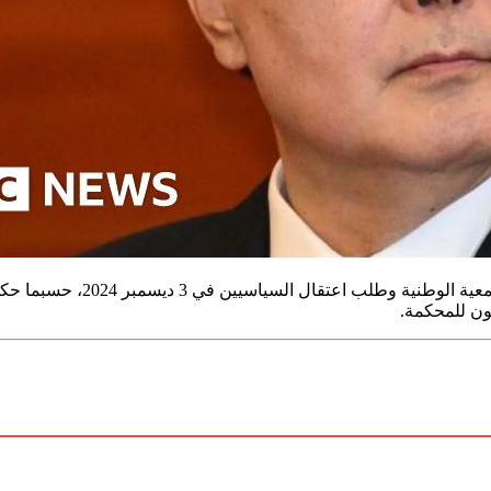
حاول يون تقويض الدستور من خ
ون للمحكمة.