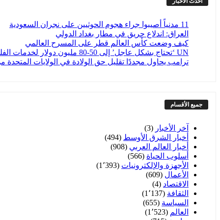
أحدث الأخبار
11 مدنياً أصيبوا جراء هجوم الحوثيين على نجران السعودية
العراق: اندلاع حريق في مطار بغداد الدولي
كيف وضعت كأس العالم قطر على المسرح العالمي
UN ‘تحتاج بشكل عاجل’ إلى 50-80 مليون دولار لخدمات الفلسطينيين
ترامب يحاول مجددًا تقليل حق الولادة في الولايات المتحدة من
جميع الأقسام
آخر الأخبار
(3)
أخبار الشرق الأوسط
(494)
أخبار العالم العربي
(908)
أسلوب الحياة
(566)
الأجهزة والإلكترونيات
(1٬393)
الأعمال
(609)
الاقتصاد
(4)
الثقافة
(1٬137)
السياسة
(655)
العالم
(1٬523)