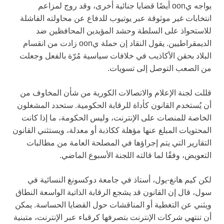
يواجه يoon أيضًا قضايا جنائية أخرى، وقد روج لمزاعم
انتخابات غير موثوقة عبر يوتيوب للدفاع عن محاولته الفاشلة
للاستحواذ على السلطة وحشد المؤيدين المحافظين ضد
الديمقراطيين. يقول النقاد إن حملة يoon زادت من انقسام
البلاد بحقن الأكاذيب في خلافات سياسية مُرّة بالفعل وجعلت
من الصعب التوصل إلى تسويات.
قللت لجنة الإعلام والاتصالات الكورية من شأن المخاوف من
أن يُستخدم القانون كأداة للرقابة الحكومية. ستحدد المشغلون
الخاصة للمنصات على الإنترنت، وليس الحكومة، ما إذا كانت
المحتويات المبلغ عنها مؤهلة ككاذبة أو معدلة، ويستثني القانون
التقارير التي يتم إجراؤها في المصلحة العامة من مطالبات
التعويض، وفقًا لما قالته اللجنة الأسبوع الماضي.
لكن كيم هانغ-يول، أستاذ في جامعة دوكسونغ النسائية في
سول، قال إن القانون قد يشجع الرقابة الذاتية الواسعة النطاق
ويثني عن التغطية أو المناقشات حول القضايا الحساسة. يمكن
أن تنتهي شركات الإنترنت بتصرفها كرقباء عبر الإنترنت، متبنية