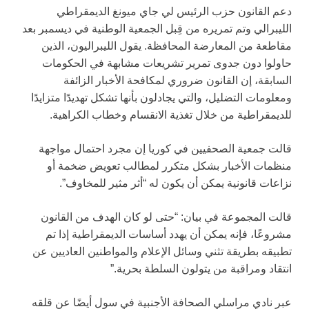
دعم القانون حزب الرئيس لي جاي ميونغ الديمقراطي
الليبرالي وتم تمريره من قِبل الجمعية الوطنية في ديسمبر بعد
مقاطعة من المعارضة المحافظة. يقول الليبراليون، الذين
حاولوا دون جدوى تمرير تشريعات مشابهة في الحكومات
السابقة، إن القانون ضروري لمكافحة الأخبار الزائفة
ومعلومات التضليل، والتي يجادلون بأنها تشكل تهديدًا متزايدًا
للديمقراطية من خلال تغذية الانقسام وخطاب الكراهية.
قالت جمعية الصحفيين في كوريا إن مجرد احتمال مواجهة
منظمات الأخبار بشكل متكرر لمطالب تعويض ضخمة أو
نزاعات قانونية يمكن أن يكون له “أثر مثير للمخاوف”.
قالت المجموعة في بيان: “حتى لو كان الهدف من القانون
مشروعًا، فإنه يمكن أن يهدد أساسات الديمقراطية إذا تم
تطبيقه بطريقة تثني وسائل الإعلام والمواطنين العاديين عن
انتقاد ومراقبة من يتولون السلطة بحرية.”
عبر نادي مراسلي الصحافة الأجنبية في سول أيضًا عن قلقه