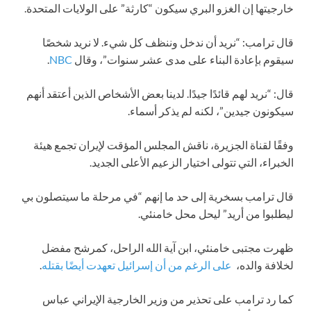
خارجيتها إن الغزو البري سيكون “كارثة” على الولايات المتحدة.
قال ترامب: “نريد أن ندخل وننظف كل شيء. لا نريد شخصًا
سيقوم بإعادة البناء على مدى عشر سنوات”، وقال
NBC
.
قال: “نريد لهم قائدًا جيدًا. لدينا بعض الأشخاص الذين أعتقد أنهم
سيكونون جيدين”، لكنه لم يذكر أسماء.
وفقًا لقناة الجزيرة، ناقش المجلس المؤقت لإيران تجمع هيئة
الخبراء، التي تتولى اختيار الزعيم الأعلى الجديد.
قال ترامب بسخرية إلى حد ما إنهم “في مرحلة ما سيتصلون بي
ليطلبوا من أريد” ليحل محل خامنئي.
ظهرت مجتبى خامنئي، ابن آية الله الراحل، كمرشح مفضل
لخلافة والده،
على الرغم من أن إسرائيل تعهدت أيضًا بقتله
.
كما رد ترامب على تحذير من وزير الخارجية الإيراني عباس