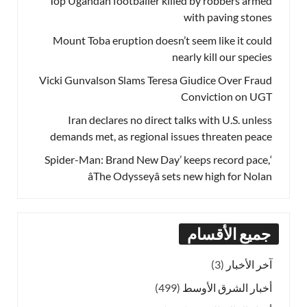
Top Ugandan footballer killed by robbers armed
with paving stones
Mount Toba eruption doesn’t seem like it could
nearly kill our species
Vicki Gunvalson Slams Teresa Giudice Over Fraud
Conviction on UGT
Iran declares no direct talks with U.S. unless
demands met, as regional issues threaten peace
‘Spider-Man: Brand New Day’ keeps record pace,
âThe Odysseyâ sets new high for Nolan
جميع الأقسام
آخر الأخبار
(3)
أخبار الشرق الأوسط
(499)