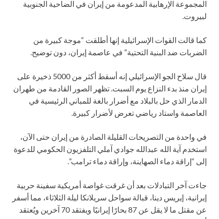
المجموعة الإرهابية المدعومة من إيران في الضاحية الجنوبية
لبيروت.
كما قالت القوات الإسرائيلية إنها أطلقت “موجة كبيرة من
الضربات ضد البنية التحتية” في عاصمة إيران، دون توضيح.
قال سلاح الجو الإسرائيلي إنه أسقط أكثر من 5000 ذخيرة على
إيران منذ بدء النزاع يوم السبت. تظهر الصور القادمة من طهران
الدمار الذي حل بالبلاد مع أضرار بالغة للمباني الرئيسية في
العاصمة واستاد رياضي تعرض لأضرار كبيرة.
في واحدة من التصريحات القليلة الصادرة من إيران حتى الآن،
استخدم آية الله عبدالله جوادي آملي التلفزيون الحكومي للدعوة
إلى “إراقة دماء الصهاينة، وإراقة دماء ترامب”.
جاءت آخر التبادلات بعد أن غرقت غواصة أمريكية سفينة حربية
إيرانية، إيريس دينا، قبالة سواحل سريلانكا ليلة الثلاثاء، مما أسفر
عن مقتل ما لا يقل عن 87 بحارًا إيرانيًا ويفتقد 70 آخرين ويُعتقد