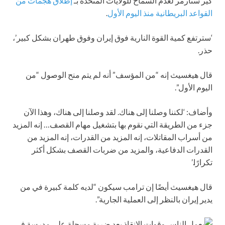
كير ستارمر لعدم السماح للولايات المتحدة بـ
إطلاق هجمات من
القواعد البريطانية منذ اليوم الأول
.
‘سترتفع كمية القوة النارية فوق إيران وفوق طهران بشكل كبير’،
حذر.
قال هيغسيث إنه “من المؤسف” أنه لم يتم منح الوصول “من
اليوم الأول”.
وأضاف: ‘لكننا وصلنا إلى هناك. لقد وصلنا إلى هناك، وهذا الآن
جزء من الطريقة التي نقوم بها بتشغيل مهام القصف… إنه المزيد
من أسراب المقاتلات، إنه المزيد من القدرات، إنه المزيد من
القدرات الدفاعية، والمزيد من ضربات القصف بشكل أكثر
تكرارًا.’
قال هيغسيث أيضًا إن ترامب سيكون “لديه كلمة كبيرة في من
يدير إيران بالنظر إلى العملية الجارية”.