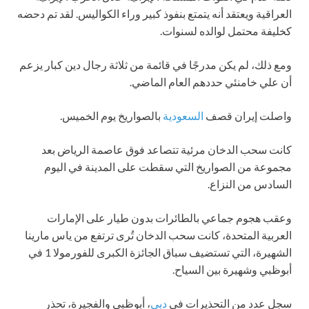
العراقية ويعتقد أنه يتمتع بنفوذ كبير وراء الكواليس. لقد تم دحضه
كخليفة محتمل لوالده لسنوات.
ومع ذلك، لم يكن مدرجًا في قائمة من ثلاثة رجال دين كبار يزعم
أن علي خامنئي حددهم العام الماضي.
واصلت إيران قصف
السعودية
بالصواريخ يوم الخميس.
كانت سحب الدخان مرئية تتصاعد فوق عاصمة الرياض بعد
مجموعة من الصواريخ التي سقطت على المدينة في اليوم
السادس من النزاع.
وعقب هجوم جماعي بالطائرات بدون طيار على الإمارات
العربية المتحدة، كانت سحب الدخان تُرى ترتفع من ياس مارينا
الشهيرة، التي تستضيف سباق الجائزة الكبرى للفورمولا 1 في
أبوظبي وشهيرة بين السياح.
سجل عدد من التحذيرات في
دبي
، أبوظبي والفجيرة، تحذر