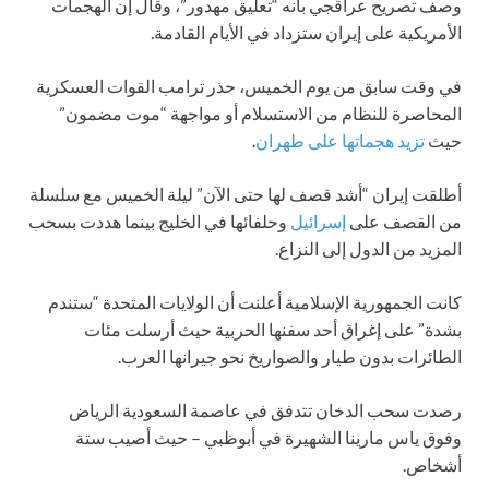
وصف تصريح عراقجي بأنه “تعليق مهدور”، وقال إن الهجمات
الأمريكية على إيران ستزداد في الأيام القادمة.
في وقت سابق من يوم الخميس، حذر ترامب القوات العسكرية
المحاصرة للنظام من الاستسلام أو مواجهة “موت مضمون”
حيث
تزيد هجماتها على طهران
.
أطلقت إيران “أشد قصف لها حتى الآن” ليلة الخميس مع سلسلة
من القصف على
إسرائيل
وحلفائها في الخليج بينما هددت بسحب
المزيد من الدول إلى النزاع.
كانت الجمهورية الإسلامية أعلنت أن الولايات المتحدة “ستندم
بشدة” على إغراق أحد سفنها الحربية حيث أرسلت مئات
الطائرات بدون طيار والصواريخ نحو جيرانها العرب.
رصدت سحب الدخان تتدفق في عاصمة السعودية الرياض
وفوق ياس مارينا الشهيرة في أبوظبي – حيث أصيب ستة
أشخاص.