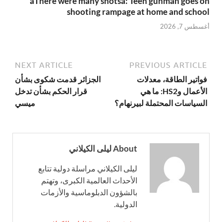
âThere were many shotsâ: Teen gunman goes on
shooting rampage at home and school
أغسطس 7, 2026
NEXT ARTICLE
PREVIOUS ARTICLE
فواتير الطاقة، معدلات
الجزائر قدمت شكوى بشأن
الأعمال وHS2: ما هي
قرار الحكم بشأن تدخل
السياسات المحتملة لبيرنهام؟
ميسي
About ليلى الكيلاني
ليلى الكيلاني مراسلة دولية تتابع
الأحداث العالمية الكبرى، وتهتم
بالشؤون الدبلوماسية والأزمات
الدولية.