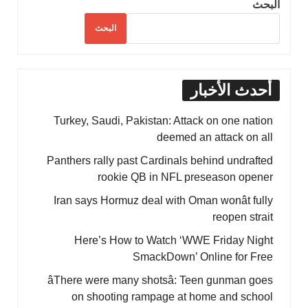
البحث
البحث
أحدث الأخبار
Turkey, Saudi, Pakistan: Attack on one nation
deemed an attack on all
Panthers rally past Cardinals behind undrafted
rookie QB in NFL preseason opener
Iran says Hormuz deal with Oman wonât fully
reopen strait
Here’s How to Watch ‘WWE Friday Night
SmackDown’ Online for Free
âThere were many shotsâ: Teen gunman goes
on shooting rampage at home and school