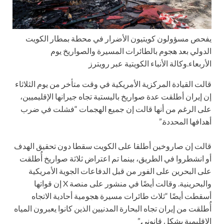
يفحص مسؤولون كويتيون الأضرار في محطة بمطار الكويت
الدولي بعد هجوم بالطائرات المسيرة والصواريخ يوم
الأربعاء.
وكالة الأنباء الكويتية عبر رويترز
قالت القيادة المركزية الأمريكية في وقت متأخر من يوم الثلاثاء
إن إيران أطلقت عدة صواريخ باليستية تجاه جيرانها الإقليميين،
على الرغم من أنها قالت إن جميع الهجمات “فشلت في ضرب
أهدافها المحددة.”
قالت إن صاروخين أطلقا على الكويت سقطا دون تحقيق الهدف
أو انشطروا في الطريق، بينما تم اعتراض ثلاثة صواريخ أُطلقت
على البحرين على الفور من قبل الدفاعات الجوية الأمريكية
والبحرينية. وقالت أيضًا في منشور على منصة X إن قواتها
أسقطت أيضًا “ثلاث طائرات مسيرة هجومية أحادية الاتجاه
أُطلقت من إيران تجاه البحارة المدنيين الذين كانوا يعبرون المياه
الإقليمية بشكل قانوني.”