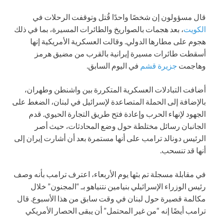
قال مسؤولون إن شخصًا واحدًا قُتل وتوقفت الرحلات في
الكويت
، بعد هجمات بالصواريخ والطائرات المسيرة، بما في ذلك
هجوم على مطارها الدولي. وقالت العسكرية الأمريكية إنها
أسقطت طائرات مسيرة إيرانية بالقرب من مضيق هرمز
وهاجمت
جزيرة قشم
في اليوم السابق.
أضافت التبادلات العسكرية المتكررة بين واشنطن وطهران،
بالإضافة إلى الحملة المتصاعدة لإسرائيل في لبنان، الضغط على
الجهود لإنهاء الحرب وإعادة فتح طريق التجارة الحيوي. قدم
الجانبان رسائل مختلطة حول وضع المحادثات، حيث أصر
الرئيس دونالد ترامب على أنها مستمرة بعد أن أشارت إيران إلى
أنها قد تنسحب.
في مقابلة مسجلة تم بثها يوم الأربعاء، اعترف ترامب بأنه وصف
رئيس الوزراء الإسرائيلي بنيامين نتنياهو بـ “المجنون” خلال
مكالمة قصيرة حول لبنان في وقت سابق من هذا الأسبوع. قال
ترامب أيضًا إنه “من غير المحتمل” أن يبقى الحصار الأمريكي