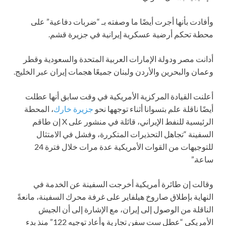
وأفادت بأنها أجرت أيضًا ما وصفته بـ “ضربات دفاعية” على
محطة تحكم أرضية عسكرية إيرانية في جزيرة قشم.
أدانت مصر ودولة الإمارات العربية المتحدة والسعودية وقطر
وعمان والبحرين والأردن ولبنان جميعًا هجمات إيران عبر الخليج.
أعلنت القيادة المركزية الأمريكية في وقت سابق أنها عطلت
أيضًا ناقلة علم بتسوانا أثناء توجهها نحو
جزيرة خارك
، المحطة
الرئيسية للنفط الإيراني، قائلة في منشور على X إن طاقم
السفينة “تجاهل التحذيرات المتكررة، وفشل في الامتثال
للتوجيهات من القوات الأمريكية عدة مرات خلال فترة 24
ساعة.”
وقالت إن طائرة أمريكية أخرجت السفينة عن الخدمة في
النهاية بإطلاق صاروخ هيلفاير على غرفة محرك السفينة، مانعةً
الناقلة من الوصول إلى إيران، مع الإشارة إلى أن الجيش
الأمريكي “عطل ست سفن تجارية وأعاد توجيه 122” منذ بدء