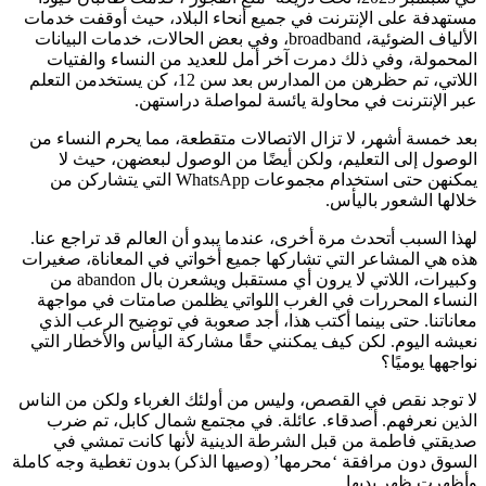
مستهدفة على الإنترنت في جميع أنحاء البلاد، حيث أوقفت خدمات
الألياف الضوئية، broadband، وفي بعض الحالات، خدمات البيانات
المحمولة، وفي ذلك دمرت آخر أمل للعديد من النساء والفتيات
اللاتي، تم حظرهن من المدارس بعد سن 12، كن يستخدمن التعلم
عبر الإنترنت في محاولة يائسة لمواصلة دراستهن.
بعد خمسة أشهر، لا تزال الاتصالات متقطعة، مما يحرم النساء من
الوصول إلى التعليم، ولكن أيضًا من الوصول لبعضهن، حيث لا
يمكنهن حتى استخدام مجموعات WhatsApp التي يتشاركن من
خلالها الشعور باليأس.
لهذا السبب أتحدث مرة أخرى، عندما يبدو أن العالم قد تراجع عنا.
هذه هي المشاعر التي تشاركها جميع أخواتي في المعاناة، صغيرات
وكبيرات، اللاتي لا يرون أي مستقبل ويشعرن بال abandon من
النساء المحررات في الغرب اللواتي يظلمن صامتات في مواجهة
معاناتنا. حتى بينما أكتب هذا، أجد صعوبة في توضيح الرعب الذي
نعيشه اليوم. لكن كيف يمكنني حقًا مشاركة اليأس والأخطار التي
نواجهها يوميًا؟
لا توجد نقص في القصص، وليس من أولئك الغرباء ولكن من الناس
الذين نعرفهم. أصدقاء. عائلة. في مجتمع شمال كابل، تم ضرب
صديقتي فاطمة من قبل الشرطة الدينية لأنها كانت تمشي في
السوق دون مرافقة ‘محرمها’ (وصيها الذكر) بدون تغطية وجه كاملة
وأظهرت ظهر يديها.