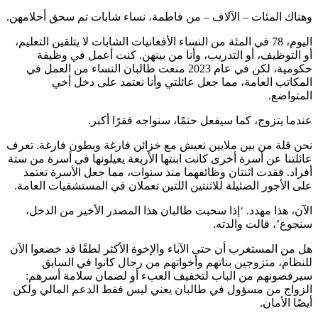
وهناك المئات – الآلاف – من فاطمة، نساء شابات تم سحق أحلامهن.
اليوم، 78 في المئة من النساء الأفغانيات الشابات لا يتلقين التعليم،
أو التوظيف، أو التدريب، وأنا من بينهن. كنت أعمل في وظيفة
حكومية، لكن في عام 2023 منعت طالبان النساء من العمل في
المكاتب العامة، مما جعل عائلتي وأنا نعتمد على دخل أخي
المتواضع.
عندما يتزوج، كما سيفعل حتمًا، سنواجه فقرًا أكبر.
نحن قلة من بين ملايين نعيش مع خزائن فارغة وبطون فارغة. تعرف
عائلتنا عن أسرة أخرى كانت ابنتها الأربعة يعيلونها في أسرة من ستة
أفراد. فقدت اثنتان وظائفهما منذ سنوات، مما جعل الأسرة تعتمد
على الأجور الضئيلة للاثنتين اللتين تعملان في المستشفيات العامة.
الآن، هذا مهدد. ‘إذا سحبت طالبان هذا المصدر الأخير من الدخل،
سنجوع’، قالت والدته.
هل من المستغرب أن حتى الآباء والإخوة الأكثر لطفًا قد خضعوا الآن
للنظام، متزوجين بناتهم وأخواتهم من رجال كانوا في السابق
سيرفضونهم من الباب لتخفيف العبء أو لضمان سلامة أسرهم:
الزواج من مسؤول في طالبان يعني ليس فقط الدعم المالي ولكن
أيضًا الأمان.