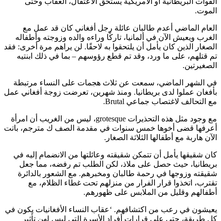
القوات البريطانية أو الأمريكية يستحق الاعتقال، العقاب وحتى
الموت.
العام الماضي أعدم طالبان عائلة رجل أفغاني كان قد عمل مع
الغرب ويعيش الآن في ألمانيا، تاركًا وراءه والده وزوجته وأطفاله
الصغار الذين كان يأمل أن يلتحقوا به لاحقًا. لن يراهم مرة أخرى: فقد
تم قتلهم، على ما ورد، وقد تم قطع رؤوسهم – بما في ذلك ابنتيه
الصغيرتين.
في الشهر الماضي، سمعت عن ثلاث هجمات على النساء مرتبطة
بأفغان عملوا لدى بريطانيا. ومنذ شهرين، تعرضت زوجة أفغاني عمل
مع التحالف لاغتصاب جماعي Brutal.
مع وجود مثل هذه التحذيرات grotesque، ليس من الغريب أن امرأة
أعرفها قضى أخوها خمس سنوات في مقدمة الصف ك مترجم، باتت
الآن هاربة مع أطفالها الثلاثة الصغار.
كان شقيقها يأمل أن تتمكن شقيقته وعائلتها من الانضمام إليه في
بريطانيا، حيث حصل على ملاذ، لكن الطلب تم رفضه، مما جعل
شقيقته وزوجها في رحمة طالبان ومخبرهم. مع الشعور بالدائرة
تقترب، اتخذوا قرار الفرار من منزلهم تحت غطاء الظلام، مع
أطفالهم وقليل من الملابس على ظهورهم.
يعيشون في رعب من اكتشافهم. ‘عقاب النساء الأفغانيات يكون في
كل طريقة، حتى على قرارات أفراد الأسرة التي ليس لهن تأثير