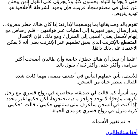
حتى لا يجذبوا انتباه، يحملون كتبًا ولا يجرؤن على القول إنهن يبحثن
عن عمل في مصنع سجاد قريب، فإن وجود الشرطة الأخلاقية هو
تهديد يتربص.
تقوم يالد وصديقاتها بما بوسعهما لإدارته: إذا كان هناك خطر معروف،
يتم إرسال رموز تعبيرية إلى الفتيات عبر هواتفهن – قلم رصاص مع
إبهام لأسفل يعني ‘اذهبي إلى المنزل’. ومع ذلك، فإن الاتصال
المتقطع بالإنترنت الذي يعيق تعلمهم عبر الإنترنت يعني أنه لا يمكن
الاعتماد على ذلك دائمًا.
‘علينا أن نقبل أن هناك خطرًا، خاصة وأن طالبان أصبحت أكثر
صرامة، وأكثر حدة، وأكثر ثقة’، تقول يالد.
للأسف، يأتي عملهم البأس في أضعف ميمنة، مهما كانت شدة
القتال، تنتظر حياة من السجن.
ربما أسوأ، كما قالت لي صديقة، محاصرة في زواج قسري مع رجل
تكرهه، مؤخرًا: لا توجد حواجز مادية تحتجزها، لكن حكمها غير محدد.
‘إذا كنت في السجن سأعرف متى ستنتهي حكمي’، قالت. ‘حكمي
كربة منزل في زواج قسري هو مدى الحياة.’
تم تغيير الأسماء.
أفغانستان
طالبان