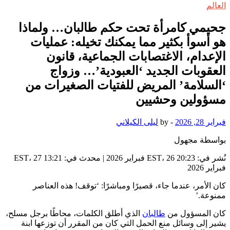
العالم
جحيمي كامرأة تحت حكم طالبان… ولماذا
هو أسوأ بكثير مما يمكنك تخيله: عمليات
الإعدام، الاغتصابات الجماعية، قانون
العقوبات الجديد ‘العبودية’… وزواج
‘السلامة’ المريض للفتيات الصغيرات من
مسؤولين وحشيين
فبراير 28, 2026
-
by
ليلى الكيلاني
بواسطة مجهول
نُشر في:
20:23 EST، 26 فبراير 2026
|
محدث في:
13:21 EST، 27
فبراير 2026
كان الأمر، عندما جاء، قصيرًا ومباشرًا: ‘توقف! هذه العناصر
ممنوعة.’
كان المسؤول من
طالبان
الذي أطلق الكلمات، محاطًا برجل مسلح،
يشير إلى وسائل منع الحمل التي كان من المقرر أن توزعها ابنة