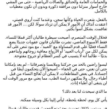
والحمامات العامة والحدائق والصالات الرياضية – حتى من المشي
خارج أسوار منزلنا دون مرافقة ذكورة وبدون أن نكون مغطيات
بالكامل.
بالفعل، شعرت الحياة وكأنها سجن، وعندما كنت أروي قصتي،
اعتقدت آنذاك أن الأمور لا يمكن أن تزداد سوءًا. لكن … الأمور قد
تفاقمت. بشكل أسوأ بكثير.
فخلال الوقت المنصرم، أصبحت سيطرة طالبان أكثر قمعًا للنساء.
فقط الأسبوع الماضي، نشرت طالبان قانون عقوبات جديدًا يضع
النساء فعليًا على قدم المساواة مع ‘العبيد’، مع بنود تنص على أنه
يمكن لكل من ‘أرباب العبيد’ أو الأزواج معاقبة زوجاتهم وأبناءهم
بدنيًا – طالما أنه لا يتسبب في كسر العظام أو جروح مفتوحة.
ليسوا راضين بالحد من حركتنا وملابسنا وتصرفاتنا – لم يعد بإمكاننا
حتى أن نغني، حتى في الخفاء – أصبحوا الآن يتحكمون أيضًا في
أجسادنا. في بعض المقاطعات، لا يمكن أن تُعالج النساء من قبل
أطباء رجال. ولا يمكنهن دراسة الطب، مما يعني مع مرور الوقت أنه
لن يتبقى أي أطباء إناث.
ما الذي سيحدث لنا بعد ذلك؟
يأتي كل يوم، لحظة بلحظة، ليأتي إلينا بكل وسيلة ممكنة.
في سبتمبر 2025، تحت ذريعة ‘منع الفجور’، قدمت طالبان قيودًا