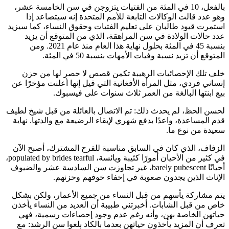
بالفعل، 10 في المئة من الفتيات يتزوجن في سن الخامسة عشر،
وهو عدد قالت الوكالات التابعة للأمم المتحدة إنه سيتصاعد إذا
استمرت قيود طالبان على تعليم الفتيات وحقوق النساء، كما سيزيد
عدد حالات الولادة في سن المراهقة، الذي من المتوقع أن يزيد
بنسبة 45 في المئة بحلول نهاية هذا العام منذ عام 2021. ومن
المتوقع أن تزيد نسبة وفيات الأمهات بنسبة 50 في المئة.
خلف تلك الإحصائيات الرهيبة تكمن قصص لا حصر لها من حزن
إنساني فردي، مثل المرأة الأفغانية التي قيل إنها أعلنت مؤخرًا عن
بيع ابنتها البالغة من العمر ثلاث سنوات على فيسبوك.
لحسن الحظ، لم يحدث ذلك: تم الاتصال بالعائلة من قبل شيخ لطيف
قدم المساعدة، واعدًا بدفع شهري لإبقاء الرضيعة مع والدتها. نهاية
سعيدة من نوع ما.
الزفاف، الذي كان في السابق مناسبة للفرح المشترك، أصبح الآن
في كثير من الأحيان أمورًا كئيبة ويائسة، populated by brides tearful،
أحيانًا barely pubescent، غير تجاوزت سن السادسة عشر والضيوف
الإناث الذين يجدون صعوبة في إخفاء خوفهم وحزنهم.
يتم مشاركة يأسهم من قبل النساء من جميع الأعمار، ولكن بشكل
خاص من قبل الشابات. أخبرتني طبيبة أن العديد من النساء يأخذن
حياتهن الخاصة بهن، وأنه رغم عدم وجود إحصاءات رسمية، فهي
تعرف أن المزيد يأخذون حياتهن بعدما بالكاد بلغوا سن الرشد: مع