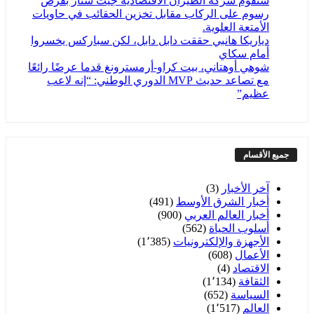
ستقوم شركة الطيران الاقتصادية جيت ستار بفرض
رسوم على الركاب مقابل تخزين الحقائب في حاويات
الأمتعة العلوية.
دياريكا هانبي حققت دابل دابل، لكن سباركس يخسروا
أمام سكاي
شوهي أوهتاني، بيت كراو-أرمسترونغ قدما عرضًا رائعًا
مع تصاعد حديث MVP الدوري الوطني: “إنه لاعب
عظيم”
جميع الأقسام
آخر الأخبار
(3)
أخبار الشرق الأوسط
(491)
أخبار العالم العربي
(900)
أسلوب الحياة
(562)
الأجهزة والإلكترونيات
(1٬385)
الأعمال
(608)
الاقتصاد
(4)
الثقافة
(1٬134)
السياسة
(652)
العالم
(1٬517)