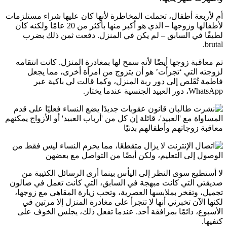
أم لأربعة أطفال، تحملت المخاطرة لأنها كان عليها شراء مستلزمات
لأطفالها وزوجها – الذي هو أكبر منها بأكثر من 20 عامًا ولكنه كان
لطيفًا في السابق – لم يكن في المنزل. دفعت ثمن ذلك بضرب
brutal.
تم معاقبة زوجها أيضًا لأنه سمح لها بمغادرة المنزل. كانت انتقامه
لزوجته التي ‘تجرأت’ هو أن يتزوج من امرأة أخرى، مما يجعل
فاطمة تُقَلص إلى دور ربة المنزل، وكما قالت لي باكية عبر
WhatsApp، دور العبيد الجنسية عندما يختار.
لا أستطيع سوى النظر إلى اليأس بينما أرى الرسائل الكئيبة من
صديقتي التي كانت مبهجة في السابق، التي كانت تعمل في صالون
تجميل، وتفخر بملابسها العصرية، وتحب زيارة المقاهي مع زوجها،
لكنها الآن تخبرني أنها لا تتجرأ على مغادرة المنزل إلا مرتين في
الأسبوع، دائمًا بمرافقة أحد. عندما تفعل ذلك، يجلس الخوف على
كتفيها.