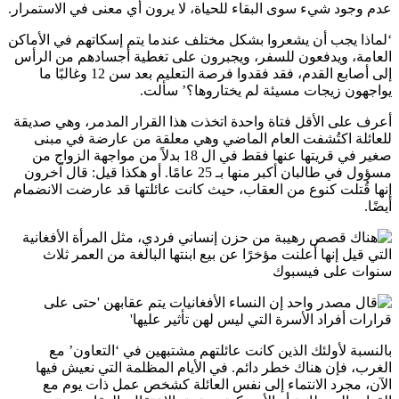
عدم وجود شيء سوى البقاء للحياة، لا يرون أي معنى في الاستمرار.
‘لماذا يجب أن يشعروا بشكل مختلف عندما يتم إسكاتهم في الأماكن
العامة، ويدفعون للسفر، ويجبرون على تغطية أجسادهم من الرأس
إلى أصابع القدم، فقد فقدوا فرصة التعليم بعد سن 12 وغالبًا ما
يواجهون زيجات مسيئة لم يختاروها؟’ سألت.
أعرف على الأقل فتاة واحدة اتخذت هذا القرار المدمر، وهي صديقة
للعائلة اكتُشفت العام الماضي وهي معلقة من عارضة في مبنى
صغير في قريتها عنها فقط في ال 18 بدلاً من مواجهة الزواج من
مسؤول في طالبان أكبر منها بـ 25 عامًا. أو هكذا قيل: قال آخرون
إنها قُتلت كنوع من العقاب، حيث كانت عائلتها قد عارضت الانضمام
أيضًا.
بالنسبة لأولئك الذين كانت عائلتهم مشتبهين في ‘التعاون’ مع
الغرب، فإن هناك خطر دائم. في الأيام المظلمة التي نعيش فيها
الآن، مجرد الانتماء إلى نفس العائلة كشخص عمل ذات يوم مع