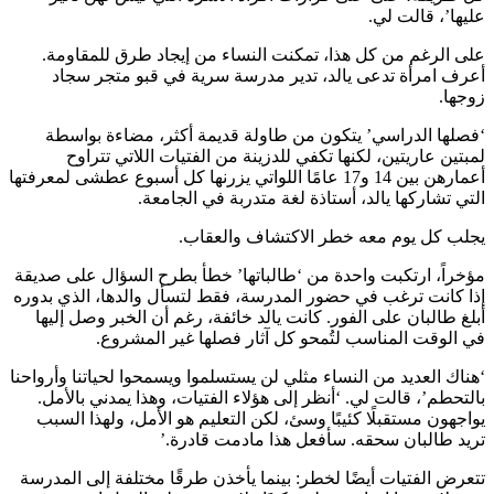
عليها’، قالت لي.
على الرغم من كل هذا، تمكنت النساء من إيجاد طرق للمقاومة.
أعرف امرأة تدعى يالد، تدير مدرسة سرية في قبو متجر سجاد
زوجها.
‘فصلها الدراسي’ يتكون من طاولة قديمة أكثر، مضاءة بواسطة
لمبتين عاريتين، لكنها تكفي للدزينة من الفتيات اللاتي تتراوح
أعمارهن بين 14 و17 عامًا اللواتي يزرنها كل أسبوع عطشى لمعرفتها
التي تشاركها يالد، أستاذة لغة متدربة في الجامعة.
يجلب كل يوم معه خطر الاكتشاف والعقاب.
مؤخراً، ارتكبت واحدة من ‘طالباتها’ خطأ بطرح السؤال على صديقة
إذا كانت ترغب في حضور المدرسة، فقط لتسأل والدها، الذي بدوره
أبلغ طالبان على الفور. كانت يالد خائفة، رغم أن الخبر وصل إليها
في الوقت المناسب لتُمحو كل آثار فصلها غير المشروع.
‘هناك العديد من النساء مثلي لن يستسلموا ويسمحوا لحياتنا وأرواحنا
بالتحطم’، قالت لي. ‘أنظر إلى هؤلاء الفتيات، وهذا يمدني بالأمل.
يواجهون مستقبلًا كئيبًا وسئ، لكن التعليم هو الأمل، ولهذا السبب
تريد طالبان سحقه. سأفعل هذا مادمت قادرة.’
تتعرض الفتيات أيضًا لخطر: بينما يأخذن طرقًا مختلفة إلى المدرسة