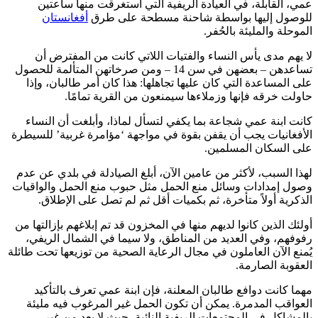
عمي، القابلة، في العيادة الريفية التي استغرقت منها ساعتين
للوصول إليها بواسطة شاحنة مسطحة على طرق
أفغانستان
الموحلة والمليئة بالحُفر.
لا يهم مدى يأس النساء والفتيات اللاتي كانت من المفترض أن
تساعدهن – بعضهن في سن 14 – ومن صرخاتهن المتألمة للحصول
على المساعدة التي كان عليها تجاهلها: هذا كان أمر طالبان، وإذا
حاولت خرقه فإنها وزملاءها سيمنعون من القرية تمامًا.
كانت ابنة عمي شجاعة بما يكفي لتسأل لماذا، وأبلغت أن النساء
الأفغانيات يجب أن يقفن بقوة في مواجهة ‘مؤامرة غربية’ للسيطرة
على السكان المسلمين.
لهذا السبب، لأكثر من عامين الآن، أبلغ الصيادلة في بلدي عن عدم
وصول إمدادات وسائل منع الحمل مثل حبوب منع الحمل والواقيات
الذكرية أولاً متأخرة، ثم بكميات أقل ثم لم تصل على الإطلاق.
أولئك الذين كانوا لديهم منها في المخزون قد تم إبلاغهم بإزالتها من
رفوفهم، وفي العديد من المناطق، ولا سيما في الشمال الريفي،
يُمنع الآن العاملون في مجال الرعاية الصحية من توزيعها تحت طائلة
العقوبة الصارمة.
مهما كانت دوافع طالبان المعلنة، فإن ابنة عمي تعرف بالتأكيد
العواقب المدمرة. يمكن أن تكون الحمل غير المرغوب فيه مليئة
بالمشاكل في المجتمعات الريفية النائية، حيث لا يعد من غير