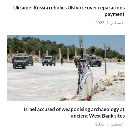
Ukraine: Russia rebukes UN vote over reparations
payment
أغسطس 9, 2026
Israel accused of weaponising archaeology at
ancient West Bank sites
أغسطس 9, 2026