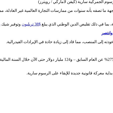
رسوم الجمركية سارية
(كيفن لاماركي / رويترز)
ما تصفه بأنه سنوات من ممارسات التجارة العالمية غير العادلة، مم
، بما في ذلك تقليص الدين الوطني الذي يبلغ
$38 تريليون
وتوفير شيك
0
وانتصر
ه إلى المنصب، مما قاد إلى زيادة حادة في الإيرادات الفيدرالية.
جمعت الحكومة 30.4 مليار دولار من الرسوم في يناير – بزيادة قدرها 275% عن الع
اية معركة قانونية جديدة للإبقاء على الرسوم سارية.