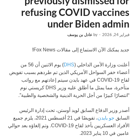
previously dismissed for
refusing COVID vaccines
under Biden admin
فبراير 24, 2026
-
by
عادل بن يوسف
جديد
يمكنك الآن الاستماع إلى مقالات Fox News!
أعلنت وزارة الأمن الداخلي (
DHS
) يوم الاثنين أن 56 من
أعضاء خفر السواحل الأمريكي الذين تم طردهم بسبب تفويض
لقاح COVID-19 في عهد بايدن سيتم إعادتهم مع رواتب
متأخرة، مما يمثل ما أطلق عليه وزير DHS كريستي نوم
“انتصارًا كبيرًا من أجل الحرية الدينية والشخصية والطبية”.
أصدر وزير الدفاع السابق لويد أوستن، تحت إدارة الرئيس
السابق
جو بايدن
، تفويضًا في 21 أغسطس 2021، يلزم جميع
الأفراد العسكريين بأخذ لقاح COVID-19. وتم إلغاؤه بعد حوالي
عامين في 10 يناير 2023.