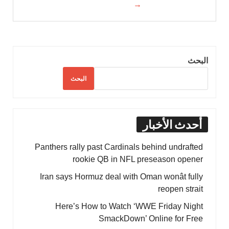
→
البحث
البحث
أحدث الأخبار
Panthers rally past Cardinals behind undrafted
rookie QB in NFL preseason opener
Iran says Hormuz deal with Oman wonât fully
reopen strait
Here’s How to Watch ‘WWE Friday Night
SmackDown’ Online for Free