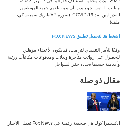
2022. أيدت محكمة استئناف فدرالية في 7 أبريل 2022،
مطلب الرئيس جو بايدن بأن يتم تطعيم جميع الموظفين
الفدراليين ضد COVID-19.
(صورة AP/باتريك سيمنسكي،
ملف)
اضغط هنا لتحميل تطبيق FOX NEWS
وفقًا للأمر التنفيذي لترامب، قد يكون الأعضاء مؤهلين
للحصول على رواتب متأخرة وبدلات ومدفوعات مكافآت ورتبة
وأقدمية حسبما تحدده خفر السواحل.
مقال ذو صلة
ألكسندرا كوك هي صحفية رقمية في Fox News تغطي الأخبار