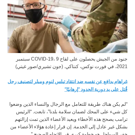
جنود من الجيش يحصلون على لقاح COVID-19، 9 سبتمبر
2021، في فورت نوكس، كنتاكي.
(جون تشيري/صور غيتي)
غراهام يدافع عن نفسه ضد انتقاد تيلس لنوم وميلر لتصنيف رجل
قُتل على يد دورية الحدود “إرهابيًا”
“لم يكن هناك طريقة للتعامل مع الرجال والنساء الذين وضعوا
كل شيء على المحك لضمان سلامة بلدنا”، تابعت. “الرئيس
ترامب يصحح هذه الأخطاء ويعيد الأعضاء الذين تمت إزالتهم
بشكل غير عادل إلى الخدمة. إن قرار إعادة هؤلاء الأعضاء من
خفر السواحل هو خطوة كبرى في الاتجاه الصحيح.”