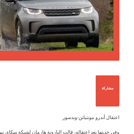
مشاركة
اعتقال أندرو مونتباتن-وندسور
وفي حديثها بعد اعتقاله، قالت البارونة هارمان لشبكة سكاي نيوز