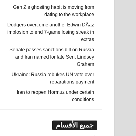
Gen Z’s ghosting habit is moving from
dating to the workplace
Dodgers overcome another Edwin DÃ­az
implosion to end 7-game losing streak in
extras
Senate passes sanctions bill on Russia
and Iran named for late Sen. Lindsey
Graham
Ukraine: Russia rebukes UN vote over
reparations payment
Iran to reopen Hormuz under certain
conditions
جميع الأقسام