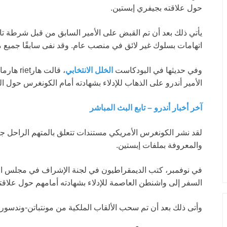
حول علاقته بجيفري إبستين.
يأتي ذلك بعد أن تم القبض على الأمير السابق من قبل شرطة تا
اتهامات بسلوك غير لائق في منصب عام. وقد نفى سابقًا جميع
وفي حديثها في البودكاست
الخلل الانتخابي
، قالت ه
الأمير أندرو على الذهاب للإدلاء بشهادته أمام الكونغرس حول ال
آخر أخبار أندرو – تابع البث المباشر
لقد نشر الكونغرس الأمريكي مستندات تتعلق بالمتهم الراحل جيف
والمعروفة بملفات إبستين.
في نوفمبر، كتب الديمقراطيون في لجنة الإشراف في مجلس النو
السفر إلى واشنطن العاصمة للإدلاء بشهادته أمامهم حول علاقته
وأتى ذلك بعد أن تم سحب الألقاب الملكية من مونتباتن-وندسور.