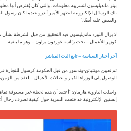
بيتر مانديليسون لتسريبه معلومات، والتي كان يُفترض أنها معل
تلك الرسائل الإلكترونية لتظهر الأمير أندرو عندما كان رسول ا
والقبض عليه أيضًا.”
لا يزال اللورد مانديليسون قيد التحقيق من قبل الشرطة بشأن 
كوزير للأعمال – تحت رئاسة غوردون براون – وهو ما ينفيه.
آخر أخبار السياسة – تابع البث المباشر
الوصول إلى الوزراء الكبار واتصالات الأعمال – لعقد من الزمن، 
واصلت البارونة هارمان: “أعتقد أن هذه لحظة غير مسبوقة تما
إبستين الإلكترونية قد فتحت السرية حول كيفية تصرف رجال أغنياء