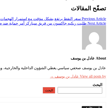
تصفّح المقالات
Previous Article
سعر النفط يرتفع بشكل مؤقت مع استمرار الهجمات ال
Next Article
طلبت ريكيه جاكسون من فريق سباركز أمر حماية ضد صدي
About عادل بن يوسف
عادل بن يوسف صحفي سياسي يغطي الشؤون الداخلية والخارجية، ويقد
View all posts by عادل بن يوسف →
البحث
البحث