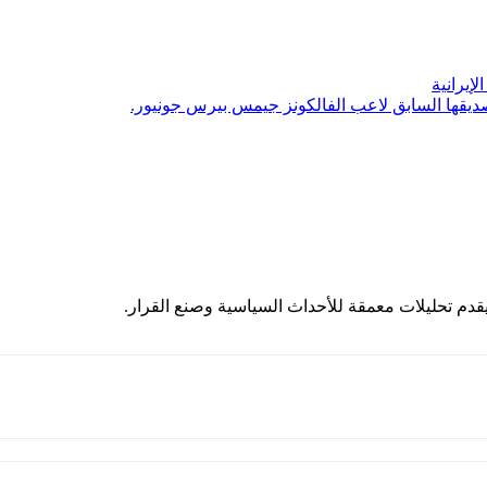
إيرانية
قها السابق لاعب الفالكونز جيمس بيرس جونيور.
م تحليلات معمقة للأحداث السياسية وصنع القرار.