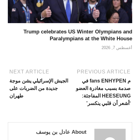
Trump celebrates US Winter Olympians and
Paralympians at the White House
أغسطس 7, 2026
NEXT ARTICLE
PREVIOUS ARTICLE
م fans ENHYPEN في
الجيش الإسرائيلي يشن موجة
صدمة بسبب مغادرة العضو
جديدة من الضربات على
HEESEUNG المفاجئة:
طهران
‘أشعر أن قلبي ينكسر’
About عادل بن يوسف