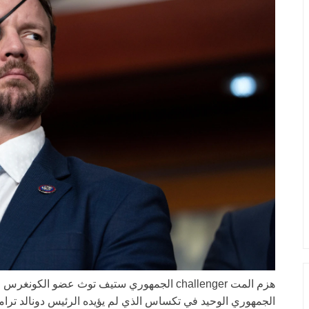
هزم المت challenger الجمهوري ستيف توث عضو الك
الجمهوري الوحيد في تكساس الذي لم يؤيده الرئيس دونالد تر