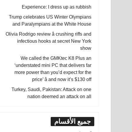
Experience: I dress up as rubbish
Trump celebrates US Winter Olympians
and Paralympians at the White House
Olivia Rodrigo review â crushing riffs and
infectious hooks at secret New York
show
We called the GMKtec K8 Plus an
‘understated mini PC that delivers far
more power than you’d expect for the
price’ â and now it’s $130 off
Turkey, Saudi, Pakistan: Attack on one
nation deemed an attack on all
جميع الأقسام