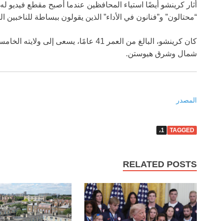
أثار كرينشو أيضًا استياء المحافظين عندما أصبح مقطع فيديو له
“محتالون” و”فنانون في الأداء” الذين يقولون ببساطة للناخبين ا
كان كرينشو، البالغ من العمر 41 عامًا، يسع
شمال وشرق هيوستن.
المصدر
1،
TAGGED
RELATED POSTS