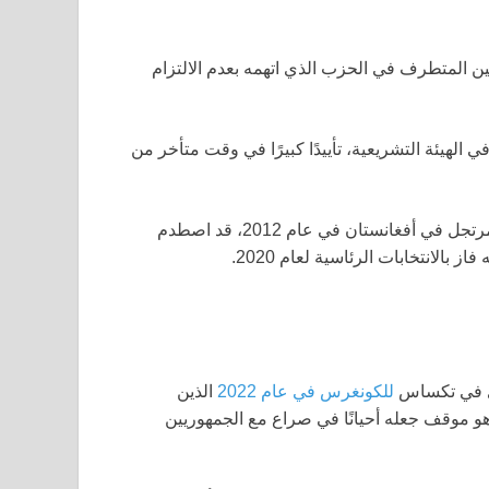
fo، صد الهجمات من اليمين المتطرف في الحزب الذي اتهمه بعدم الالتزام
 الهيئة التشريعية، تأييدًا كبيرًا في وقت متأخر من
كان كرينشو، الذي فقد عينه اليمنى عندما أصيب بجهاز متفجر مرتجل في أفغانستان في عام 2012، قد اصطدم
بالانتخابات الرئاسية لعام 2020.
ري في تكساس
للكونغرس في عام 2022
الذين
و بايدن في عام 2020 كان شرعيًا، وهو موقف جعله أحيانًا في صراع مع الجمهوريين