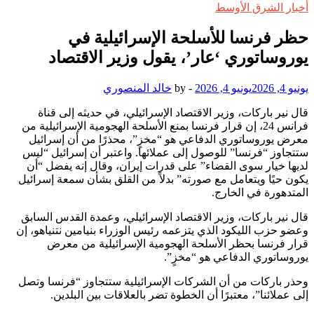
أخبار الشرق الأوسط
حظر فرنسا للأسلحة الإسرائيلية في
يوروساتوري ‘عار’، يقول وزير الاقتصاد
يونيو 4, 2026
يونيو 4, 2026
-
by
خالد المنصوري
قال نير باركات، وزير الاقتصاد الإسرائيلي، في حديثه إلى قناة
فرانس 24، إن قرار فرنسا بمنع الأسلحة الهجومية الإسرائيلية من
معرض يوروساتوري الدفاعي هو “مخزٍ”، محذرًا من أن إسرائيل
ستتجاوز “فرنسا” للوصول إلى عملائها. واعتبر أن إسرائيل “ليس
لديها خيار سوى القضاء” على قدرات إيران، وقال إنه يفضل “أن
يكون حيًا ويتعامل مع صورته” بدلاً من القلق بشأن سمعة إسرائيل
المتدهورة في الخارج.
قال نير باركات، وزير الاقتصاد الإسرائيلي، وعمدة القدس السابق
وعضو حزب الليكود الذي يتزعمه رئيس الوزراء بنيامين نتنياهو، إن
قرار فرنسا بحظر الأسلحة الهجومية الإسرائيلية من معرض
يوروساتوري الدفاعي هو “مخزٍ”.
وحذر باركات من أن الشركات الإسرائيلية ستتجاوز “فرنسا وتصل
إلى عملائنا”، معتبرًا أن الخطوة تضر بالعلاقات بين البلدين.