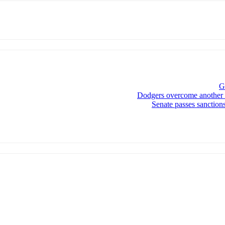
G
Dodgers overcome another E
Senate passes sanction