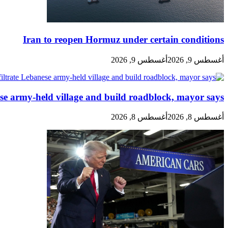
Iran to reopen Hormuz under certain conditions
أغسطس 9, 2026
أغسطس 9, 2026
nese army-held village and build roadblock, mayor says
أغسطس 8, 2026
أغسطس 8, 2026