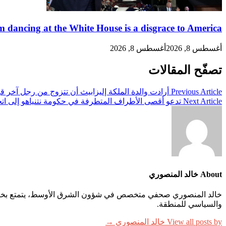
 dancing at the White House is a disgrace to America
أغسطس 8, 2026
أغسطس 8, 2026
تصفّح المقالات
Previous Article
أرادت والدة الملكة إليزابيث أن تتزوج من رجل آخر قب
Next Article
تدعو أقصى الأطراف المتطرفة في حكومة نتنياهو إلى اتخ
About خالد المنصوري
خالد المنصوري صحفي متخصص في شؤون الشرق الأوسط، يتمتع بخبرة واسع
والسياسي للمنطقة.
View all posts by خالد المنصوري →