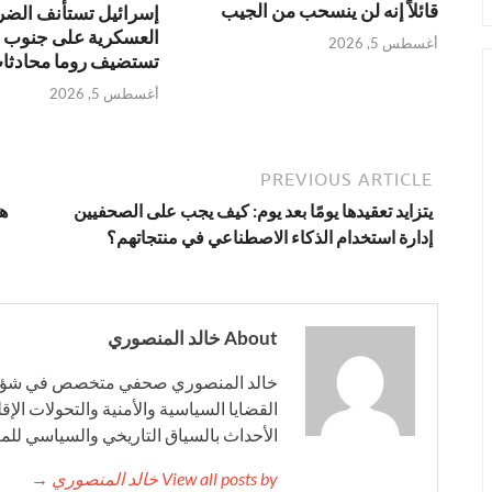
قائلاً إنه لن ينسحب من الجيب
إسرائيل تستأنف الضر
العسكرية على جنوب لبن
أغسطس 5, 2026
تستضيف روما محادثات
أغسطس 5, 2026
PREVIOUS ARTICLE
يتزايد تعقيدها يومًا بعد يوم: كيف يجب على الصحفيين
ه
إدارة استخدام الذكاء الاصطناعي في منتجاتهم؟
About خالد المنصوري
خالد المنصوري صحفي متخصص في شؤون ا
القضايا السياسية والأمنية والتحولات الإ
الأحداث بالسياق التاريخي والسياسي للم
View all posts by خالد المنصوري →