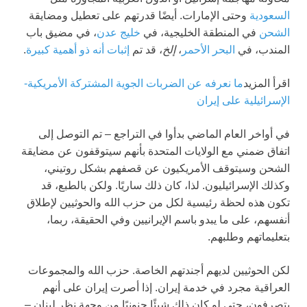
السعودية
وحتى الإمارات. أيضًا قدرتهم على تعطيل ومضايقة
الشحن
في المنطقة الخليجية، في
خليج عدن
، في مضيق باب
المندب، في
البحر الأحمر
،
إلخ
، قد تم
إثبات أنه ذو أهمية كبيرة
.
اقرأ المزيد
ما نعرفه عن الضربات الجوية المشتركة الأمريكية-
الإسرائيلية على إيران
في أواخر العام الماضي بدأوا في التراجع – تم التوصل إلى
اتفاق ضمني مع الولايات المتحدة بأنهم سيتوقفون عن مضايقة
الشحن وسيتوقف الأمريكيون عن قصفهم بشكل روتيني،
وكذلك الإسرائيليون. لذا، كان ذلك ساريًا. ولكن بالطبع، قد
تكون هذه لحظة رئيسية لكل من حزب الله والحوثيين لإطلاق
أنفسهم، على ما يبدو باسم الإيرانيين وفي الحقيقة، ربما،
بتعليماتهم وطلبهم.
لكن الحوثيين لديهم أجندتهم الخاصة. حزب الله والمجموعات
العراقية مجرد في خدمة إيران. إذا أصرت إيران على أنهم
يتصرفون، حتى لو كان ذلك شيئًا جنونيًا من وجهة نظر لبنان –