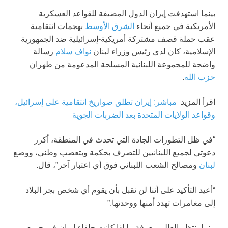
بينما استهدفت إيران الدول المضيفة للقواعد العسكرية
الأمريكية في جميع أنحاء
الشرق الأوسط
بهجمات انتقامية
عقب حملة قصف مشتركة أمريكية-إسرائيلية ضد الجمهورية
الإسلامية، كان لدى رئيس وزراء لبنان
نواف سلام
رسالة
واضحة للمجموعة اللبنانية المسلحة المدعومة من طهران
حزب الله
.
اقرأ المزيد
مباشر: إيران تطلق صواريخ انتقامية على إسرائيل،
وقواعد الولايات المتحدة بعد الضربات الجوية
“في ظل التطورات الجادة التي تحدث في المنطقة، أكرر
دعوتي لجميع اللبنانيين للتصرف بحكمة وبتعصب وطني، ووضع
لبنان
ومصالح الشعب اللبناني فوق أي اعتبار آخر”، قال.
“أعيد التأكيد على أننا لن نقبل بأن يقوم أي شخص بجر البلاد
إلى مغامرات تهدد أمنها ووحدتها.”
بينما ينتظر العالم معرفة ما إذا كانت حلفاء إيران في جميع