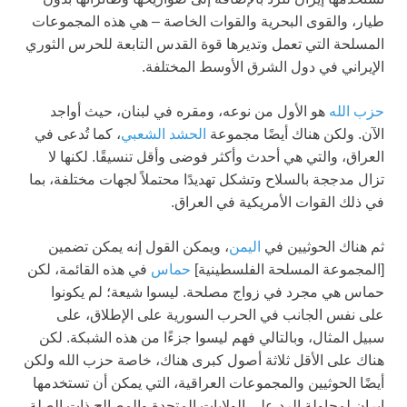
طيار، والقوى البحرية والقوات الخاصة – هي هذه المجموعات
المسلحة التي تعمل وتديرها قوة القدس التابعة للحرس الثوري
الإيراني في دول الشرق الأوسط المختلفة.
حزب الله
هو الأول من نوعه، ومقره في لبنان، حيث أواجد
الآن. ولكن هناك أيضًا مجموعة
الحشد الشعبي
، كما تُدعى في
العراق، والتي هي أحدث وأكثر فوضى وأقل تنسيقًا. لكنها لا
تزال مدججة بالسلاح وتشكل تهديدًا محتملاً لجهات مختلفة، بما
في ذلك القوات الأمريكية في العراق.
ثم هناك الحوثيين في
اليمن
، ويمكن القول إنه يمكن تضمين
[المجموعة المسلحة الفلسطينية]
حماس
في هذه القائمة، لكن
حماس هي مجرد في زواج مصلحة. ليسوا شيعة؛ لم يكونوا
على نفس الجانب في الحرب السورية على الإطلاق، على
سبيل المثال، وبالتالي فهم ليسوا جزءًا من هذه الشبكة. لكن
هناك على الأقل ثلاثة أصول كبرى هناك، خاصة حزب الله ولكن
أيضًا الحوثيين والمجموعات العراقية، التي يمكن أن تستخدمها
إيران لمحاولة الرد على الولايات المتحدة والمصالح ذات الصلة