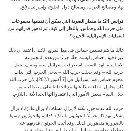
بها، ومصالح العرب، ومصالح دول الخليج، وإسرائيل،
إلخ
.
فرانس 24: ما مقدار الضربة التي يمكن أن تقدمها مجموعات
مثل حزب الله وحماس، بالنظر إلى كيف تم تدهور قدراتهم من
العمليات الإسرائيلية الأخيرة؟
غالبًا ما يتم تضمين حماس في هذا المزيج، لكنني أعتقد أن ذلك
غير دقيق. حماس ليست حقًا جزءًا من هذه المجموعة
الأساسية. لهذا السبب استغرقت إسرائيل سنة ونصف لجعل
حزب الله – وقد جعلت حزب الله – يدخل الحرب التي بدأت
بهجوم حماس ضد إسرائيل في [7 أكتوبر 2023]، لأن حزب الله
كان يحاول البقاء بعيدًا عنها مع الحفاظ على مصداقيته من
خلال القيام ببعض الأمور التي اعتقدوا أنها الحد الأدنى اللازم.
حزب الله قد تدهور، لكنه لا يزال مسلحًا. لا يزال قادرًا. لا يزال
يشكل تهديدًا محتملًا. الحوثيون بالتأكيد كذلك، والحوثيون ليسوا
بالضرورة متدهورين لذلك. وقد أثبت الحوثون قدرتهم على
محاولة مهاجمة إسرائيل أو الدول العربية المجاورة مثل