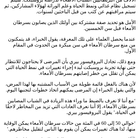
تسجيل نظام غذائي ونمط الحياة وعلم الوراثة لهؤلاء المشاركين، ثم
سيتم مراقبتهم عن كثب من قبل الباحثين لسنوات.
الأمل هو تحديد صفة مشتركة بين أولئك الذين يصابون بسرطان
الأمعاء قبل سن الخمسين.
عندما يحصل العلماء على تلك المعرفة، يقول الخبراء، قد يتمكنون
من منع سرطان الأمعاء في سن مبكرة من الحدوث في المقام
الأول.
ومع ذلك، تجادل البروفيسور بيري بأن المرضى لا يحتاجون للانتظار
حتى نهاية تجربة بروسبكت لبدء إجراء تغييرات في نمط الحياة التي
يمكن أن تقلل من خطر إصابتهم بسرطان الأمعاء.
لأن هناك بالفعل قائمة طويلة من الأسباب المشتبه بها لهذا المرض،
والتي يقول الخبراء إن المرضى يمكنهم اتخاذ خطوات لتجنبها اليوم.
‘مع أننا لا نعرف بالضبط ما وراء هذه الزيادة في الشباب المصابين
بسرطان الأمعاء، إلا أننا نعرف العادات التي تزيد من المخاطر لاحقًا
في الحياة،’ يقول البروفيسور بيري.
‘حوالي 50 إلى 60 في المئة من حالات سرطان الأمعاء يمكن الوقاية
منها، لذا هناك تغييرات يمكن أن يقوم بها الناس لتقليل مخاطرهم.’