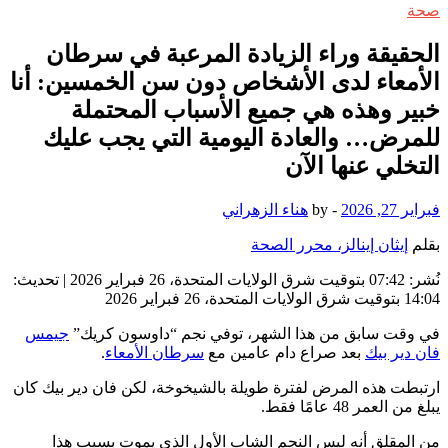
صحة
الحقيقة وراء الزيادة المرعبة في سرطان
الأمعاء لدى الأشخاص دون سن الخمسين: أنا
خبير وهذه هي جميع الأسباب المحتملة
للمرض… والعادة اليومية التي يجب عليك
التخلي عنها الآن
فبراير 27, 2026
-
by
هناء الزهراني
بقلم
إيثان إينالز، محرر الصحة
نُشر:
07:42 بتوقيت شرق الولايات المتحدة، 26 فبراير 2026
|
تحديث:
14:04 بتوقيت شرق الولايات المتحدة، 26 فبراير 2026
في وقت سابق من هذا الشهر، توفي نجم “داوسون كريك”
جيمس
فان دير بيك
بعد صراع دام عامين مع
سرطان الأمعاء
.
ارتبطت هذه المرض لفترة طويلة بالشيخوخة، لكن فان دير بيك كان
يبلغ من العمر 48 عامًا فقط.
من المقلق أنه ليس النجم الشاب الأول الذي يموت بسبب هذا