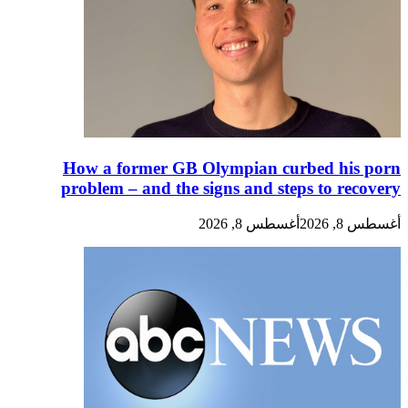
How a former GB Olympian curbed his porn
problem – and the signs and steps to recovery
أغسطس 8, 2026
أغسطس 8, 2026