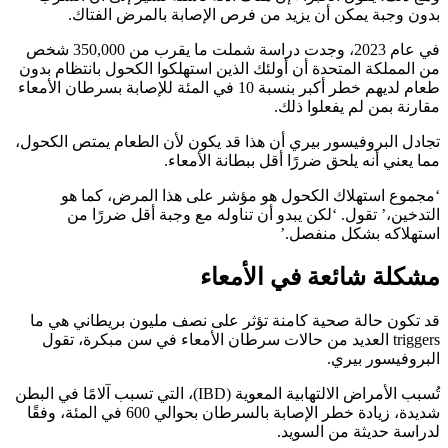
بدون وجبة يمكن أن يزيد من فرص الإصابة بالمرض الفتاك.
في عام 2023، وجدت دراسة شملت ما يقرب من 350,000 شخص
من المملكة المتحدة أن أولئك الذين استهلكوا الكحول بانتظام بدون
طعام لديهم خطر أكبر بنسبة 10 في المئة للإصابة بسرطان الأمعاء
مقارنة بمن لم يفعلوا ذلك.
تجادل البروفيسور بيري أن هذا قد يكون لأن الطعام يمتص الكحول،
مما يعني أنه يلحق ضررًا أقل ببطانة الأمعاء.
‘مجموع استهلاك الكحول هو مؤشر على هذا المرض، كما هو
التدخين،’ تقول. ‘لكن يبدو أن تناوله مع وجبة أقل ضررًا من
استهلاكه بشكل منفصل.’
مشكلة شائعة في الأمعاء
قد تكون حالة صحية كامنة تؤثر على نصف مليون بريطاني هي ما
triggers العديد من حالات سرطان الأمعاء في سن مبكرة، تقول
البروفيسور بيري.
تُسبب الأمراض الالتهابية المعوية (IBD)، التي تسبب آلامًا في البطن
شديدة، زيادة خطر الإصابة بالسرطان بحوالي 600 في المئة، وفقًا
لدراسة حديثة من السويد.