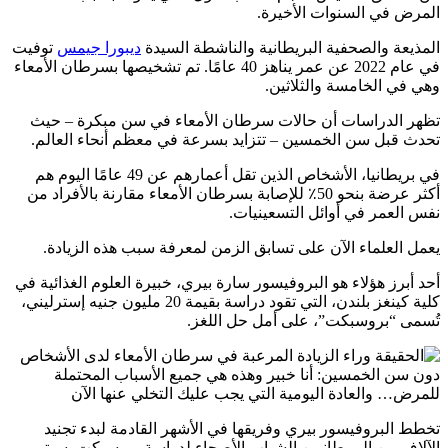
المرض في السنوات الأخيرة.
المذيعة والصحفية البريطانية والناشطة السيدة
ديبورا جيمس
توفيت
في عام 2022 عن عمر يناهز 40 عامًا. تم تشخيصها بسرطان الأمعاء
وهي في الخامسة والثلاثين.
تظهر الدراسات أن حالات سرطان الأمعاء في سن مبكرة – حيث
تحدث قبل سن الخمسين – تتزايد بسرعة في معظم أنحاء العالم.
في بريطانيا، الأشخاص الذين تقل أعمارهم عن 49 عامًا اليوم هم
أكثر عرضة بنحو 50٪ للإصابة بسرطان الأمعاء مقارنة بالأفراد من
نفس العمر في أوائل التسعينيات.
يعمل العلماء الآن على تسابق الزمن لمعرفة سبب هذه الزيادة.
أحد أبرز هؤلاء هو البروفيسور سارة بيري، خبيرة العلوم الغذائية في
كلية كينغز بلندن، التي تقود دراسة بقيمة 20 مليون جنيه إسترليني،
تُسمى “بروسبكت”، على أمل حل اللغز.
تخطط البروفيسور بيري وفريقها في الأشهر القادمة لبدء تجنيد
الآلاف من البريطانيين الشباب الأصحاء لدراسة بروسبكت. سيتم