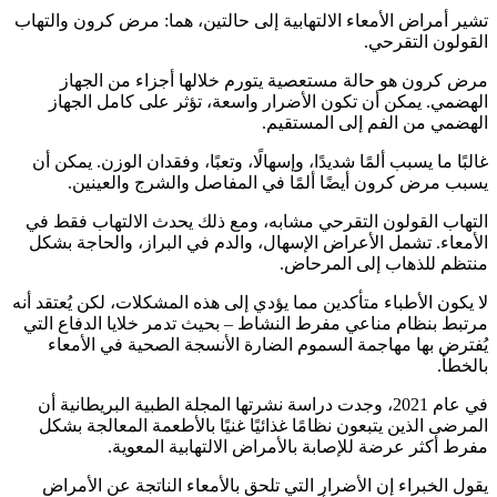
تشير أمراض الأمعاء الالتهابية إلى حالتين، هما: مرض كرون والتهاب
القولون التقرحي.
مرض كرون هو حالة مستعصية يتورم خلالها أجزاء من الجهاز
الهضمي. يمكن أن تكون الأضرار واسعة، تؤثر على كامل الجهاز
الهضمي من الفم إلى المستقيم.
غالبًا ما يسبب ألمًا شديدًا، وإسهالًا، وتعبًا، وفقدان الوزن. يمكن أن
يسبب مرض كرون أيضًا ألمًا في المفاصل والشرج والعينين.
التهاب القولون التقرحي مشابه، ومع ذلك يحدث الالتهاب فقط في
الأمعاء. تشمل الأعراض الإسهال، والدم في البراز، والحاجة بشكل
منتظم للذهاب إلى المرحاض.
لا يكون الأطباء متأكدين مما يؤدي إلى هذه المشكلات، لكن يُعتقد أنه
مرتبط بنظام مناعي مفرط النشاط – بحيث تدمر خلايا الدفاع التي
يُفترض بها مهاجمة السموم الضارة الأنسجة الصحية في الأمعاء
بالخطأ.
في عام 2021، وجدت دراسة نشرتها المجلة الطبية البريطانية أن
المرضى الذين يتبعون نظامًا غذائيًا غنيًا بالأطعمة المعالجة بشكل
مفرط أكثر عرضة للإصابة بالأمراض الالتهابية المعوية.
يقول الخبراء إن الأضرار التي تلحق بالأمعاء الناتجة عن الأمراض