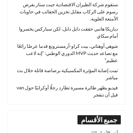
ستقوم شركة الطيران الاقتصادية جيت ستار بفرض
رسوم على الركاب مقابل تخزين الحقائب في حاويات
الأمتعة العلوية.
دياريكا هانبي حققت دابل دابل، لكن سباركس يخسروا
أمام سكاي
شوهي أوهتاني، بيت كراو-أرمسترونغ قدما عرضًا رائعًا
مع تصاعد حديث MVP الدوري الوطني: “إنه لاعب
عظيم”
تمت إصابة المؤثرة المكسيكية برصاصة قاتلة خلال بث
مباشر
فيديو يظهر طائرة مسيرة تطارد رجلًا أوكرانيًا حول van
قبل أن تنفجر
جميع الأقسام
آخر الأخبار
(3)