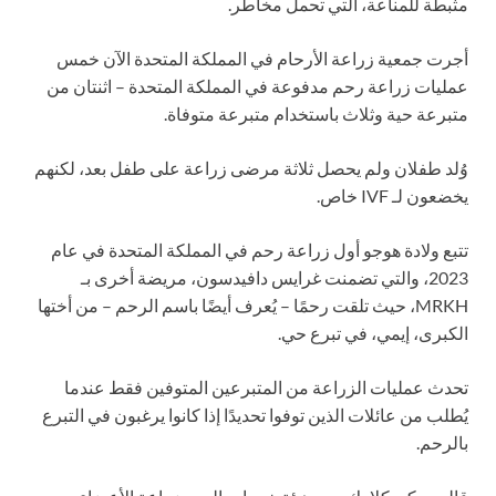
مثبطة للمناعة، التي تحمل مخاطر.
أجرت جمعية زراعة الأرحام في المملكة المتحدة الآن خمس
عمليات زراعة رحم مدفوعة في المملكة المتحدة – اثنتان من
متبرعة حية وثلاث باستخدام متبرعة متوفاة.
وُلد طفلان ولم يحصل ثلاثة مرضى زراعة على طفل بعد، لكنهم
يخضعون لـ IVF خاص.
تتبع ولادة هوجو أول زراعة رحم في المملكة المتحدة في عام
2023، والتي تضمنت غرايس دافيدسون، مريضة أخرى بـ
MRKH، حيث تلقت رحمًا – يُعرف أيضًا باسم الرحم – من أختها
الكبرى، إيمي، في تبرع حي.
تحدث عمليات الزراعة من المتبرعين المتوفين فقط عندما
يُطلب من عائلات الذين توفوا تحديدًا إذا كانوا يرغبون في التبرع
بالرحم.