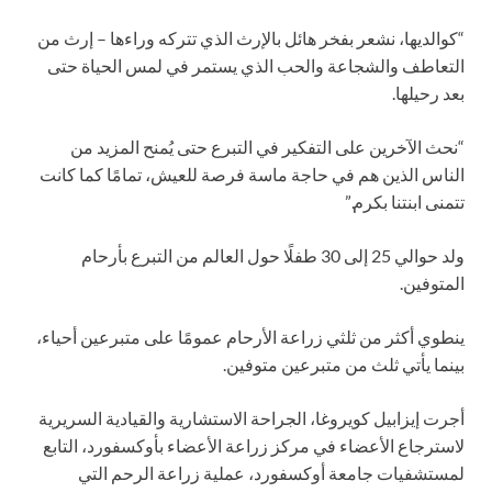
“كوالديها، نشعر بفخر هائل بالإرث الذي تتركه وراءها – إرث من
التعاطف والشجاعة والحب الذي يستمر في لمس الحياة حتى
بعد رحيلها.
“نحث الآخرين على التفكير في التبرع حتى يُمنح المزيد من
الناس الذين هم في حاجة ماسة فرصة للعيش، تمامًا كما كانت
تتمنى ابنتنا بكرم.”
ولد حوالي 25 إلى 30 طفلًا حول العالم من التبرع بأرحام
المتوفين.
ينطوي أكثر من ثلثي زراعة الأرحام عمومًا على متبرعين أحياء،
بينما يأتي ثلث من متبرعين متوفين.
أجرت إيزابيل كويروغا، الجراحة الاستشارية والقيادية السريرية
لاسترجاع الأعضاء في مركز زراعة الأعضاء بأوكسفورد، التابع
لمستشفيات جامعة أوكسفورد، عملية زراعة الرحم التي