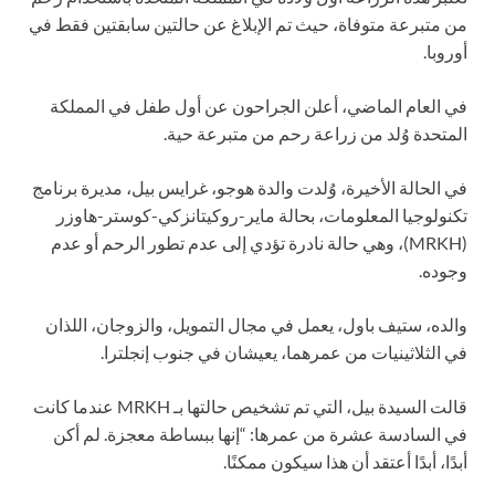
من متبرعة متوفاة، حيث تم الإبلاغ عن حالتين سابقتين فقط في
أوروبا.
في العام الماضي، أعلن الجراحون عن أول طفل في المملكة
المتحدة وُلد من زراعة رحم من متبرعة حية.
في الحالة الأخيرة، وُلدت والدة هوجو، غرايس بيل، مديرة برنامج
تكنولوجيا المعلومات، بحالة ماير-روكيتانزكي-كوستر-هاوزر
(MRKH)، وهي حالة نادرة تؤدي إلى عدم تطور الرحم أو عدم
وجوده.
والده، ستيف باول، يعمل في مجال التمويل، والزوجان، اللذان
في الثلاثينيات من عمرهما، يعيشان في جنوب إنجلترا.
قالت السيدة بيل، التي تم تشخيص حالتها بـ MRKH عندما كانت
في السادسة عشرة من عمرها: “إنها ببساطة معجزة. لم أكن
أبدًا، أبدًا أعتقد أن هذا سيكون ممكنًا.