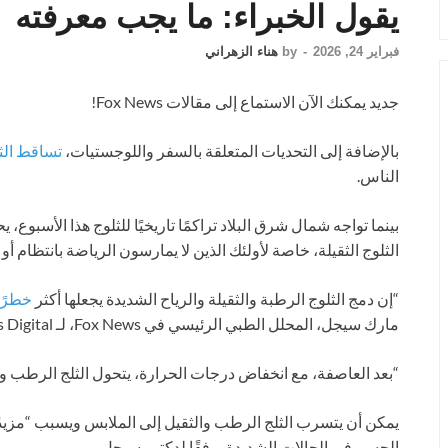
يقول الخبراء: ما يجب معرفته
فبراير 24, 2026
-
by
هناء الزهراني
جديد
يمكنك الآن الاستماع إلى مقالات Fox News!
بالإضافة إلى التحديات المتعلقة بالسفر واللوجستيات،
تساقط الثل
الناس.
بينما تواجه شمال شرق البلاد تراكمًا تاريخيًا للثلوج هذا الأسبوع،
الثلوج الثقيلة، خاصة لأولئك الذين لا يمارسون الرياضة بانتظام أو
“إن دمج الثلوج الرطبة والثقيلة والرياح الشديدة يجعلها أكثر
خطرًا
مارك سيجل، المحلل الطبي الرئيسي في Fox News، لـ Fox News Digital.
“بعد العاصفة، مع انخفاض درجات الحرارة، يتحول الثلج الرطب وا
يمكن أن يتسرب الثلج الرطب والثقيل إلى الملابس ويسبب “مزيدًا
الجسم في الحالات الشديدة، وفقًا لدكتور سيجل.