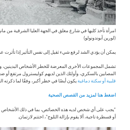
امرأة تأخذ كلبها في شارع مغلق في الجهة العليا الشرقية من مانهاتن خلال
(لورين آبوندونولو)
يمكن أن يؤدي الشد لرفع شيء ثقيل إلى نفس التأثير إذا تأثرت عم
تشمل المجموعات الأخرى المعرضة للخطر الأشخاص البدينين، وا
المصابين بالسكري، وأولئك الذين لديهم كوليسترول مرتفع أو 
قلبية أو سكتة دماغية
يكون أيضًا في خطر أكبر، وفقًا لما ذكرته ال
اضغط هنا لمزيد من القصص الصحية
“يجب على أي شخص لديه هذه الخصائص، بما في ذلك الأشخاص ال
أو قسطرة تاجية، ألا يقوم بإزالة الثلوج”، اختتم لازتمان.