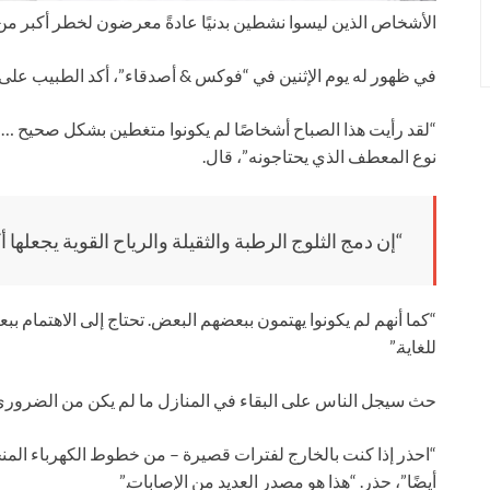
الأشخاص الذين ليسوا نشطين بدنيًا عادةً معرضون لخطر أكبر من النو
في ظهور له يوم الإثنين في “فوكس & أصدقاء”، أكد الطبيب على 
“لقد رأيت هذا الصباح أشخاصًا لم يكونوا متغطين بشكل صحيح … لم 
نوع المعطف الذي يحتاجونه”، قال.
“إن دمج الثلوج الرطبة والثقيلة والرياح القوية يجعلها 
“كما أنهم لم يكونوا يهتمون ببعضهم البعض. تحتاج إلى الاهتمام ب
للغاية.”
حث سيجل الناس على البقاء في المنازل ما لم يكن من الضروري
“احذر إذا كنت بالخارج لفترات قصيرة – من خطوط الكهرباء المنخ
أيضًا”، حذر. “هذا هو مصدر العديد من الإصابات.”