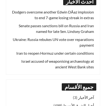
أحدث الأخبار
Dodgers overcome another Edwin DÃ­az implosion
to end 7-game losing streak in extras
Senate passes sanctions bill on Russia and Iran
named for late Sen. Lindsey Graham
Ukraine: Russia rebukes UN vote over reparations
payment
Iran to reopen Hormuz under certain conditions
Israel accused of weaponising archaeology at
ancient West Bank sites
جميع الأقسام
آخر الأخبار
(3)
أخبار الشرق الأوسط
(498)