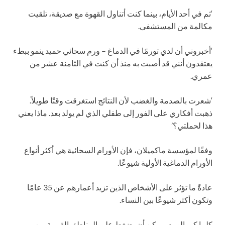
‘ثم في أحد الأيام، بينما كنت أتناول القهوة مع صديقة، تلقيت
مكالمة من المستشفى.
‘أخبروني أن لدي تورمًا في الدماغ – ورم سحائي حميد ينمو ببطء
يعتقدون أنني قد أصبت به منذ أن كنت في الثامنة عشر من
عمري.
‘شعرت بالصدمة والغضب لأن النتائج استغرقت وقتًا طويلاً.
ذهبت أفكاري على الفور إلى طفلي الذي لم يولد بعد. ماذا يعني
هذا لحملتي؟’
وفقًا لمؤسسة ماكميلان، فإن الأورام السحائية هي أكثر أنواع
الأورام الدماغية الأولية شيوعًا.
عادةً ما تؤثر على الأشخاص الذين تزيد أعمارهم عن 35 عامًا
وتكون أكثر شيوعًا بين النساء.
كلما كبر الورم، يمكن أن يضغط على المناطق القريبة من