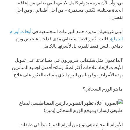
بي، وأنا الآن مربية بدوام كامل لابنتي، التي تعاني من إعاقة.
الحياة مختلفة، لكنني مستمرة – من أجل أطفالي، ومن أجل
نفسي.
ليتي غرينفيلد، مديرة جمع التبرعات المجتمعية في
أبحاث أورام
الدماغ
، قالت: ‘تُبرز قصة ستيفاني مدى فداحة تشخيص ورم
دماغي، ليس فقط للفرد، بل لأسرتها بالكامل.
‘الداعمون مثل ستيفاني ضروريون في مساعدتنا على تمويل
الأبحاث لإيجاد علاجات أكثر لطفًا ونتائج أفضل لجميع المتأثرين
بهذه الأمراض، وقربنا من اليوم الذي يتم فيه العثور على علاج.’
ما هو الورم السحائي؟
الأورام السحائية هي نوع من أورام الدماغ. تبدأ في طبقات