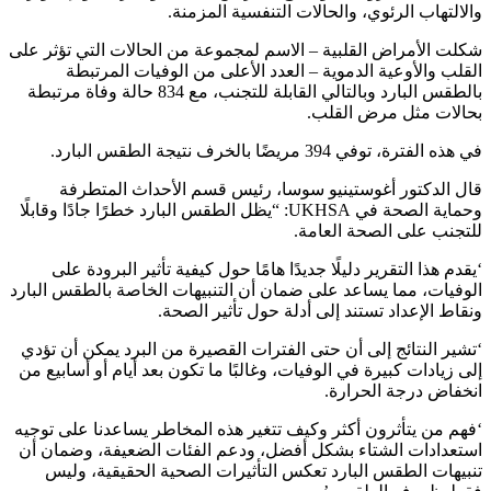
والالتهاب الرئوي، والحالات التنفسية المزمنة.
شكلت الأمراض القلبية – الاسم لمجموعة من الحالات التي تؤثر على
القلب والأوعية الدموية – العدد الأعلى من الوفيات المرتبطة
بالطقس البارد وبالتالي القابلة للتجنب، مع 834 حالة وفاة مرتبطة
بحالات مثل مرض القلب.
في هذه الفترة، توفي 394 مريضًا بالخرف نتيجة الطقس البارد.
قال الدكتور أغوستينيو سوسا، رئيس قسم الأحداث المتطرفة
وحماية الصحة في UKHSA: “يظل الطقس البارد خطرًا جادًا وقابلًا
للتجنب على الصحة العامة.
‘يقدم هذا التقرير دليلًا جديدًا هامًا حول كيفية تأثير البرودة على
الوفيات، مما يساعد على ضمان أن التنبيهات الخاصة بالطقس البارد
ونقاط الإعداد تستند إلى أدلة حول تأثير الصحة.
‘تشير النتائج إلى أن حتى الفترات القصيرة من البرد يمكن أن تؤدي
إلى زيادات كبيرة في الوفيات، وغالبًا ما تكون بعد أيام أو أسابيع من
انخفاض درجة الحرارة.
‘فهم من يتأثرون أكثر وكيف تتغير هذه المخاطر يساعدنا على توجيه
استعدادات الشتاء بشكل أفضل، ودعم الفئات الضعيفة، وضمان أن
تنبيهات الطقس البارد تعكس التأثيرات الصحية الحقيقية، وليس