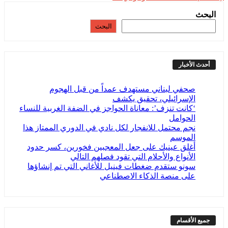
البحث
البحث
أحدث الأخبار
صحفي لبناني مستهدف عمداً من قبل الهجوم
الإسرائيلي، تحقيق يكشف
‘كانت تنزف’: معاناة الحواجز في الضفة الغربية للنساء
الحوامل
نجم محتمل للانفجار لكل نادي في الدوري الممتاز هذا
الموسم
أغلق عينيك على جعل المعجبين فخورين، كسر حدود
الأنواع والأحلام التي تقود فصلهم التالي
سونو ستقدم ضغطات فينيل للأغاني التي تم إنشاؤها
على منصة الذكاء الاصطناعي
جميع الأقسام