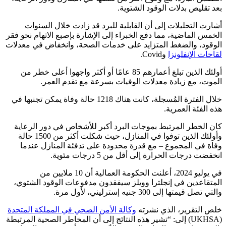
بعد تقليص بدلات الوقود الشتوية.
أشارت التحليلات إلى أن القابلية للبرد قد زادت خلال السنوات
الخمس الماضية، مما دفع الخبراء إلى الإشارة بإصبع الاتهام نحو فقر
الوقود، والضغط المتزايد على خدمات الصحة، وانخفاض في معدلات
لقاحات الإنفلونزا
وCovid.
أولئك الذين تبلغ أعمارهم 85 عامًا أو أكثر واجهوا أعلى خطر من
الموت، مع زيادة معدلات الوفيات بسرعة مع تقدم العمر.
خلال الفترة المُسجلة، كانت هناك 1218 حالة وفاة يمكن تجنبها في
هذه الفئة العمرية.
كان الخطر المرتبط بموجات البرد أكبر للأشخاص في دور الرعاية
وأولئك الذين توفوا في المنازل، حيث شكلت أكثر من 1500 حالة
وفاة في المجموع – مع قدرة محدودة على تدفئة المنازل عندما
انخفضت درجات الحرارة إلى أقل من 5 درجات مئوية.
في يوليو 2024، أعلنت الحكومة العمالية أن 10 ملايين من
المتقاعدين في إنجلترا وويلز سيفقدون مدفوعات الوقود الشتوي،
والتي تصل قيمتها إلى 300 جنيه إسترليني، لأول مرة.
خلص التقرير، الذي نشرته
وكالة الأمن الصحي في المملكة المتحدة
(UKHSA) إلى: “تشير هذه النتائج إلى أن المخاطر الصحية المرتبطة