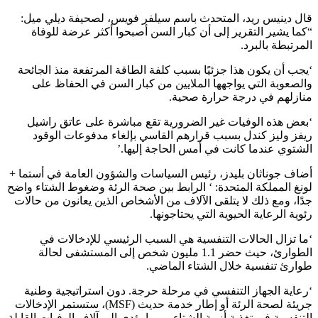
قال دينيس ريد، المتحدث باسم سيلفر فويس، لصحيفة ديلي ميل:
“كما يشير التقرير إلى أن كبار السن أصبحوا أكثر عرضة للوفاة
المرتبطة بالبرد.
‘يجب أن يكون هذا جزئيًا بسبب كلفة الطاقة المرتفعة منذ الجائحة
والصعوبة التي يواجهها الملايين من كبار السن في الحفاظ على
منازلهم في درجة حرارة صحية.
‘بعض هذه الوفيات غير الضرورية تقع مباشرة على عاتق راشيل
ريفز وليز كندل بسبب قرارهم القاسي بإلغاء مدفوعات الوقود
الشتوي عندما كانت في أمس الحاجة إليها.’
أضاف جوناثان بليدز، رئيس السياسات والشؤون العامة في أستما +
لونغ المملكة المتحدة: ‘ الرابط بين صحة الرئة وضغوط الشتاء واضح
جدًا، ومع ذلك لا يتلقى الآلاف من الأشخاص الذين يعانون من حالات
رئوية الرعاية الحيوية التي يحتاجونها.
‘ما تزال الحالات التنفسية هي السبب الرئيسي للإدخالات في
الطوارئ، حيث حضر 1.1 مليون شخص إلى المستشفى لحالة
طوارئ تنفسية خلال الشتاء الماضي.
‘رعاية الجهاز التنفسي في مرحلة حرجة. دون استراتيجية وطنية
جريئة لصحة الرئة أو إطار خدمة حديث (MSF)، ستستمر الإدخالات
التنفسية في تغذية أزمة الشتاء – مما يؤدي إلى آلاف الوفيات القابلة