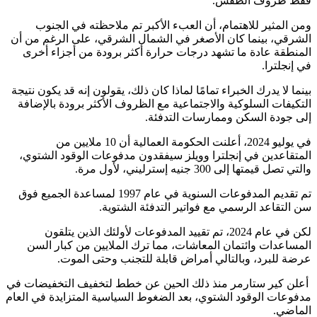
فقط ظروف الطقس.’
ومن المثير للاهتمام، أن العبء الأكبر تم ملاحظته في الجنوب
الشرقي، بينما كان الأصغر في الشمال الشرقي، على الرغم من أن
المنطقة عادة ما تشهد درجات حرارة أكثر برودة من أجزاء أخرى
في إنجلترا.
بينما لا يدرك الخبراء تمامًا لماذا كان ذلك، يقولون إنه قد يكون نتيجة
التكيفات السلوكية والاجتماعية مع الظروف الأكثر برودة بالإضافة
إلى جودة السكن وممارسات التدفئة.
في يوليو 2024، أعلنت الحكومة العمالية أن 10 ملايين من
المتقاعدين في إنجلترا وويلز سيفقدون مدفوعات الوقود الشتوي،
والتي تصل قيمتها إلى 300 جنيه إسترليني، لأول مرة.
تم تقديم المدفوعات السنوية في عام 1997 لمساعدة الجميع فوق
سن التقاعد الرسمي مع فواتير التدفئة الشتوية.
لكن في عام 2024، تم تقييد المدفوعات لأولئك الذين يتلقون
المساعدات وائتمان المعاشات، مما ترك الملايين من كبار السن
عرضة للبرد، وبالتالي أمراض قابلة للتجنب وحتى الموت.
أعلن كير ستارمر منذ ذلك الحين عن خطط لتخفيف التخفيضات في
مدفوعات الوقود الشتوي، بعد الضغوط السياسية المتزايدة في العام
الماضي.