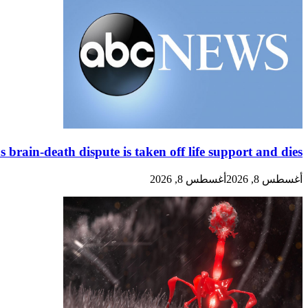
s brain-death dispute is taken off life support and dies
أغسطس 8, 2026
أغسطس 8, 2026