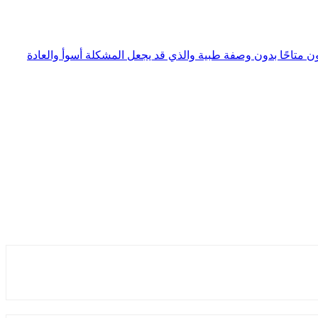
ون متاحًا بدون وصفة طبية والذي قد يجعل المشكلة أسوأ والعادة