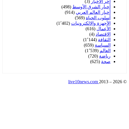
آخر الأخبار
(3)
أخبار الشرق الأوسط
(498)
أخبار العالم العربي
(914)
أسلوب الحياة
(569)
الأجهزة والإلكترونيات
(1٬402)
الأعمال
(616)
الاقتصاد
(4)
الثقافة
(1٬144)
السياسة
(659)
العالم
(1٬539)
رياضة
(720)
صحة
(625)
live10news.com
2013 – 2
التحرير
اتصل بنا
سياسة الخصوصية
من نحن