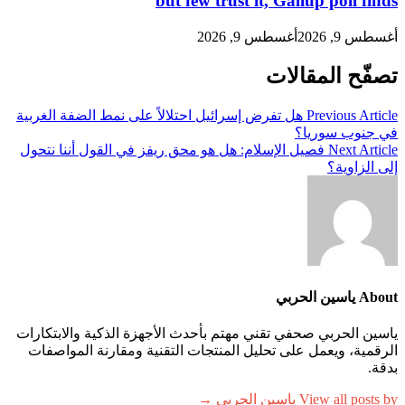
but few trust it, Gallup poll 
 2026
أغسطس 9, 2026
ح المقالات
Previous A
هل تفرض إسرائيل احتلالاً على نمط الضفة الغربية
وب سوريا؟
Next A
فصيل الإسلام: هل هو محق ريفز في القول أننا نتحول
زاوية؟
ربي
 الحربي صحفي تقني مهتم بأحدث الأجهزة الذكية والابتكارات
ة، ويعمل على تحليل المنتجات التقنية ومقارنة المواصفات
View a ياسين الحربي →