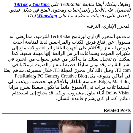
مكنك أيضًا متابعة TechRadar على
YouTube
و
TikTok
ل على الأخبار والمراجعات ومحتوى الفتح في شكل فيديو،
 على تحديثات منتظمة منا على
WhatsApp
أيضًا.
 الإداري، الترفيه
مات هو المحرر الإداري لبرنامج TechRadar للترفيه، مما يعني أنه
 عن إقناع فريق الكتاب والمراجعين لدينا لمتابعة أحدث
لتلفاز والأفلام على أجهزة التلفاز الرائعة والاستماع إلى
ت الصوت وسماعات الرأس الرائعة. إنها مهمة صعبة، كما
 أن تتخيل. يمتلك مات أكثر من عشر سنوات من الخبرة في
تقنية، وقد تولى سابقًا تغطية التلفاز والصوت لزملائنا في
T3.com، وقبل ذلك كان محررًا لمجلة T3. خلال مسيرته، ساهم أيضًا
في أماكن متنوعة مثل Creative Bloq وPC Gamer وPetsRadar
وMacLife وEdge. حماسه للتلفاز والأفلام هو تخصصه، ويذهب إلى
ا ثلاث مرات في الأسبوع. دائماً ما يكون سعيدًا بشرح مزايا
Dolby Vision أثناء تناول مشروب، ولكنه قد يحتاج إلى استخدام
 كما لو كان يشرح قاعدة التسلل.
Related 