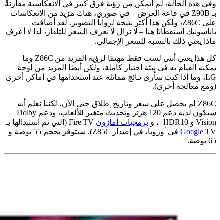
ه الحالة، لم أتمكن من رؤية فرق كبير في الانعكاسية مقارنةً
بـ Z90B في قاعة العرض – في صوري، هناك مزيد من الانعكاسات
على Z86C، ولكن هذا أكثر نتيجة لزوايا التصوير. لقد أضافت
نيك استقطابًا هنا – لا نزال لا نعرف السعر للتلفاز، لذا لا أعرف
عني ذلك بالنسبة للسعر الإجمالي.
كل هذا يعني أنني لست فقط مهتمًا لرؤية المزيد من Z86C وما
القيام به في بيئة اختبار كاملة، ولكن أيضًا المزيد من لوحة
، وما إذا كنت سأرى نتائج مماثلة عند استخدامها في أماكن أخرى
معالجة أخرى).
Z86C لم يحصل على سعر وتاريخ إطلاق حتى الآن، لكننا نعلم أنه
سيكون لديه دعم 120 هرتز وتحديث متغير للألعاب، ودعم Dolby
 و
برمجيات أمازون
Fire TV (التي تم استبدالها بـ
Goog
TV في أوروبا، في إصدار Z85C). سيتوفر بحجم 55 بوصة و