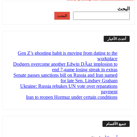
حث
البحث
دث الأخبار
Gen Z’s ghosting habit is moving from dating to the
workplace
Dodgers overcome another Edwin DÃ­az implosion to
end 7-game losing streak in extras
Senate passes sanctions bill on Russia and Iran named
for late Sen. Lindsey Graham
Ukraine: Russia rebukes UN vote over reparations
payment
Iran to reopen Hormuz under certain conditions
يع الأقسام