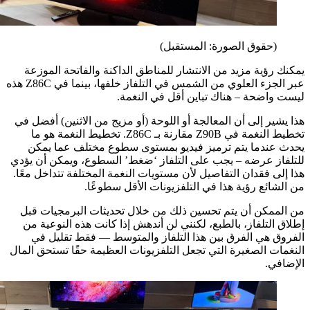
(حقوق الصورة: المستقبل)
رؤية مزيد من الانتشار للمناطق الداكنة والفاتحة الموزعة
عبر الجزء العلوي من الشمس في التلفاز خلفها، بينما في Z86C هذه
واضحة – هناك تباين أقل في النغمة.
ير إلى أن المعالجة أو اللوحة (أو مزيج من الاثنين) أفضل في
تخطيط النغمة في Z90B مقارنة بـ Z86C. تخطيط النغمة هو ما
عندما يتم ترميز فيديو بمستوى سطوع مختلف عما يمكن
از عرضه – يجب على التلفاز ‘ضغط’ السطوع، ويمكن أن يؤدي
ى فقدان التفاصيل لأن مستويات النغمة المختلفة تتداخل معًا.
ائع رؤية هذا في التلفزيونات الأقل سطوعًا.
ممكن أن يتم تحسين ذلك من خلال تحديثات البرمجيات قبل
التلفاز، بالطبع، لكنني لن أندهش إذا كانت هذه النوعية من
ق هي الفرق بين هذا التلفاز والمتوسط — فقط تقليل في
ت الصغيرة التي تجعل التلفزيونات العظيمة حقًا تستحق المال
في.