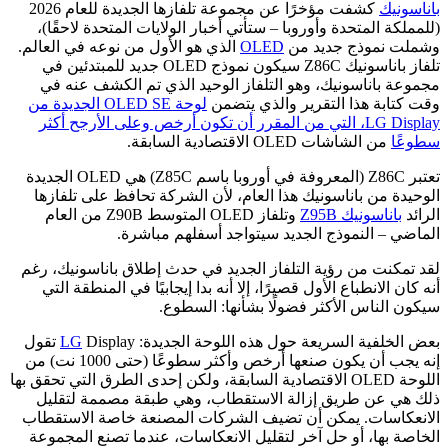
نيك
كشفت مؤخرًا عن مجموعة تلفازها الجديدة للعام 2026
كة المتحدة وأوروبا – ستأتي أخبار الولايات المتحدة لاحقًا)،
 نموذج جديد من
OLED
الذي هو الأول من نوعه في العالم.
تلفاز باناسونيك Z86C سيكون نموذج OLED جديد للمبتدئين في
ة باناسونيك، وهو التلفاز الوحيد الذي تم الكشف عنه في
تابة هذا التقرير والذي يتضمن
لوحة OLED SE الجديدة من
LG Display، التي من المقرر أن تكون أرخص وعلى الأرجح أكثر
ا
من الشاشات OLED الاقتصادية السابقة.
تعتبر Z86C (المعروفة في أوروبا باسم Z85C) هي OLED الجديدة
ة من باناسونيك هذا العام، لأن الشركة تحافظ على تلفازها
باناسونيك Z95B
وتلفاز OLED المتوسط ​​Z90B من العام
ي – النموذج الجديد سيتواجد أسفلهم مباشرة.
كنت من رؤية التلفاز الجديد في حدث إطلاق باناسونيك، رغم
ن الانطباع الأول قصيرًا، إلا أنه بدا إيجابيًا في المنطقة التي
الناس الأكثر فضولًا بشأنها: السطوع.
لخلفية السريعة حول هذه اللوحة الجديدة:
LG
Display تقول
إنه يجب أن يكون صنعها أرخص وأكثر سطوعًا (حتى 1000 نت) من
اللوحة OLED الاقتصادية السابقة، ولكن إحدى الطرق التي تحقق بها
ي عن طريق إزالة الاستقطاب، وهي طبقة مصممة لتقليل
كاسات. يمكن أن تضيف الشركات المصنعة خاصة الاستقطاب
 بها، أو حل آخر لتقليل الانعكاسات، عندما تصنع المجموعة