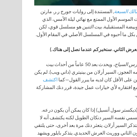
الك السبعة
,
المستندة إلى روايات جورج ر.ر. مارتن
 الموسم الأول الممتع مع نهائي ليلة الأمس، الذي
بيضة المستقبلية.
بيت التنين
هو مسلسل قوي، لكن
كل ما أحبوه في المسلسل الأصلي في المقام الأول.
رض الثاني. سنخبركم عندما نصل إلى هناك.)
رس السياج،
ويحدث بعد 50 عاماً من أحداث
بيت
 العجوز، السير أرلان من بينيتري (داني ويب). لم يكن
كن على الأقل كان لديه ما يبرر القول—كما
اكتشف
افتقاره لأي خيارات عمل جيدة، قرر دنك المشاركة
.
يكستر سول أنسيل) إذا كان يمكن أن يكون درعه.
سمي نفسه السير دنكان الطويل لكنه يكتشف أنه لا
ر السير أرلان. يتعثر دنك مرة بعد أخرى، حتى يلتقي
رون الثاني ووريث العرش الحديدي. يتذكر بايلور ويشهد