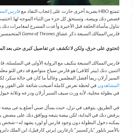
تتمتع HBO بضربة أخرى حازت على إعجاب النقاد مع
فارس المم
قصص دنك وبيضة
، وتستحق كل جزء من الثناء الموجه لها. اختتمت
تناول مأساة الحلقة قبل الأخيرة وأعدت المسرح لمغامرات دنك و
فارس الممالك السبعة
ذكر عشاق
Game of Thrones
المتحمسين ب
(تحتوي على حرق، ولكن لا تكشف عن تفاصيل كبرى حتى بعد المع
فارس الممالك السبعة
يتكيف مع الرواية الأولى في السلسلة،
فا
التنين
. دنك (بيتر كلافى) هو فارس سياج متواضع قد دفن للتو معلمه
السير أرلان ربما أفضل المعلمين وغالباً ما كان في حالة سكر، ل
المشاهدون
في لحظة تعرض كاملة أصبحت شائعة على الفور. ومع 
في بطولة محلية، لأنه ورث سيف السير أرلان ودرعه وثلاثة خيول
في الطريق، يتوقف في نزل، حيث يسأل صبي أصلع يدعى بيضة (د
يرفض دنك في البداية، لكن بيضة يتبعه ويوافق دنك على مضض. ي
يمكنه دخول البطولة دون وجود فارس أو لورد يشهد له—شخص يتذك
بالأمير بايلور “باركسبير” تارغارين (برتي كارفيل)، ابن الملك داي