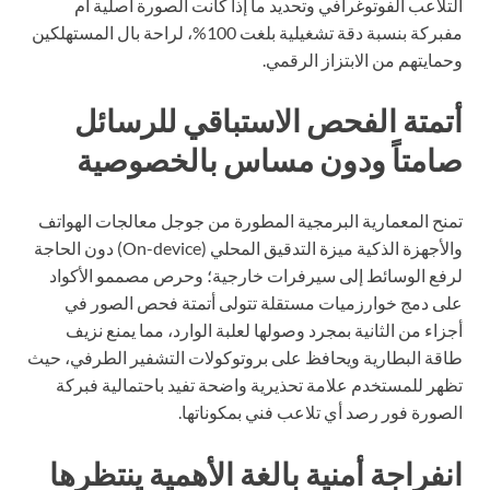
التلاعب الفوتوغرافي وتحديد ما إذا كانت الصورة أصلية أم
مفبركة بنسبة دقة تشغيلية بلغت 100%، لراحة بال المستهلكين
وحمايتهم من الابتزاز الرقمي.
أتمتة الفحص الاستباقي للرسائل
صامتاً ودون مساس بالخصوصية
تمنح المعمارية البرمجية المطورة من جوجل معالجات الهواتف
والأجهزة الذكية ميزة التدقيق المحلي (On-device) دون الحاجة
لرفع الوسائط إلى سيرفرات خارجية؛ وحرص مصممو الأكواد
على دمج خوارزميات مستقلة تتولى أتمتة فحص الصور في
أجزاء من الثانية بمجرد وصولها لعلبة الوارد، مما يمنع نزيف
طاقة البطارية ويحافظ على بروتوكولات التشفير الطرفي، حيث
تظهر للمستخدم علامة تحذيرية واضحة تفيد باحتمالية فبركة
الصورة فور رصد أي تلاعب فني بمكوناتها.
انفراجة أمنية بالغة الأهمية ينتظرها