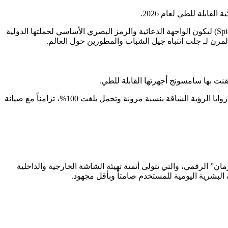
لقابلة للطي لعام 2026.
وأكدت التقارير الفنية الصادرة اليوم، أن عملاق التكنولوجيا الآسيوي استقر على اختيار شخصية البطل الخارق الشهير “سبايدرمان” (Spider-Man) ليكون الواجهة الدعائية والرمز البصري الأساسي لحملتها الدولية
قنت بها سامسونج أجهزتها القابلة للطي.
وتمنح هذه الشراكة لعام 2026 قطاع التسويق ميزة دمج المؤثرات البصرية ثلاثية الأبعاد لإثبات قدرة الهواتف على الانثناء والعمل تحت مختلف زوايا الرؤية الشاقة بنسبة مرونة وتحمل بلغت 100%، تزامناً مع صيانة
ستوحاة من عالم “سبايدرمان” الرقمي، والتي تتولى أتمتة تهيئة الشاشة الخارجية والداخلية