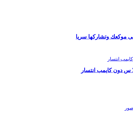
لى موكعك وتشاركها سريا