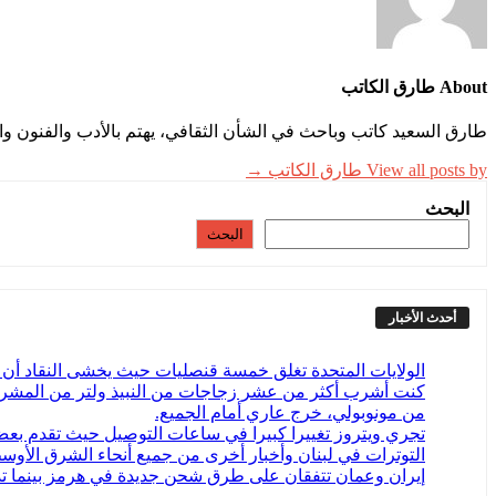
About طارق الكاتب
طارق السعيد كاتب وباحث في الشأن الثقافي، يهتم بالأدب والفنون وال
View all posts by طارق الكاتب →
البحث
البحث
أحدث الأخبار
الولايات المتحدة تغلق خمسة قنصليات حيث يخشى النقاد أن ت
كنت أشرب أكثر من عشر زجاجات من النبيذ ولتر من المشروبا
من مونوبولي، خرج عاري أمام الجميع.
تجري ويتروز تغييرا كبيرا في ساعات التوصيل حيث تقدم بعض المتاجر في المملكة المتحدة
التوترات في لبنان وأخبار أخرى من جميع أنحاء الشرق الأوس
إيران وعمان تتفقان على طرق شحن جديدة في هرمز بينما ت