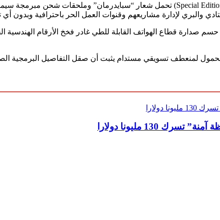
ويرى الخبراء محلياً أن إطلاق سامسونج لعلب وصناديق هدايا خاصة (Special Edition) تحمل 
تادي والبري لإدارة مشاريعهم وقنوات العمل الحر باحترافية وبدون أي ت
اد سامسونج بنفوذ سبايدرمان الثقافي لعام 2026 على أن حسم صدارة قطاع الهواتف القابلة للطي غ
لمحمول لمنعطف تسويقي مستدام يثبت أن صقل التفاصيل البرمجية الصغير
 130 مليونا دولارا