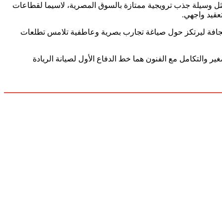
شعار “سبايدرمان” وملحقات شحن مبرمجة سيمثل وسيلة جذب ترويجية ممتازة بالسوق المصرية، لاسيما لقطاعات
عقيد واجهي.
ادر فخخ الأرقام الهندسية الجافة ليرتكز حول صياغة تجارب بصرية وعاطفية تلامس تطلعات
 والتكامل مع الفنون هما خط الدفاع الأول لصيانة الريادة