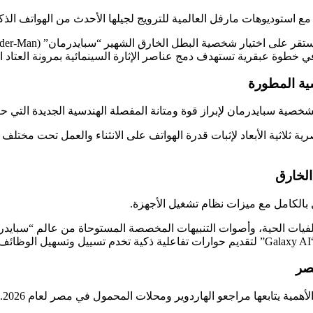
ً مع استوديوهات مارفل العالمية للترويج لجيلها الأحدث من الهواتف الذكية ا
سية المطورة
شخصية سبايدرمان لإبراز قوة ومتانة المفصلة الهندسية الجديدة التي ح
بالكامل مع ميزات نظام تشغيل الأجهزة.
و الأكواد على صياغة حزمة من الثيمات (Themes)، والخلفيات الحية، وأصوات التنبيهات المخصصة الم
.
صر
لأهمية يتابعها مراجعو الهاردوير ومحلات المحمول في مصر لعام 2026.