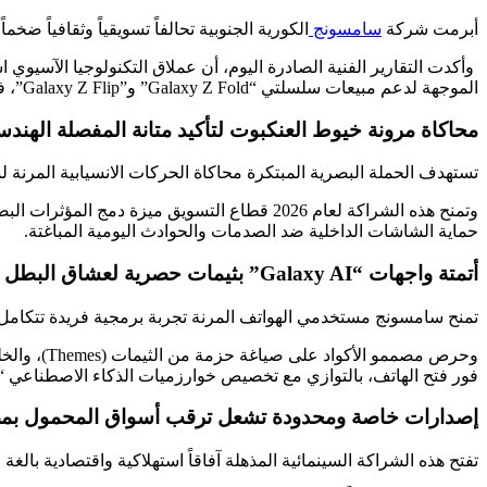
أبرمت شركة
سامسونج
الكورية الجنوبية تحالفاً تسويقياً وثقافياً ضخما
الموجهة لدعم مبيعات سلسلتي “Galaxy Z Fold” و”Galaxy Z Flip”، في خطوة عبقرية تستهدف دمج عناصر الإثارة السينمائية بمرونة العتاد المرن لـ جلب انتباه جيل الشباب والمطورين حول العالم.
محاكاة مرونة خيوط العنكبوت لتأكيد متانة المفصلة الهند
تستهدف الحملة البصرية المبتكرة محاكاة الحركات الانسيابية المرنة ل
حماية الشاشات الداخلية ضد الصدمات والحوادث اليومية المباغتة.
أتمتة واجهات “Galaxy AI” بثيمات حصرية لعشاق البطل الخارق
تمنح سامسونج مستخدمي الهواتف المرنة تجربة برمجية فريدة تتكامل 
وحرص مصمم
فور فتح الهاتف، بالتوازي مع تخصيص خوارزميات الذكاء الاصطناعي “Galaxy AI” لتقديم حوارات تفاعلية ذكية تخدم تسييل وتسهيل الوظائف البشرية اليومية للمستخدم صامتاً وبأقل مجهود
إصدارات خاصة ومحدودة تشعل ترقب أسواق المحمول بم
تفتح هذه الشراكة السينمائية المذهلة آفاقاً استهلاكية واقتصادية بالغة ا