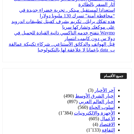
آثار السفر بالطائرة
استعدادا لمستقبل مبتكر.. تجربة خضراء جديدة في
“محافظة آمنة” تسرك 130 مليونا دولارا
هذه تفكك يرابك.. تكريم يشرف كفيتل تطبيقات اندرويد
على موكعك وتشاركها سريا
Waymo​ نتفتح خدمه التاكسي ذاتية القيادة للجميل في
دولا س دون كايمب انتسار
قبَل الهواتف والدكائق الأستناعي.. شركاء تكنيكة عمالقة
ب_data باعمانا لا علاعقة لها بالتكنولوجيا
جميع الأقسام
آخر الأخبار
(3)
أخبار الشرق الأوسط
(490)
أخبار العالم العربي
(897)
أسلوب الحياة
(560)
الأجهزة والإلكترونيات
(1٬384)
الأعمال
(605)
الاقتصاد
(4)
الثقافة
(1٬133)