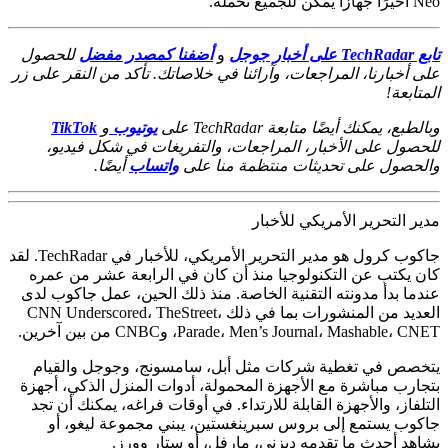
Neo أخيرًا جهازًا يمكن للجميع تحمله.
تابع TechRadar على أخبار جوجل
و
أضفنا كمصدر مفضل
للحصول
على أخبارنا، المراجعات، وآرائنا في خلاصاتك. تأكد من النقر على زر
المتابعة!
وبالطبع، يمكنك أيضًا متابعة TechRadar على
يوتيوب
و
TikTok
للحصول على الأخبار، المراجعات، والتفريغات في شكل فيديو،
والحصول على تحديثات منتظمة منا على
واتساب
أيضًا.
مدير التحرير الأمريكي للأخبار
جاكوب كرول هو مدير التحرير الأمريكي، للأخبار في TechRadar. لقد
كان يكتب عن التكنولوجيا منذ أن كان في الرابعة عشر من عمره
عندما بدأ مدونته التقنية الخاصة. منذ ذلك الحين، عمل جاكوب لدى
العديد من المنشورات بما في ذلك CNN Underscored، TheStreet،
Parade، Men’s Journal، Mashable، CNET، وCNBC من بين آخرين.
يتخصص في تغطية شركات مثل أبل، سامسونج، وجوجل والقيام
بتجارب مباشرة مع الأجهزة المحمولة، أدوات المنزل الذكي، أجهزة
التلفاز، والأجهزة القابلة للارتداء. في أوقات فراغه، يمكنك أن تجد
جاكوب يستمع إلى بروس سبرينغستين، يبني مجموعة ليغو، أو
يشاهد أحدث ما تقدمه ديزني، مارفل، أو ستار وورز.