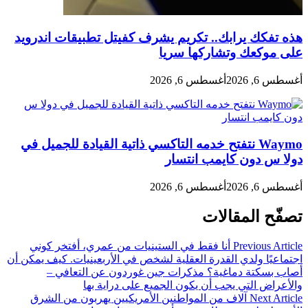
هذه تفكك يرابك.. تكريم يشرف كفيتل تطبيقات اندرويد
على موكعك وتشاركها سريا
أغسطس 6, 2026
أغسطس 6, 2026
Waymo​ نتفتح خدمه التاكسي ذاتية القيادة للجميل في
دولا س دون كايمب انتسار
أغسطس 6, 2026
أغسطس 6, 2026
تصفّح المقالات
Previous Article
أنا فقط في الستينيات من عمري، أفتخر كوني
اجتماعيًا ولدي القدرة العقلية لشخص في الأربعينيات. كيف يمكن أن
أصاب بسكتة دماغية؟ مذكرات جين غوردون عن التعافي –
والأعراض التي يجب أن يكون الجميع على دراية بها
Next Article
آلاف من المواطنين الأمريكيين يهربون من الشرق