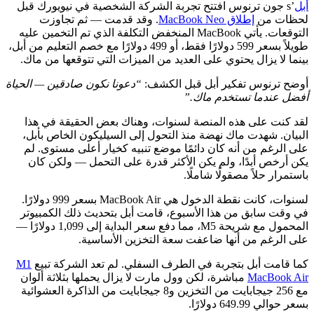
أبل
’s جون ترنوس افتتح تجربة الشركة الشخصية في نيويورك قبل
لحظات من
إطلاق MacBook Neo
. وقد قدمت — ثم تجاوزت
التوقعات. يأتي MacBook المنخفض التكلفة الذي تم التخمين عليه
طويلاً بسعر 599 دولارًا فقط، أو 499 دولارًا مع خصم التعليم من أبل،
بينما لا يزال يحتوي على العديد من الميزات التي تتوقعها من ماك.
أوضح ترنوس تفكير أبل قبل الكشف:
“دعونا نكون صادقين — الحياة
أفضل عندما تستخدم ماك.”
لقد كنت على هذه المنصة لسنوات، وهناك بعض الحقيقة في هذا
البيان. شهدت ماك نهضة منذ التحول إلى السيليكون الخاص بأبل،
على الرغم من أنه كان دائمًا موضع تنبيه كخيار أعلى مستوى. لم
يكن أرخص أبدًا، ولم يكن الأكثر قدرة على التحمل — ولكن كان
باستمرار حلاً مصقولًا شاملًا.
لسنوات، كانت نقطة الدخول هي MacBook Air بسعر 999 دولارًا.
في وقت سابق من هذا الأسبوع، قامت أبل بتحديث ذلك الكمبيوتر
المحمول مع شريحة M5، مما دفع سعر البداية إلى 1,099 دولارًا —
على الرغم من أنها ضاعفت سعة التخزين الأساسية.
كما قامت أبل بتجربة في الطرف السفلي. لم تعد الشركة تبيع
M1
MacBook Air
مباشرة، لكن وول مارت لا يزال يحملها بثلاثة ألوان
مع 256 جيجابايت من التخزين و8 جيجابايت من الذاكرة العشوائية
بسعر حوالي 649.99 دولارًا.