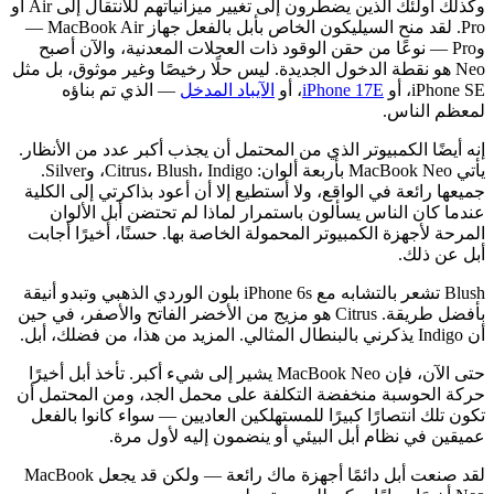
وكذلك أولئك الذين يضطرون إلى تغيير ميزانياتهم للانتقال إلى Air أو
Pro. لقد منح السيليكون الخاص بأبل بالفعل جهاز MacBook Air —
وPro — نوعًا من حقن الوقود ذات العجلات المعدنية، والآن أصبح
Neo هو نقطة الدخول الجديدة. ليس حلًا رخيصًا وغير موثوق، بل مثل
iPhone SE، أو
iPhone 17E
، أو
الآيباد المدخل
— الذي تم بناؤه
لمعظم الناس.
إنه أيضًا الكمبيوتر الذي من المحتمل أن يجذب أكبر عدد من الأنظار.
يأتي MacBook Neo بأربعة ألوان: Citrus، Blush، Indigo، وSilver.
جميعها رائعة في الواقع، ولا أستطيع إلا أن أعود بذاكرتي إلى الكلية
عندما كان الناس يسألون باستمرار لماذا لم تحتضن أبل الألوان
المرحة لأجهزة الكمبيوتر المحمولة الخاصة بها. حسنًا، أخيرًا أجابت
أبل عن ذلك.
Blush تشعر بالتشابه مع iPhone 6s بلون الوردي الذهبي وتبدو أنيقة
بأفضل طريقة. Citrus هو مزيج من الأخضر الفاتح والأصفر، في حين
أن Indigo يذكرني بالبنطال المثالي. المزيد من هذا، من فضلك، أبل.
حتى الآن، فإن MacBook Neo يشير إلى شيء أكبر. تأخذ أبل أخيرًا
حركة الحوسبة منخفضة التكلفة على محمل الجد، ومن المحتمل أن
تكون تلك انتصارًا كبيرًا للمستهلكين العاديين — سواء كانوا بالفعل
عميقين في نظام أبل البيئي أو ينضمون إليه لأول مرة.
لقد صنعت أبل دائمًا أجهزة ماك رائعة — ولكن قد يجعل MacBook