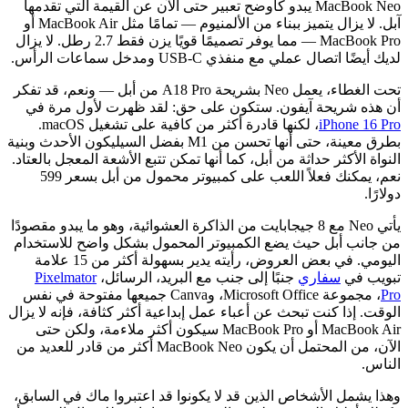
MacBook Neo يبدو كأوضح تعبير حتى الآن عن القيمة التي تقدمها
آبل. لا يزال يتميز ببناء من الألمنيوم — تمامًا مثل MacBook Air أو
MacBook Pro — مما يوفر تصميمًا قويًا يزن فقط 2.7 رطل. لا يزال
لديك أيضًا اتصال عملي مع منفذي USB-C ومدخل سماعات الرأس.
تحت الغطاء، يعمل Neo بشريحة A18 Pro من أبل — ونعم، قد تفكر
أن هذه شريحة آيفون. ستكون على حق: لقد ظهرت لأول مرة في
iPhone 16 Pro
، لكنها قادرة أكثر من كافية على تشغيل macOS.
بطرق معينة، حتى أنها تحسن من M1 بفضل السيليكون الأحدث وبنية
النواة الأكثر حداثة من أبل، كما أنها تمكن تتبع الأشعة المعجل بالعتاد.
نعم، يمكنك فعلاً اللعب على كمبيوتر محمول من أبل بسعر 599
دولارًا.
يأتي Neo مع 8 جيجابايت من الذاكرة العشوائية، وهو ما يبدو مقصودًا
من جانب أبل حيث يضع الكمبيوتر المحمول بشكل واضح للاستخدام
اليومي. في بعض العروض، رأيته يدير بسهولة أكثر من 15 علامة
تبويب في
سفاري
جنبًا إلى جنب مع البريد، الرسائل،
Pixelmator
Pro
، مجموعة Microsoft Office، وCanva جميعها مفتوحة في نفس
الوقت. إذا كنت تبحث عن أعباء عمل إبداعية أكثر كثافة، فإنه لا يزال
MacBook Air أو MacBook Pro سيكون أكثر ملاءمة، ولكن حتى
الآن، من المحتمل أن يكون MacBook Neo أكثر من قادر للعديد من
الناس.
وهذا يشمل الأشخاص الذين قد لا يكونوا قد اعتبروا ماك في السابق،