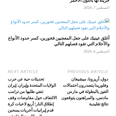
جريئة لها باللون الأحمر
أغسطس 7, 2026
أغلق عينيك على جعل المعجبين فخورين، كسر حدود الأنواع
والأحلام التي تقود فصلهم التالي
أغسطس 6, 2026
NEXT ARTICLE
PREVIOUS ARTICLE
دوق، أريزونا، ميشيغان
تحديثات حية عن حرب
وفلوريدا يتصدرون احتمالات
الولايات المتحدة وإيران: إيران
الفوز بالبطولة في مارس
تنفي طلبها من ترامب
مادنس، والمراهنون يتوقعون
الالتفاف حول مفاوضات وقف
نتائج تقليدية
إطلاق النار؛ أربع لاعبات كرة
قدم إيرانيات أخريات يسحبن