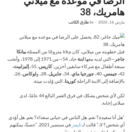
الرضا في موعده مع ميلاني
هامريك، 38
مارس 16, 2026
-
by
طارق الكاتب
قبل خطوبته من ميلاني، كان مick متزوجًا من الممثلة
بيانكا
جاجر
—التي لديه معها
ابنة
جاد، 54—من 1971 إلى 1978، وأنجب
سبعة أطفال مع شركاء سابقين آخرين:
كاريس
، 55،
إليزابيث
،
42،
جيمس
، 40،
جورجيا ماي
، 34،
جابريل
، 28، و
لوكاس
، 26،
بالإضافة إلى الابنة الراحلة
كورينا
، التي وُلدت ميتة.
لكن لأي شخص يشكك في فرق العمر البالغ 44 عامًا، لدى
ميلاني إجابة.
“هل أنا سعيدة؟ نعم. هل الناس في حياتي سعداء؟ نعم. هل أؤذي
أي شخص؟ لا،” قالت لـ
تايمز
في سبتمبر 2021. “حسنًا، يمكنهم
أن يركزوا على شؤونهم الخاصة.”