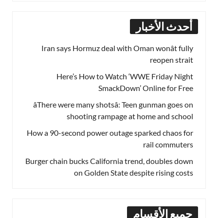
أحدث الأخبار
Iran says Hormuz deal with Oman wonât fully
reopen strait
Here’s How to Watch ‘WWE Friday Night
SmackDown’ Online for Free
âThere were many shotsâ: Teen gunman goes on
shooting rampage at home and school
How a 90-second power outage sparked chaos for
rail commuters
Burger chain bucks California trend, doubles down
on Golden State despite rising costs
جميع الأقسام