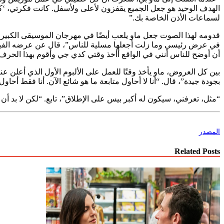
الهدف الوحيد هو جعل الجميع يقفزون لأعلى ولأسفل. كانت فكرتي، ‘ك
لسماعات الأذن الخاصة بك.”
قدومه لهذا الصوت جعل ماو يلعب أيضًا في مهرجان الموسيقى الكبير وال
في عرض رئيسي وما زلت أجعلها مسلية للناس”، قال عن عرضه الفيرو
أن أوضح للناس أنني في الواقع أأخذ وقتي كدي جي وأقوم بهذا الحرف.
بين كل العروض، ماو يأخذ وقتًا للعمل على الألبوم الأول الذي أعلن عنه
بجودة جيدة”، قال. “أنا لا أحاول متابعة ما هو شائع الآن. أنا فقط أحا
“مثل، تعرفني، سيكون له أكبر بيس على الإطلاق”، تابع. “لكن لا بد أن ي
المصدر
Related Posts