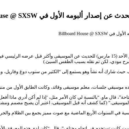
ار ألبومه الأول في Billboard House @ SXSW
يوم الأحد (15 مارس) للحديث عن الموسيقى وأكثر قبل عرضه الرئ
ولى، حيث شارك أنه نشأ وهو يستمع إلى “الكثير من سنوب دوغ وفاريل، وو
الده موسيقي جلسات، معلم موسيقى وقائد، وكانت الطابق الأول من من
، قال ماو. “بالنسبة لي كان الأمر مثل، ‘إذا لم أكن أدري ماذا أفعل لاح
ير الموسيقى.” (كما كشف أنه قبل الموسيقى، اعتبر أن يصبح مصمم ومشغ
انت تستخدم في اتجاه مختلف”، قال. “كان لدي هذه المعرفة بالأصوات