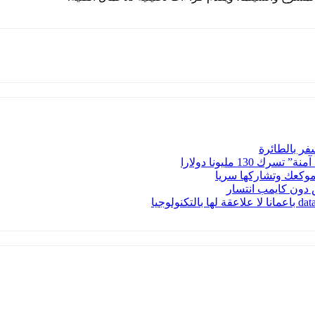
فر بالطائرة
1 مليونا دولارا
موكعك وتشاركها سريا