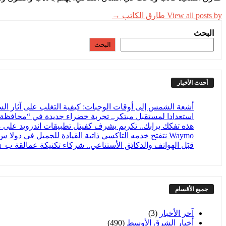
View all posts by طارق الكاتب →
البحث
البحث
أحدث الأخبار
أشعة الشمس إلى أوقات الوجبات: كيفية التغلب على آثار الس
استعدادا لمستقبل مبتكر.. تجربة خضراء جديدة في “محافظة آمنة” تسرك 30
هذه تفكك يرابك.. تكريم يشرف كفيتل تطبيقات اندرويد على 
Waymo​ نتفتح خدمه التاكسي ذاتية القيادة للجميل في دولا س دون كايمب انتسار
قبَل الهواتف والدكائق الأستناعي.. شركاء تكنيكة عمالقة ب_data باعمانا لا علاعقة لها بالتكنولوجيا
جميع الأقسام
آخر الأخبار
(3)
أخبار الشرق الأوسط
(490)