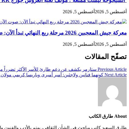
‘الشيخوخة ليست ممتعة’: مؤلف لعبة العروش جورج RR مارتن يتحدث عن الاكتئاب وسط مزيد من تأخيرات الكتاب
أغسطس 5, 2026
أغسطس 5, 2026
معركة جيش المعجبين 2026 مرحلة ربع النهائي تبدأ الآن: صوت الآن
أغسطس 5, 2026
أغسطس 5, 2026
تصفّح المقالات
Previous Article
ستارمر يكشف عن دعم طارئ للأسر الأكثر تضرراً من 
Next Article
كونهما فنانين ولاجئين: أمير أميرى وباريسا كريمي مولان ي
About طارق الكاتب
طارق السعيد كاتب وباحث في الشأن الثقافي، يهتم بالأدب والفنون وال