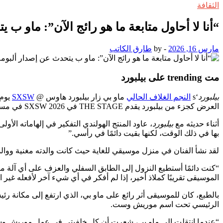
الثقافة
“أنا لا أحاول متابعة ما هو رائج الآن”: ماو ب يتحدث عن إصد
مارس 16, 2026
-
by
طارق الكاتب
مت trending على بيلبورد
بيلبورد
‘s
النجم الغلاف الحالي
ماو بي زار بيلبورد هاوس @
SXSW
العرض كجزء من بيلبورد يقدم THE STAGE في SXSW 2026 في مسرح مودي، لكن تم نقله بسبب الطقس السيئ.)
أثناء حديثه مع
بيلبورد
، عاود المنتج الهولندي التفكير في إلهاماته الأ
بها في ذلك الوقت، لكنها بقيت دائمًا في رأسي.”
لقد نشأ الفنان في منزل موسيقي للغاية حيث كانت والدته مغنية وو
“كنت دائمًا أستطيع النزول إلى الطابق السفلي والعزف على أي آلة متاحة”
الموسيقى تقريبًا كملاذ أخير، إذا لم أفكر في أي شيء آخر لأفعله غ
الرئيسي تحت اسم موريش وست.
“عندما انتقلت إلى ماو بي، شعرت أن كل خلفيتي في عمل موريش وست ك