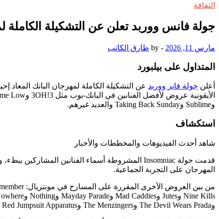
الثقافة
جولة فانس ووربد تعلن عن التشكيلة الكاملة لم
مارس 11, 2026
-
by
طارق الكاتب
المتداول على بيلبورد
أعلن
جولة فانز ووربد
وSublime وTaking Back Sunday والعديد غيرهم.
استكشاف
شاهد أحدث الفيديوهات والمخططات والأخبار
المهرجان على التجربة الجماعية.
وThe Devil Wears Prada وThe Menzingers وThe Red Jumpsuit Apparatus وThrice وThursday وغيرهم.