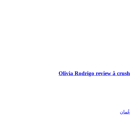
Olivia Rodrigo review â crus
ُمان