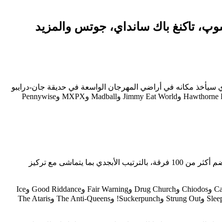
 سوپ، تاكنغ باك سانداي، جوتس والمزيد
انك المعاد إحياؤه في مونتريال، كندا هذا الصيف. سيشمل حدث 21-22 أغسطس والذي سيأخذ مكانه في أراضي المهرجان الواسعة في حديقة جان-درايبو
الأيقونية عروض لأفضل الفنانين في البانك-بوب مثل 3OH!3 وAll Time Low وBowling For Soup وEscape the Fate وFlogging Molly وHawthorne Heights وJimmy Eat World وMadball وMXPX وPennywise
قدمت جولة Insomniac المشروطة أسماء الفنانين المشاركين ببطء، واحدًا تلو الآخر على إنستغرام، قبل الكشف عن التشكيلة الكاملة التي تضم أكثر من 100 فرقة، بالترتيب الأبجدي بما يتماشى مع تركيز
من بين العروض الأخرى المقررة على المسارح في مونتريال: A Day to Remember وAgnostic Front وAtreyu وBasterds وBoston Manor وCartel وChiodos وDrug Church وFair Warning وGood Riddance وIce
Nine Kills وJutes وMad Caddies وMayday Parade وNothing وNowhere وOf Mice & Men وOxymorrons وSilverstein وSimple Plan وSleep Theory وStrung Out وSuckerpunch! وThe Anti-Queens وThe Ataris