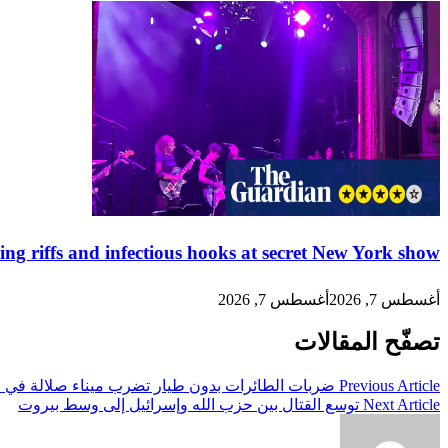
hing riffs and infectious hooks at secret New York show
أغسطس 7, 2026
أغسطس 7, 2026
تصفّح المقالات
Previous Article
ضربات الطائرات بدون طيار تضرب ميناء صلالة في ع
Next Article
توسع القتال بين حزب الله وإسرائيل إلى وسط بيروت