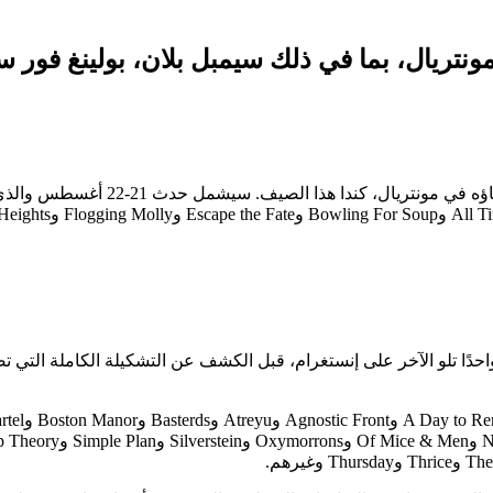
ونتريال، بما في ذلك سيمبل بلان، بولينغ فور
عن التشكيلة الكاملة لمهرجان الب