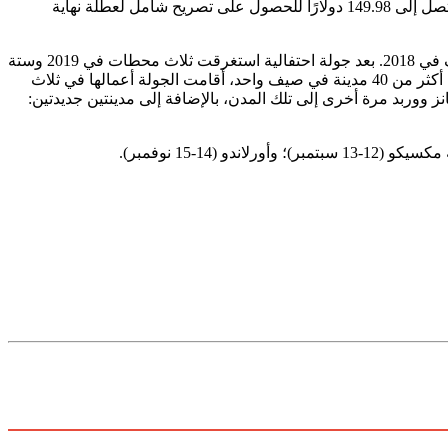
كما هو الحال دائمًا، سيشمل الحدث أيضًا عروضًا من متزلجي الألواح العالميين ورياضيي الرياضات المتطرفة النخبة، مع أسعار تذاكر معقولة تصل إلى 149.98 دولارًا للحصول على تصريح شامل لعطلة نهاية
تأسست جولة فانز ووربد في الأصل في عام 1995 بواسطة كيفن لايمان وعبرت الولايات المتحدة وكندا كل صيف لمدة 33 عامًا قبل أن تتوقف في 2018. بعد جولة احتفالية استغرقت ثلاث محطات في 2019 وستة
أعوام أخرى من الانقطاع، تم إعادة تشغيل ووربد مرة أخرى في 2025 على نطاق أصغر بكثير من النسخة الأصلية. بدلاً من الضغط للذهاب إلى أكثر من 40 مدينة في صيف واحد، أقامت الجولة أعمالها في ثلاث
نز ووربد مرة أخرى إلى تلك المدن، بالإضافة إلى مدينتين جديدتين: