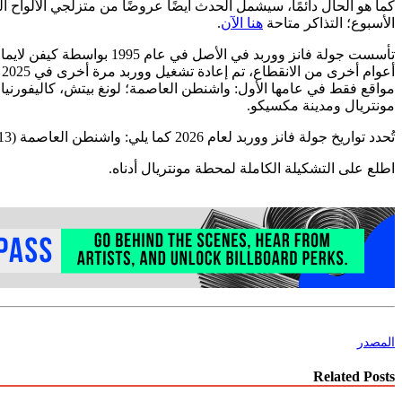
الأسبوع؛ التذاكر متاحة
هنا الآن
.
مواقع فقط في عامها الأول: واشنطن العاصمة؛ لونغ بيتش، كاليفورنيا؛ و
مونتريال ومدينة مكسيكو.
تُحدد تواريخ جولة فانز ووربد لعام 2026 كما يلي: واشنطن العاصمة (13 و14 يونيو)؛ لونغ بيتش (25-26 يوليو)؛ مونتريال (21-22 أغسطس)؛ مدينة مكسيكو (12-13 سبتمبر)؛ وأورلاندو (14-15 نوفمبر).
اطلع على التشكيلة الكاملة لمحطة مونتريال أدناه.
المصدر
Related Posts