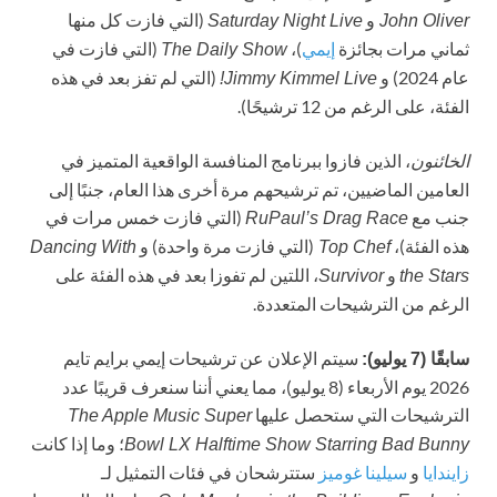
و
(التي فازت كل منها
Saturday Night Live
John Oliver
ثماني مرات بجائزة
إيمي
)،
(التي فازت في
The Daily Show
عام 2024) و
(التي لم تفز بعد في هذه
Jimmy Kimmel Live!
الفئة، على الرغم من 12 ترشيحًا).
، الذين فازوا ببرنامج المنافسة الواقعية المتميز في
الخائنون
العامين الماضيين، تم ترشيحهم مرة أخرى هذا العام، جنبًا إلى
جنب مع
(التي فازت خمس مرات في
RuPaul’s Drag Race
هذه الفئة)،
(التي فازت مرة واحدة) و
Dancing With
Top Chef
و
، اللتين لم تفوزا بعد في هذه الفئة على
Survivor
the Stars
الرغم من الترشيحات المتعددة.
سيتم الإعلان عن ترشيحات إيمي برايم تايم
سابقًا (7 يوليو):
2026 يوم الأربعاء (8 يوليو)، مما يعني أننا سنعرف قريبًا عدد
الترشيحات التي ستحصل عليها
The Apple Music Super
؛ وما إذا كانت
Bowl LX Halftime Show Starring Bad Bunny
زايندايا
و
سيلينا غوميز
ستترشحان في فئات التمثيل لـ