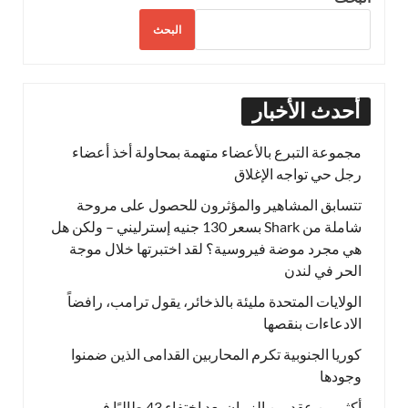
البحث
أحدث الأخبار
مجموعة التبرع بالأعضاء متهمة بمحاولة أخذ أعضاء
رجل حي تواجه الإغلاق
تتسابق المشاهير والمؤثرون للحصول على مروحة
شاملة من Shark بسعر 130 جنيه إسترليني – ولكن هل
هي مجرد موضة فيروسية؟ لقد اختبرتها خلال موجة
الحر في لندن
الولايات المتحدة مليئة بالذخائر، يقول ترامب، رافضاً
الادعاءات بنقصها
كوريا الجنوبية تكرم المحاربين القدامى الذين ضمنوا
وجودها
أكثر من عقد من الزمان بعد اختفاء 43 طالبًا في