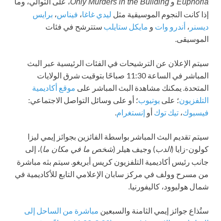
و
، على التوالي، وما
Only Murders in the Building
Euphoria
إذا كانت النجوم الموسيقية مثل
ليدي غاغا
،
فيناس
،
برايس
ديسنر
،
أندرو وات
و
مايكل ستايلب
ستترشح في فئات
الموسيقى.
سيتم الإعلان عن الترشيحات في الفئات الرئيسية عبر البث
المباشر في الساعة 11:30 صباحًا بتوقيت شرق الولايات
المتحدة. يمكنك مشاهدة البث المباشر على
موقع أكاديمية
التلفزيون
؛ على
يوتيوب
؛ أو على وسائل التواصل الاجتماعي:
فيسبوك
،
تيك توك
أو
إنستغرام
.
سيتم تقديم البث المباشر بواسطة الفائزين بجوائز إيمي ليزا
كولون-زايا (
) وجيف هيلر (
)، إلى
الدب
شخص ما في مكان ما
جانب رئيس أكاديمية التلفزيون كريس أبريغو. سيتم بثه مباشرة
من مسرح وولف في مركز سابان الإعلامي التابع للأكاديمية في
شمال هوليوود، كاليفورنيا.
ستُذاع جوائز إيمي الثامنة والسبعين
مباشرة من الساحل إلى