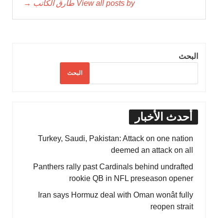
View all posts by طارق الكاتب →
البحث
البحث
أحدث الأخبار
Turkey, Saudi, Pakistan: Attack on one nation
deemed an attack on all
Panthers rally past Cardinals behind undrafted
rookie QB in NFL preseason opener
Iran says Hormuz deal with Oman wonât fully
reopen strait