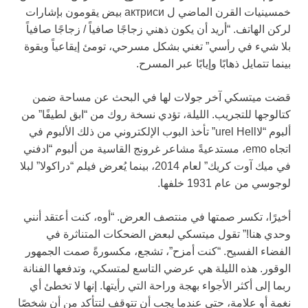
خمسينيات القرن الماضي ل актриси بيض يقومون بإشارات
لركن الهاتف. “أريد أن يكون ذهني زجاجًا صافياً / زجاجًا صافياً
بلا شيء في رأسي” تغني بشكل مسرحي، تومئ إيقاعياً وبقوة
بينما تتمايل ذهابًا وإيابًا عبر المسرح.
قضت ميتسكي آخر جولات لها في البحث عن مساحة ضمن
كتالوجها للتجريب. الليلة، تؤدي نسخة روك من “ابق لطيفًا” من
ألبوم “لاurel Hell” تأخذ البوب الإلكتروني من ذلك الألبوم في
اتجاه emo، مستدعيةً مشاعر غرونج القاسية من ألبوم “ادفني
في ميك آوت كريك” لعام 2014، بينما يُعرض فيلم “دراكولا” لبلا
لوجوسي من عام 1931 خلفها.
أخيرًا، تكسر صمتها في منتصف العرض. “أوه، كنت أعتقد أنني
وحدي هنا!” تقول ميتسكي لبعض الضحكات المتناثرة في
الفضاء الفسيح. “كنت أمزح”، تشجع، مكسورةً صمت الجمهور
الوقور. هذه الليلة هي عرضي التاسع لمتسكي، وتدفعها الفنانة
ربما إلى أكثر الأجواء بهجة وراحة التي رأيتها. إنها لا تخطئ أي
نغمة أو علامة، حتى عندما يجب أن تتوقف لتتأكد من أن شخصًا