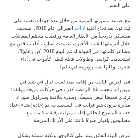
على النفس.”
مع تصاعد مسيرتها المهنية من خلال عدة جوقات تعتمد على
تيك توك بعد نجاح أغنية
لا أحد
الفيرالي عام 2018، انسحبت
ميتسكي تدريجياً من الأنظار العامة ورفضت معظم المقابلات.
خلال ألبوماتها القليلة الأخيرة، اعتمدت أسلوب أداء يتناقض مع
مشاعر كلماتها: في الجولة لدعم ألبوم 2018 “كن رعاويًا”،
استخدمت كراسي وطاولات قابلة للطي كأدوات في أداء
شعرت وكأنها شبه روبوتية في دقتها.
في العرض الثالث من إقامة تمتد لست ليالٍ في شيد في
نيويورك، تتجسد تلك الرقصة كدرع في حركات مريحة وواثقة؛
ترتدي قميصًا أبيض بسيطًا، وسترة ملائمة وسراويل سوداء،
متأثرة ببرودة هيو غرانت في التسعينيات. تم إعادة إنشاء إعداد
خشبة المسرح ليحاكي إقامة منزلية رقيقة، كاملة مع
مصابيحين يلقيان ضوءًا ناعمًا على الأرائك المريحة.
عرض الليلة الفائق يمتد على كتالوجها ولكنه مستند بشكل