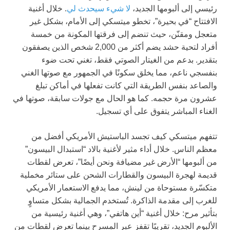
رئيسي إلى ألبومها الجديد،
لا شيء سيحدث لي
. خلال أغنية
الافتتاح “في بحيرة”، تخطو ميتسكي إلى الأمام، بشكل غير
متعجل ومقنّن، حيث تنضم إلى فرقتها المكونة من خمسة
أفراد لتحية حشد يضم أكثر من 2,000 شخص الذين يصفقون
بتقدير. بدعم من الغيتار الصوتي فقط، تغني تحت ضوء
بنفسجي ناعم، مما يخلق سكونًا في الجمهور مع صوتها الغني
والصاعد بنفس الطريقة التي كانت تفعلها في أماكن تبلغ
عشرون مرة حجمه. كما هو الحال مع جولات سابقة، صوتها في
الغناء المباشر يتفوق على أي تسجيل.
تتفهم ميتسكي كيف تجسد الباستيش الأمريكي أفضل من
معظم الناس. خلال أداء مثير لأغنية بالاد “استبدال البيسون”
من ألبومها “الأرض غير مضيافة ونحن أيضًا”، تعرض لقطات
قديمة لهجرة البيسون والقطارات الشحن على ستائر مخملية
متكسّرة مستوحاة من لينش، مما يدفع الاستعمار الأمريكي
للغرب إلى مقدمة الذاكرة. تُستخدم الجمالية بشكل متساوٍ
بتأثير مرح: خلال أغنية “أين هاتفي”، وهي أغنية رئيسية من
الألبوم الجديد، تقريبًا تقفز عبر المسرح بينما تعرض لقطات من