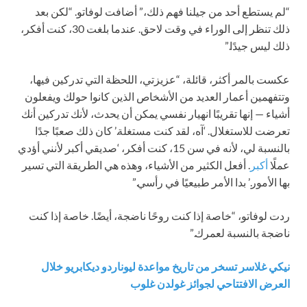
“لم يستطع أحد من جيلنا فهم ذلك،” أضافت لوفاتو. “لكن بعد
ذلك تنظر إلى الوراء في وقت لاحق. عندما بلغت 30، كنت أفكر،
ذلك ليس جيدًا.”
عكست بالمر أكثر، قائلة، “عزيزتي، اللحظة التي تدركين فيها،
وتتفهمين أعمار العديد من الأشخاص الذين كانوا حولك ويفعلون
أشياء — إنها تقريبًا انهيار نفسي يمكن أن يحدث، لأنك تدركين أنك
تعرضت للاستغلال. ‘آه، لقد كنت مستغلة.’ كان ذلك صعبًا جدًا
بالنسبة لي، لأنه في سن 15، كنت أفكر، ‘صديقي أكبر لأنني أؤدي
عملًا
أكبر
. أفعل الكثير من الأشياء، وهذه هي الطريقة التي تسير
بها الأمور.’ بدا الأمر طبيعيًا في رأسي.”
ردت لوفاتو، “خاصة إذا كنت روحًا ناضجة، أيضًا. خاصة إذا كنت
ناضجة بالنسبة لعمرك.”
نيكي غلاسر تسخر من تاريخ مواعدة ليوناردو ديكابريو خلال
العرض الافتتاحي لجوائز غولدن غلوب