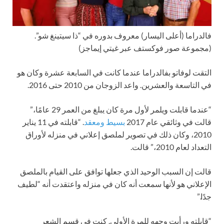
فالدراما (أعلى اليسار) معروف بدوره في “ذا سيتينغ شو”.
(مجموعة صور فوكستف عبر غيتي إيماجز)
التقت لوفاتو بفالدراما عندما كانت في السابعة عشرة وكان هو
في التاسعة والعشرين. واعد الزوجان من 2010 حتى 2016.
“عندما قابلت ويلمر لأول مرة كان يبلغ من العمر 29 عامًا،”
قالت في وثائقي عام 2017
بسيط ومعقد
. “قابلته في 11 يناير
2010، وكان ذلك في تصوير لملصق إعلاني في منزله لأوراق
التعداد لعام 2010،” قالت.
قالت إن السبب الوحيد الذي جعلها توافق على القيام بالملصق
الإعلاني هو لأنها سمعت أنه كان في منزله واعتقدت أنه “لطيف
جدًا.”
“قابلته ورأيت وجهه للمرة الأولى. كنت في قسم الشعر