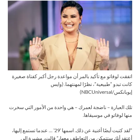
اتفقت لوفاتو مع تأكيد بالمر أن مواعدة رجل أكبر كفتاة صغيرة
كانت تبدو “طبيعية”، نظرًا لمهنتهما.
(وايس
إيوبانكس/NBCUniversal)
تلك العبارة – ناضجة لعمرك – هي واحدة من الأمور التي سخرت
منها لوفاتو في موسيقاها.
“لقد كتبت أيضًا أغنية عن ذلك. اسمها ’29’ … عندما تستمع إليها،
أعتقد أنك ستتمكن من التعاطف معها،” قالت، مشيرة إلى