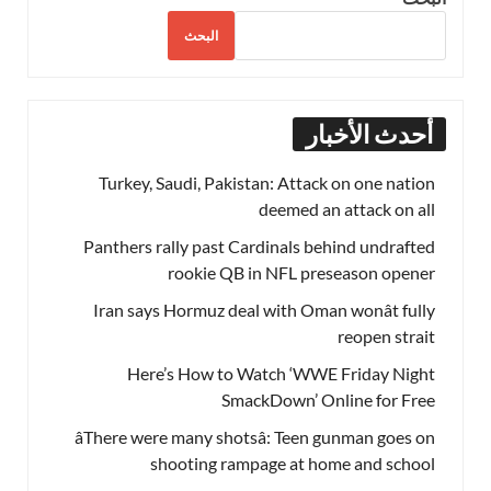
البحث
أحدث الأخبار
Turkey, Saudi, Pakistan: Attack on one nation
deemed an attack on all
Panthers rally past Cardinals behind undrafted
rookie QB in NFL preseason opener
Iran says Hormuz deal with Oman wonât fully
reopen strait
Here’s How to Watch ‘WWE Friday Night
SmackDown’ Online for Free
âThere were many shotsâ: Teen gunman goes on
shooting rampage at home and school