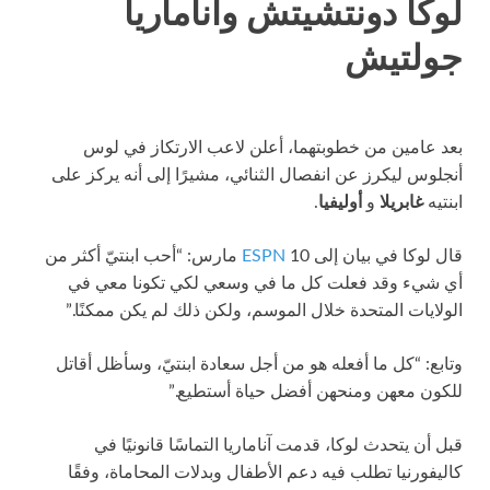
لوكا دونتشيتش وآناماريا
جولتيش
بعد عامين من خطوبتهما، أعلن لاعب الارتكاز في لوس
أنجلوس ليكرز عن انفصال الثنائي، مشيرًا إلى أنه يركز على
ابنتيه
غابريلا
و
أوليفيا
.
قال لوكا في بيان إلى
ESPN
10 مارس: “أحب ابنتيّ أكثر من
أي شيء وقد فعلت كل ما في وسعي لكي تكونا معي في
الولايات المتحدة خلال الموسم، ولكن ذلك لم يكن ممكنًا.”
وتابع: “كل ما أفعله هو من أجل سعادة ابنتيّ، وسأظل أقاتل
للكون معهن ومنحهن أفضل حياة أستطيع.”
قبل أن يتحدث لوكا، قدمت آناماريا التماسًا قانونيًا في
كاليفورنيا تطلب فيه دعم الأطفال وبدلات المحاماة، وفقًا