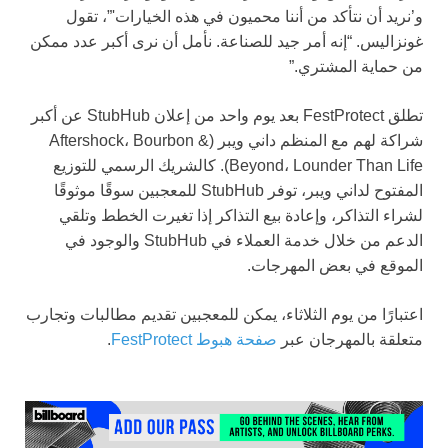
و’نريد أن نتأكد من أننا محميون في هذه الخيارات'”، تقول
غونزاليس. “إنه أمر جيد للصناعة. نأمل أن نرى أكبر عدد ممكن
من حماية المشتري.”
تطلق FestProtect بعد يوم واحد من إعلان StubHub عن أكبر
شراكة لهم مع المنظم داني ويبر (Aftershock، Bourbon &
Beyond، Lounder Than Life). كالشريك الرسمي للتوزيع
المفتوح لداني ويبر، توفر StubHub للمعجبين سوقًا موثوقًا
لشراء التذاكر، وإعادة بيع التذاكر إذا تغيرت الخطط وتلقي
الدعم من خلال خدمة العملاء في StubHub والوجود في
الموقع في بعض المهرجات.
اعتبارًا من يوم الثلاثاء، يمكن للمعجبين تقديم مطالبات وتجارب
متعلقة بالمهرجان عبر
صفحة هبوط FestProtect
.