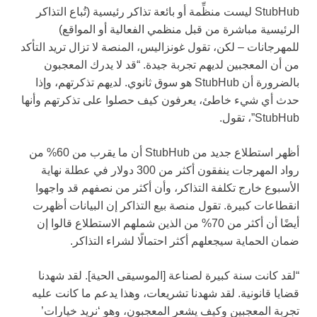
StubHub ليست منظِّمة أو بائعة تذاكر رئيسية (تُباع التذاكر
الرئيسية مباشرة من قبل منظمي الفعالية أو المواقع)
للمهرجانات – لكن، تقول غونزاليس، المنصة لا تزال تريد التأكد
من أن المعجبين لديهم تجربة جيدة. “قد لا يدرك المعجبون
بالضرورة أن StubHub هو سوق ثانوي. لديهم تذكرتهم، وإذا
حدث أي شيء خاطئ، يعرفون كيف حصلوا على تذكرتهم وأنها
StubHub”، تقول.
أظهر استطلاع جديد من StubHub أن ما يقرب من 60% من
رواد المهرجات ينفقون أكثر من 300 دولار في عطلة نهاية
الأسبوع خارج تكلفة التذاكر، وأن أكثر من نصفهم قد واجهوا
انقطاعات كبيرة. تقول منصة بيع التذاكر إن البيانات أظهرت
أيضًا أن أكثر من 70% من الذين شملهم الاستطلاع قالوا إن
ضمان الحماية سيجعلهم أكثر احتمالًا لشراء التذاكر.
“لقد كانت سنة كبيرة لصناعة [الموسيقى الحية]. لقد شهدنا
قضايا قانونية. لقد شهدنا تشريعات، وهذا يدعم ما كانت عليه
تجربة المعجبين وكيف يشعر المعجبون، وهو ‘نريد خيارات’