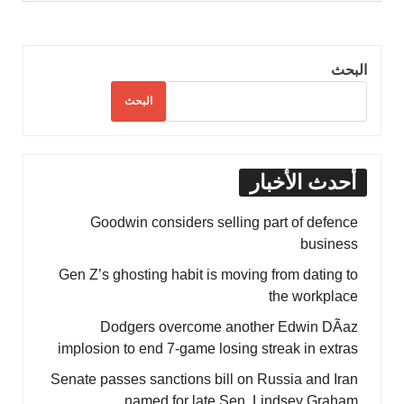
البحث
البحث
أحدث الأخبار
Goodwin considers selling part of defence
business
Gen Z’s ghosting habit is moving from dating to
the workplace
Dodgers overcome another Edwin DÃ­az
implosion to end 7-game losing streak in extras
Senate passes sanctions bill on Russia and Iran
named for late Sen. Lindsey Graham