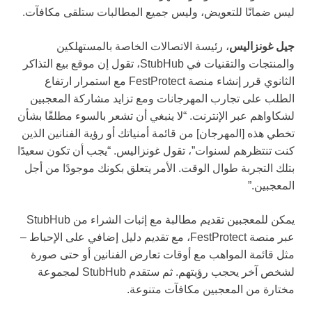
ليس ضمانًا للتعويض، وليس جميع المطالبات ستلقى مكافآت.
جيل غونزاليس
، رئيسة الاتصالات الخاصة بالمستهلكين
والمنتجات والتقنيات في StubHub، تقول إن موقع بيع التذاكر
الثانوي قرر إنشاء منصة FestProtect مع استمرار ارتفاع
الطلب على تجارب المهرجانات ومع تزايد مشاركة المعجبين
لشكاواهم عبر الإنترنت. “لا ينبغي أن تشعر بالسوء مطلقًا بشأن
تخطي هذه [المهرجان] من قائمة أمنياتك أو رؤية الفنانين الذين
كنت تنتظرهم لسنوات”، تقول غونزاليس. “يجب أن تكون سعيدًا
بتلك التجربة طوال الوقت. الأمر يتعلق بكونك موجودًا من أجل
المعجبين.”
يمكن للمعجبين تقديم مطالبة مع إثبات الشراء من StubHub
عبر منصة FestProtect، مع تقديم دليل إضافي على الإحباط –
مثل قائمة المواهب مع أوقات تعارض الفنانين أو حتى صورة
لشخص آخر يحجب رؤيتهم. ثم ستقدم StubHub لمجموعة
مختارة من المعجبين مكافآت متنوعة.