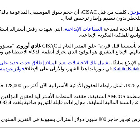
خرًا
 الناجحة لصناعة
الصناعات الإبداعية
، التي شهدت رفض أستراليا استثن
ع للملكية الفكرية الإبداعية.
سنا قبل قرن،” علق المدير العام لـ CISAC
غادي أورون
. “مسؤولي
عمالهم. الإبداع البشري هو الوقود الذي يحرك أنظمة الذكاء الاصطناع
، تشمل تلك الاحتفالات بعيد الميلاد إطلاق حدث جديد عل
في نيوزيلندا هذا الشهر، والأولى على الإطلاق
جوائز غودين
يقي.
وق المؤلفين
ل. الرقم السحري 1 مليار دولار أسترالي في الأفق القريب.