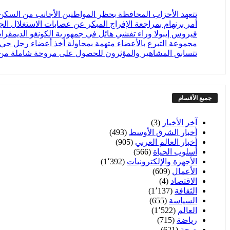
تتعهد الأحزاب المحافظة بحظر المواطنين الأجانب من السكن
أمر برنهام بمراجعة الإفراج المبكر عن عصابات الاستغلال ال
فيروس إيبولا وراء تفشي هائل في جمهورية الكونغو الديمقرا
مجموعة التبرع بالأعضاء متهمة بمحاولة أخذ أعضاء رجل حي ت
تتسابق المشاهير والمؤثرون للحصول على مروحة شاملة من Shark بسعر 130 جنيه إسترليني – ولكن هل هي مجرد موضة فيروسية؟ لقد اختبرتها خلال موجة الحر في ل
جميع الأقسام
آخر الأخبار
(3)
أخبار الشرق الأوسط
(493)
أخبار العالم العربي
(905)
أسلوب الحياة
(566)
الأجهزة والإلكترونيات
(1٬392)
الأعمال
(609)
الاقتصاد
(4)
الثقافة
(1٬137)
السياسة
(655)
العالم
(1٬522)
رياضة
(715)
صحة
(621)