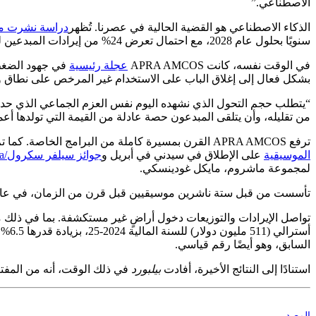
الاصطناعي.”
الذكاء الاصطناعي هو القضية الحالية في عصرنا. تُظهر
دراسة نشرت مؤ
سنويًا بحلول عام 2028، مع احتمال تعرض 24% من إيرادات المبدعين للخطر بدون تنظيم وإطار ترخيص فعال.
في الوقت نفسه، كانت APRA AMCOS
عجلة رئيسية
في جهود الضغط
بشكل فعال إلى إغلاق الباب على الاستخدام غير المرخص على نطاق واس
“يتطلب حجم التحول الذي نشهده اليوم نفس العزم الجماعي الذي حدد تأسي
من تقليله، وأن يتلقى المبدعون حصة عادلة من القيمة التي تولدها أ
ترفع APRA AMCOS القرن بمسيرة كاملة من البرامج الخاصة. كما تم الإبلاغ سابقًا
الموسيقية
على الإطلاق في سيدني في أبريل و
جوائز سيلفر سكرول/Kaitito Kaiaka
لمجموعة ماشروم، مايكل غودينسكي.
تأسست من قبل ستة ناشرين موسيقيين قبل قرن من الزمان، في عام 1926، تمثل رابطة الحقوق الأدائية الأسترالية الآن أكثر من 128,000 خالق موس
تواصل الإيرادات والتوزيعات دخول أراضٍ غير مستكشفة. بما في ذلك منظمة AMCOS الشقيقة، حققت المنظمة الأسترالية لحق
السابق، وهو أيضًا رقم قياسي.
استنادًا إلى النتائج الأخيرة، أفادت
بيلبورد
في ذلك الوقت، أنه من المفترض تجاوز حاجز 800 مليون دولار أسترالي بسهولة في التقرير السنوي المقب
المصدر