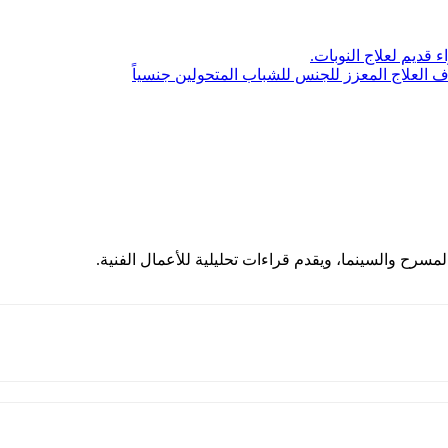
 قديم لعلاج النوبات.
 العلاج المعزز للجنس للشباب المتحولين جنسياً
مسرح والسينما، ويقدم قراءات تحليلية للأعمال الفنية.