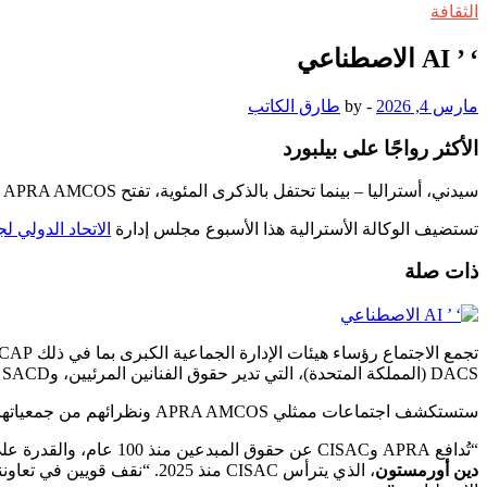
الثقافة
‘ ’ AI الاصطناعي
مارس 4, 2026
-
by
طارق الكاتب
الأكثر رواجًا على بيلبورد
سيدني، أستراليا – بينما تحتفل بالذكرى المئوية، تفتح APRA AMCOS أبوابها هذا الأسبوع لجمع غير مسبوق لمتخصصي حقوق دوليين في فترة ربع قرن.
تستضيف الوكالة الأسترالية هذا الأسبوع مجلس إدارة
الاتحاد الدولي لج
ذات صلة
DACS (المملكة المتحدة)، التي تدير حقوق الفنانين المرئيين، وSACD (فرنسا)، التي تدير حقوق المخرجين والكتاب السينمائيين.
ستستكشف اجتماعات ممثلي APRA AMCOS ونظرائهم من جمعياتها الشقيقة، الموحدين تحت شعار CISAC، التحديات الناتجة عن ثورة الذكاء الاصطناعي – “أكثر تهديد جدي في جيل”، وفقًا لما ورد في بيان.
“تُدافع APRA وCISAC عن حقوق المبدعين منذ 100 عام، والقدرة على الاجتماع على أرض الوطن للاحتفال بتاريخنا والتركيز على مئويتنا القادمة معًا هو شرف عظيم،” صرح بذلك الرئيس التنفيذي لـ AMCOS
دين أورمستون