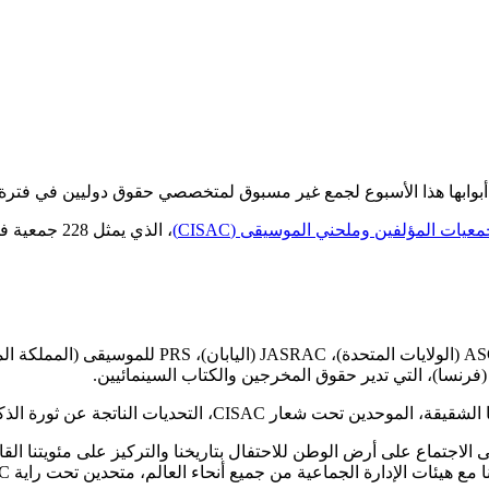
معيات المؤلفين وملحني الموسيقى (CISAC)
، الذي يمثل 228 جمعية في 111 دولة، في ما يعد أول تجمع من نوعه في سيدني منذ 25 عامًا.