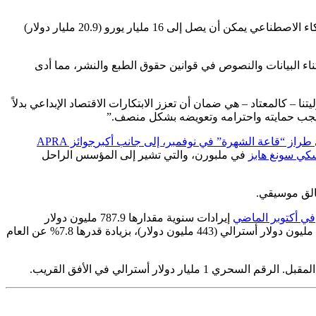
، كلفت من قبل CISAC، أن حجم سوق الموسيقى المدعومة بالذكاء الاصطناعي يمكن أن يصل إلى 16 مليار يورو (20.9 مليار دولار)
اء البيانات والنصوص في قوانين حقوق الطبع والنشر، مما أدى
تنا – كالمعتاد – هي ضمان أن تعزز الابتكارات الاقتصاد الإبداعي بدلاً
ي ويجب حمايته واحترامه وتعويضه بشكل منصف.”
ى طراز “قاعة الشهرة” في نوفمبر، إلى جانب أكبر
جوائز APRA
سكي سونغ هابز
في ملبورن، والتي تشير إلى المؤسس الراحل
في أكتوبر الماضي
إيرادات سنوية مقدارها 787.9 مليون دولار
أسترالي (511 مليون دولار) للسنة المالية 2024-25، بزيادة قدرها 6.5% عن السنة المالية السابقة، مع إيرادات قابلة للتوزيع صافية بلغت 683.4 مليون دولار أسترالي (443 مليون دولار)، بزيادة قدرها 7.8% عن العام