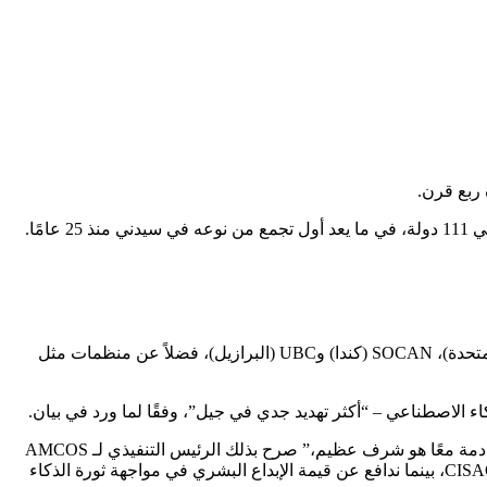
تجمع الاجتماع رؤساء هيئات الإدارة الجماعية الكبرى بما في ذلك ASCAP (الولايات المتحدة)، JASRAC (اليابان)، PRS للموسيقى (المملكة المتحدة)، SOCAN (كندا) وUBC (البرازيل)، فضلاً عن منظمات مثل
، الذي يترأس CISAC منذ 2025. “نقف قويين في تعاوننا مع هيئات الإدارة الجماعية من جميع أنحاء العالم، متحدين تحت راية CISAC، بينما ندافع عن قيمة الإبداع البشري في مواجهة ثورة الذكاء