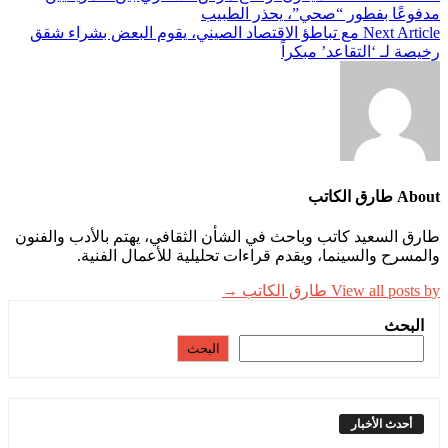
مدفوعًا بفطور “صحي”، يحذر الطبيب
Next Article
مع تباطؤ الاقتصاد الصيني، يقوم البعض بشراء شقق
رخيصة لـ ‘التقاعد’ مبكراً
About طارق الكاتب
طارق السعيد كاتب وباحث في الشأن الثقافي، يهتم بالأدب والفنون
والمسرح والسينما، ويقدم قراءات تحليلية للأعمال الفنية.
View all posts by طارق الكاتب →
البحث
البحث
أحدث الأخبار