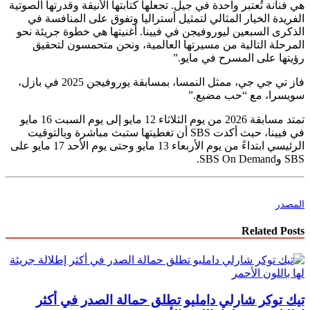
هي فنانة تُعتبر واحدة في جيل. تجعلها كتابتها الأنيقة وقدرتها الصوتية
الفريدة الخيار المثالي لتمثيل أستراليا وتفوق على المنافسة في
الذكرى السبعين ليوروفيجن في فيينا. أغنيتها هي خطوة جريئة نحو
المرحلة التالية من مسيرتها العالمية، ونحن متحمسون لتحقيق
رؤيتها على المسرح في مايو.”
فاز تي جي جي، ممثل النمسا، بمسابقة يوروفيجن 2025 في بازل،
سويسرا، مع “حب مضيع.”
تمتد مسابقة 2026 من يوم الثلاثاء 12 مايو إلى يوم السبت 16 مايو
في فيينا، حيث أكدت SBS أن تغطيتها ستبث مباشرة وبالتوقيت
الرئيسي ابتداءً من يوم الأربعاء 13 مايو وحتى يوم الأحد 17 مايو على
SBS وSBS On Demand.
المصدر
Related Posts
تيك توكر شارلي دامليو تطلق حمالة الصدر في أكثر