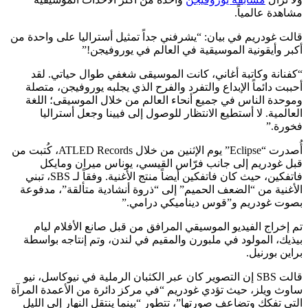
مشاهدة عالمياً.
قالت غودريم في بيان: “يشرفني جداً تمثيل أستراليا على واحدة من
أكبر وأيقونية الموسيقية في العالم في يوروفيجن!”
“كفنانة وكاتبة أغاني، كانت الموسيقى شغفي طوال حياتي. لقد
أحببت دائماً الإبداع والتفرد والفرح الذي يجلبه يوروفيجن، متصلة
وموحدة الناس في جميع أنحاء العالم من خلال الموسيقى؛ اللغة
العالمية. لا أستطيع الانتظار للوصول إلى فيينا وجعل أستراليا
فخورة.”
أُصدرت “Eclipse” يوم الإثنين من خلال ATLED Records، كُتبت من
قبل غودريم إلى جانب فرّاس القيسي، يوناس ميران ومايكل
فاتفكين، حيث كان فاتفكين أيضاً منتج الأغنية. وفقاً لـ SBS، تبني
الأغنية من “الضعف الحميم” إلى “ذروة أنشادية متألقة”، مدفوعة
بصوت غودريم و”قوس ديناميكي درامي.”
تم إخراج الفيديو الموسيقي المرافق من قبل صانع الأفلام ليام
بيذيك، المولود في ملبورن والمقيم في لندن، وتم إنتاجه بواسطة
براين بورنيل.
قالت SBS إن التصوير كان عبر الكثبان الرملية في نيوكاسل، نيو
ساوث ويلز، حيث تؤدي غودريم “في مركز دائرة من الأعمدة المرآة
التي تفكك وتضاعف صورتها”، تتطور “بينما ينتقل النهار إلى الليل