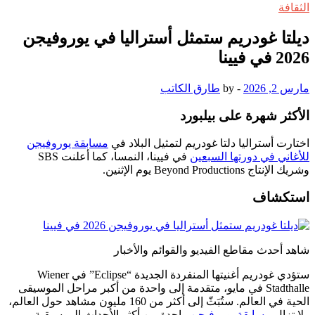
الثقافة
ديلتا غودريم ستمثل أستراليا في يوروفيجن
2026 في فيينا
مارس 2, 2026
-
by
طارق الكاتب
الأكثر شهرة على بيلبورد
اختارت أستراليا دلتا غودريم لتمثيل البلاد في
مسابقة يوروفيجن
للأغاني في دورتها السبعين
في فيينا، النمسا، كما أعلنت SBS
وشريك الإنتاج Beyond Productions يوم الإثنين.
استكشاف
شاهد أحدث مقاطع الفيديو والقوائم والأخبار
ستؤدي غودريم أغنيتها المنفردة الجديدة “Eclipse” في Wiener
Stadthalle في مايو، متقدمة إلى واحدة من أكبر مراحل الموسيقى
الحية في العالم. ستُبَثّ إلى أكثر من 160 مليون مشاهد حول العالم،
ولا تزال
مسابقة يوروفيجن
واحدة من أكثر الأحداث الموسيقية