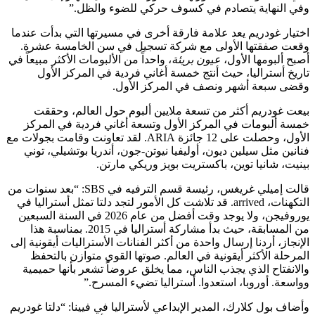
وفي النهاية يتصادم في كسوف حركي للضوء والظل.”
اختيار غودريم يعد علامة فارقة أخرى في مسيرتها التي بدأت عندما
وقعت صفقتها الأولى مع شركة تسجيل في سن الخامسة عشرة.
أصبح ألبومها الأول،
عيون بريئة
، واحداً من الألبومات الأكثر مبيعاً في
تاريخ أستراليا، حيث أنتج خمسة أغاني فردية في المركز الأول
وقضى سبعة أشهر ونصف في المركز الأول.
بيعت غودريم أكثر من تسعة ملايين ألبوم حول العالم، وحققت
خمسة ألبومات في المركز الأول وتسعة أغاني فردية في المركز
الأول، وحصلت على 12 جائزة ARIA. لقد تعاونت وقامت بجولات مع
فنانين مثل سيلين ديون، أوليفيا نيوتن-جون، أندريا بوتشيلي، توني
بينيت، شانيا توين، باكستريت بويز وريكي مارتن.
قالت إميلي غريغس، رئيسة قسم الترفيه في SBS: “بعد سنوات من
التكهنات، arrived. قد تلاشت كل الأمور لتجد دلتا تمثل أستراليا في
يوروفيجن، ولا يوجد وقت أفضل من عام 2026 في السنة السبعين
من المسابقة، حيث بدأ مشاركة أستراليا في 2015. بمناسبة هذا
الإنجاز، أردنا إرسال واحدة من أكثر الفنانات الأستراليات أيقونية إلى
المرحلة الأكثر أيقونية في العالم. صوتها القوي متوازن بالتحفظ
والانفتاح الذي يجذب الناس، مما يخلق عروضاً تشعر بأنها حميمية
وواسعة. أوروبا، استعدوا. أستراليا تضيء المسرح.”
وأضاف بول كلارك، المدير الإبداعي لأستراليا في فيينا: “دلتا غودريم