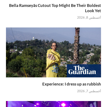
Bella Ramseyâs Cutout Top Might Be Their Boldest
Look Yet
أغسطس 8, 2026
Experience: I dress up as rubbish
أغسطس 7, 2026