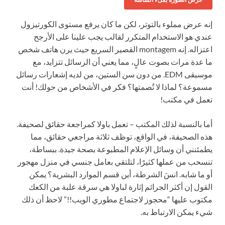
إنه عرض مملوء بالتوتر، لكن ما كان يرفع مستوى الكورتيزول
عندي هو الاستخدام المتكرر لقالب يجب علينا على الأرجح
اعتزاله. إنه montagem القصير السريع حيث يرن هاتف شخص
ما عدة مرات بصوت عالٍ، مما يعني أن الرسائل تتزايد، مع
موسيقى EDM. من دون سن الستين، من لديه إشعارات رسائل
مسموعة؟ لماذا لا تُصمتها؟ فكر في الأشخاص من حولك! أنت
تعمل في مكتب!
أما بالنسبة لذلك المكتب – تعمل باولا كمراجعة حقائق لصحيفة.
هذه الصحيفة، في الواقع، توظف ثلاثة مراجعي حقائق، مما
يطمئنني أن وسائل الإعلام المطبوعة بصحة جيدة. ببساطة،
تنسحب من عملها كثيرًا، لتلتقي بعامل جنسي في منزل مهجور
أو ما شابه. انسَ الشرطة، أين قسم الموارد البشرية؟ يمكن
القول إن أكثر الجرائم إثارة لباولا هي سرقة علبة من الكعك
مكتوب عليها “محجوز لاجتماع مطوري الويب!!” لاحظ أن ذلك
شيء يمكن الارتباط به.