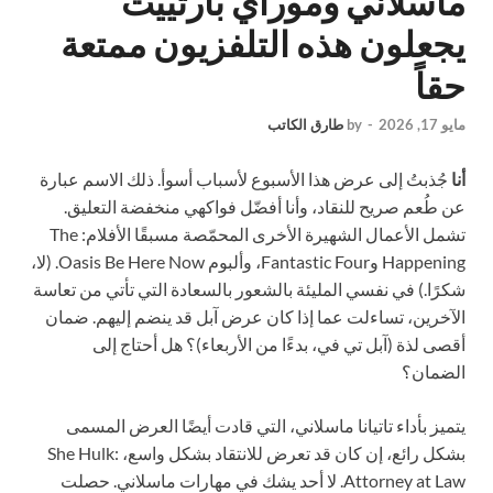
ماسلاني وموراي بارتييت
يجعلون هذه التلفزيون ممتعة
حقاً
مايو 17, 2026
-
by
طارق الكاتب
أنا
جُذبتُ إلى عرض هذا الأسبوع لأسباب أسوأ. ذلك الاسم عبارة
عن طُعم صريح للنقاد، وأنا أفضّل فواكهي منخفضة التعليق.
تشمل الأعمال الشهيرة الأخرى المحمّصة مسبقًا الأفلام: The
Happening وFantastic Four، وألبوم Oasis Be Here Now. (لا،
شكرًا.) في نفسي المليئة بالشعور بالسعادة التي تأتي من تعاسة
الآخرين، تساءلت عما إذا كان عرض آبل قد ينضم إليهم. ضمان
أقصى لذة (آبل تي في، بدءًا من الأربعاء)؟ هل أحتاج إلى
الضمان؟
يتميز بأداء تاتيانا ماسلاني، التي قادت أيضًا العرض المسمى
بشكل رائع، إن كان قد تعرض للانتقاد بشكل واسع، She Hulk:
Attorney at Law. لا أحد يشك في مهارات ماسلاني. حصلت