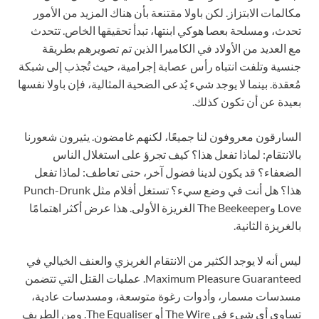
مكالمات الابتزاز. لكن باولا مقتنعة بأن هناك المزيد من الأمور
تحدث، ومسلحة بعصا هوكي ابنتها، تبدأ تحقيقها الخاص. تتحدث
مع العديد من الأولاد في الكاميرا الذين تم تصويرهم بطريقة
جنسية وتلفت انتباه رأس عصابة إجرامية، حيث تُجذب إلى شبكة
مُعقدة. بينما لا يوجد شيء يُدعى الضحية المثالية، فإن باولا نفسها
بعيدة عن أن تكون كذلك.
السارقون معروفون لنا جميعًا، لكنهم غامضون. يثيرون شعورنا
بالانتقام: لماذا تفعل هذا؟ كيف تجرؤ على استغلال الناس
الضعفاء؟ قد يكون لدينا فضول آخر، حتى تعاطف: لماذا تفعل
هذا؟ هل أنت في وضع سيء؟ تستغل أفلام مثل Punch-Drunk
Love وThe Beekeeper الغريزة الأولى. هذا عرض أكثر اهتمامًا
بالغريزة الثانية.
ليس أنه لا يوجد الكثير من الانتقام الغريزي والعنف الخيالي في
Maximum Pleasure Guaranteed. عمليات القتل التي تتضمن
مسدسات مسمار، وأدوات رغوة متوسعة، ومسدسات عادية،
تساوي أي شيء في The Wire أو The Equaliser. ومن الطريف