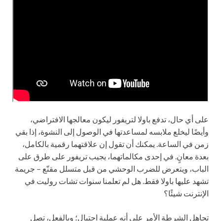
على أي حال، تدفع باولا لتريفور ليكون معالجها الافتراضي،
وأيضًا ليخلع ملابسه لمساعدتها في الوصول إلى النشوة، إذا بقي
زمن في الساعة. يمكنك أن تقول إن علاقتهما رقمية بالكامل،
بعدة معانٍ. في إحدى مكالماتهما، يجيب تريفور على طرق على
الباب، ويتعرض للضرب الوحشي من قبل متسلل مقنّع – جريمة
تشهد عليها باولا فقط. هل لم تعلمنا سنوات تشات روليت في
الإنترنت شيئًا؟
تجاهل الشرطة الأمر على أنه عملية احتيال؛ وبالفعل، تصل