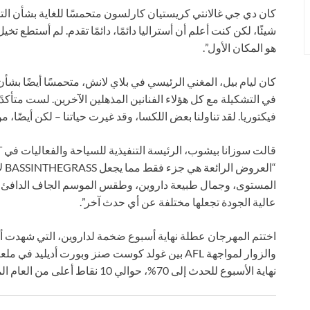
كان دي جي غالانتي كريستيان كارلسون متحمسًا للغاية بشأن التجرب
شيئًا، لكن كنت أعلم أن أستراليا دائمًا، دائمًا تقدم. لم أستطع ت
هو المكان الأول”.
كان ليام بيل، المغني الرئيسي في بلاي لانش، متحمسًا أيضًا بشأن
في التشكيلة مع كل هؤلاء الفنانين المذهلين الآخرين. لست متأكدًا
فيكتوريا. لقد تناولنا بعض اللكسا، وقد غيرت حياتنا – لكن أيضًا، 
“ال
المستوى، وجمال طبيعة داروين، وطقس الموسم الجاف الدافئ،
عالية الجودة تجعلها مختلفة عن أي حدث آخر”.
نهاية الأسبوع للحدث إلى 70%، حوالي 10 نقاط أعلى من العام الماضي.