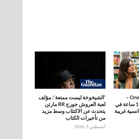
مراجعة One Night Only –
‘الشيخوخة ليست ممتعة’: مؤلف
الجنس قانوني لمدة 12 ساعة في
لعبة العروش جورج RR مارتن
نسية غريبة
يتحدث عن الاكتئاب وسط مزيد
من تأخيرات الكتاب
أغسطس 5, 2026