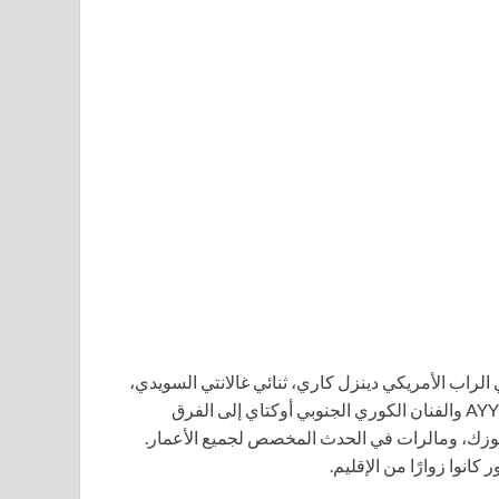
 انضم مغني الراب الأمريكي دينزل كاري، ثنائي غالانتي السويدي،
وفناني المملكة المتحدة فينجينت ومورتي، والفنان الأمريكي AYYBO والفنان الكوري الجنوبي أوكتاي إلى الفرق
 ميوزك، ومالرات في الحدث المخصص لجميع الأعمار.