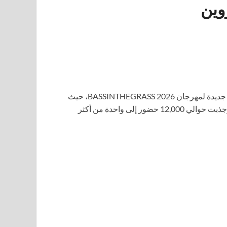
شهدت شواطئ مينديل في داروين ليلة السبت (16 مايو) انطلاقة جديدة لمهرجان BASSINTHEGRASS 2026، حيث
، وجذبت حوالي 12,000 حضور إلى واحدة من أكثر