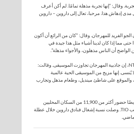
ة. وقال: “إنها تجربة مذهلة تمامًا. لم أكن أعرف
خيل مدى إدهاش هذا. مرحبا، تعال إلى داروين – داروين
 الجو الفريد للمهرجان. وقال: “كان من الرائع أن أكون
 حتى مما إذا كان لدينا أشياء مثل هذا جيدة في
من الواضح أن الناس مذهلون، والأجواء مذهلة”.
قالت سوزانا بيشوب، الرئيسة التنفيذية للسياحة والفعاليات في NT، إن جاذبية المهرجان تجاوزت الموسيقى. وقالت:
عروض الرائعة هي جزء فقط مما يجعل BASSINTHEGRASS لا يُنسى. إنها مزيج من الموسيقى الحية عالمية
 والموقع على شاطئ مينديل، وطعام مذهل وتجارب
اختتم المهرجان عطلة نهاية أسبوع ضخمة لداروين، التي شهدت أيضًا حضور أكثر من 11,900 من السكان المحليين
والزوار لمواجهة AFL بين غولد كوست صنز وبورت أديليد في ملعب TIO. وصلت نسبة إشغال فنادق داروين خلال عطلة