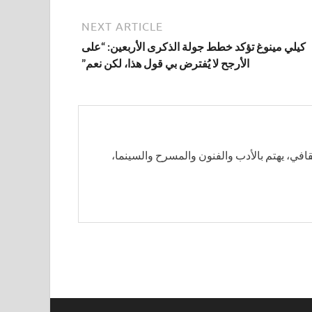
NEXT ARTICLE
كيلي مينوغ تؤكد خطط جولة الذكرى الأربعين: “على
الأرجح لا يُفترض بي قول هذا، لكن نعم”
في، يهتم بالأدب والفنون والمسرح والسينما،