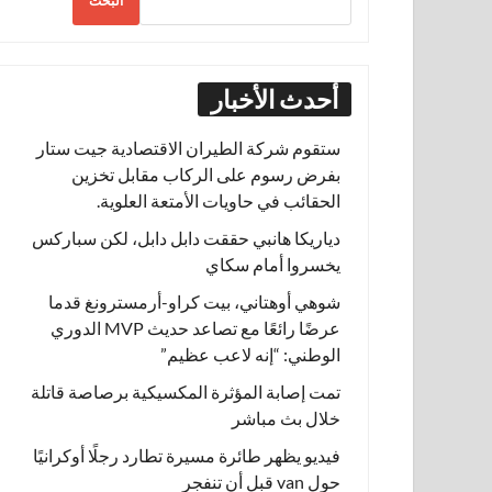
البحث
أحدث الأخبار
ستقوم شركة الطيران الاقتصادية جيت ستار
بفرض رسوم على الركاب مقابل تخزين
الحقائب في حاويات الأمتعة العلوية.
دياريكا هانبي حققت دابل دابل، لكن سباركس
يخسروا أمام سكاي
شوهي أوهتاني، بيت كراو-أرمسترونغ قدما
عرضًا رائعًا مع تصاعد حديث MVP الدوري
الوطني: “إنه لاعب عظيم”
تمت إصابة المؤثرة المكسيكية برصاصة قاتلة
خلال بث مباشر
فيديو يظهر طائرة مسيرة تطارد رجلًا أوكرانيًا
حول van قبل أن تنفجر