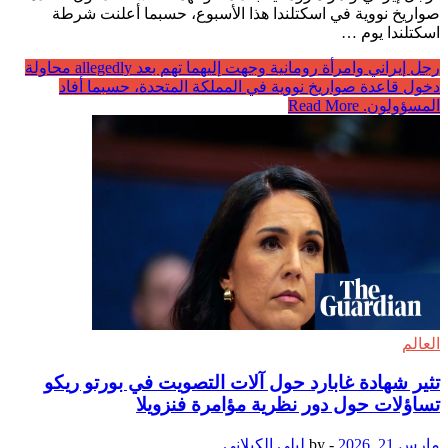
صواريخ نووية في اسكتلندا هذا الأسبوع، حسبما أعلنت شرطة
اسكتلندا يوم …
رجل إيراني وامرأة رومانية وجهت إليهما تهم بعد allegedly محاولة
دخول قاعدة صواريخ نووية في المملكة المتحدة، حسبما أفاد
المسؤولون.
Read More
العالم
تثير شهادة غابارد حول آلات التصويت في بورتو ريكو
تساؤلات حول دور نظرية مؤامرة فنزويلا
مارس 21, 2026
-
by
ليلى الكيلاني