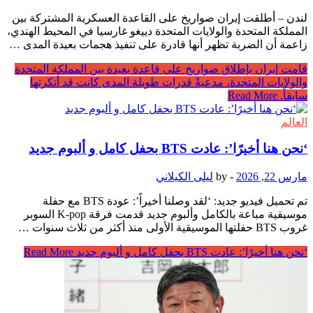
لندن – أطلقت إيران صواريخ على القاعدة العسكرية المشتركة بين
المملكة المتحدة والولايات المتحدة دييغو غارسيا في المحيط الهندي،
زاعمة أن الضربة تظهر أنها قادرة على تنفيذ هجمات بعيدة المدى …
قامت إيران بإطلاق صواريخ على قاعدة بعيدة بين المملكة المتحدة
والولايات المتحدة، مدعيةً قدرات طويلة المدى كانت قد أنكرتها
سابقاً.
Read More
العالم
‘نحن هنا أخيرًا’: عادت BTS بحفل كامل و ألبوم جديد
مارس 22, 2026
-
by
ليلى الكيلاني
تم تحميل فيديو جديد: ‘لقد وصلنا أخيراً’: عودة BTS مع حفلة
موسيقية مباعة بالكامل وألبوم جديد قدمت فرقة K-pop السوبر
غروب BTS حفلتها الموسيقية الأولى منذ أكثر من ثلاث سنوات …
‘نحن هنا أخيرًا’: عادت BTS بحفل كامل و ألبوم جديد
Read More