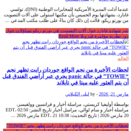
عندما أدلت المديرة الأمريكية للمخابرات الوطنية (DNI)، تولسي
غابارد، بشهادتها يوم الخميس بأن مكتبها استولى على آلات التصويت
من بورتو ريكو، قالت إن ذلك كان بناءً على طلب مكتب المدعي …
تثير شهادة غابارد حول آلات التصويت في بورتو ريكو تساؤلات حول
دور نظرية مؤامرة فنزويلا
Read More
العالم
لحظات الأخيرة من نجم الواقع جوردان رايت تظهر نجم
“TOWIE” في حالة panic يجري عبر أراضي الفندق قبل
أن يتم العثور عليه ميتا في تايلاند
مارس 21, 2026
-
by
ليلى الكيلاني
بواسطة أوليفيا كريستي، مراسلة أخبار و فرانسين وولفيسز،
مراسلة أخبار و سام لوالي، مراسل أخبار تاريخ النشر: 02:50 EDT،
20 مارس 2026 | تاريخ التحديث: 10:38 EDT، 21 مارس 2026 …
لحظات الأخيرة من نجم الواقع جوردان رايت تظهر نجم “TOWIE”