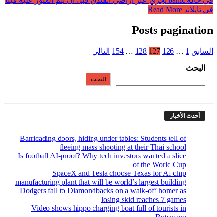
في حالة panic يجري عبر أراضي الفندق قبل أن يتم العثور عليه ميتا
في تايلاند
Read More
Posts pagination
السابق
1
…
126
127
128
…
154
التالي
البحث
البحث
أحدث الأخبار
Barricading doors, hiding under tables: Students tell of
fleeing mass shooting at their Thai school
Is football AI-proof? Why tech investors wanted a slice
of the World Cup
SpaceX and Tesla choose Texas for AI chip
manufacturing plant that will be world’s largest building
Dodgers fall to Diamondbacks on a walk-off homer as
losing skid reaches 7 games
Video shows hippo charging boat full of tourists in
Botswana