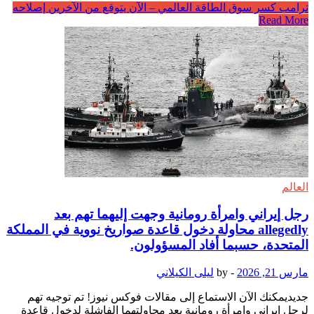
ترامب كسر سوق الطاقة العالمي – الآن يتوقع من الآخرين إصلاحه
Read More
العالم
رجل إيراني وامرأة رومانية وجهت إليهما تهم بعد
allegedly محاولة دخول قاعدة صواريخ نووية في المملكة
المتحدة، حسبما أفاد المسؤولون.
مارس 21, 2026
-
by
ليلى الكيلاني
جديديمكنك الآن الاستماع إلى مقالات فوكس نيوز! تم توجيه تهم
لرجل إيراني وامرأة رومانية بعد محاولتهما الفاشلة لدخول قاعدة