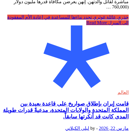
مباشرة لقاتل والدتهن. إنهن يعرضن مكافأة قدرها مليون دولار
(760,000 …
جذري عائلة غوثري تجدد نداءها للمساعدة في إعادة الأم المفقودة
إلى المنزل
Read More
العالم
قامت إيران بإطلاق صواريخ على قاعدة بعيدة بين
المملكة المتحدة والولايات المتحدة، مدعيةً قدرات طويلة
المدى كانت قد أنكرتها سابقاً.
مارس 22, 2026
-
by
ليلى الكيلاني