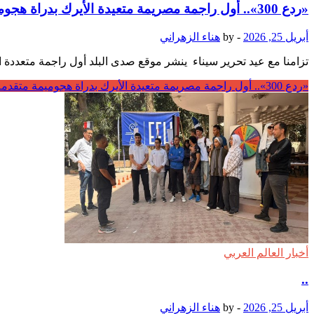
«ردع 300».. أول راجمة مصريمة متعيدة الأيرك بدراة هجوميمة متقدمة | صور
أبريل 25, 2026
-
by
هناء الزهراني
تزامنا مع عيد تحرير سيناء ينشر موقع صدى البلد أول راجمة متعددة الاعيرة “ردع 300″، في ظل مواصلة وزارة الإنتاج الحربي ترسيخ موقعها كأحد أعمدة القوة الاس
«ردع 300».. أول راجمة مصريمة متعيدة الأيرك بدراة هجوميمة متقدمة | صور
أخبار العالم العربي
..
أبريل 25, 2026
-
by
هناء الزهراني