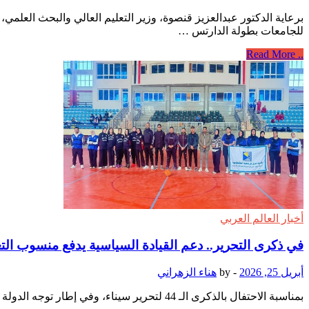
برعاية الدكتور عبدالعزيز قنصوة، وزير التعليم العالي والبحث العلم
للجامعات بطولة الدارتس …
Read More
..
أخبار العالم العربي
في ذكرى التحرير.. دعم القيادة السياسية يدفع منسوب الت
أبريل 25, 2026
-
by
هناء الزهراني
بمناسبة الاحتفال بالذكرى الـ 44 لتحرير سيناء، وفي إطار توجه الدولة المصرية نحو دفع عجلة التنمية الشاملة، خاصة في شبه جزيرة سيناء ومدن القناة، يحظى قطاع التعليم العالي والبحث العلمي …