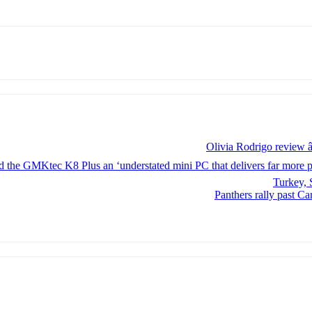
Olivia Rodrigo review â
d the GMKtec K8 Plus an ‘understated mini PC that delivers far more pow
Turkey, 
Panthers rally past C