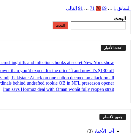
السابق
1
…
69
70
71
…
91
التالي
البحث
البحث
أحدث الأخبار
 crushing riffs and infectious hooks at secret New York show
er than you’d expect for the price’ â and now it’s $130 off
Saudi, Pakistan: Attack on one nation deemed an attack on all
ardinals behind undrafted rookie QB in NFL preseason opener
Iran says Hormuz deal with Oman wonât fully reopen strait
جميع الأقسام
آخر الأخبار
(3)