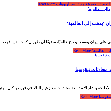
 لتحقيق طفرة تنموية بسيناريوهات
Read More
ن ‘يذهب إلى العالمية’
كي على إيران يتوسع ليصبح عالميًا، مضيفًا أن طهران كانت لديها ف
ى العالمية’
Read More
د محادثات نيقوسيا
بعد الإطاحة ببشار الأسد، بعد محادثات مع زعيم البلاد في قبرص. كان ا
نيقوسيا
Read More