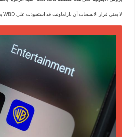
لا يعني قرار الانسحاب أن باراماونت قد استحوذت على WBD بعد.