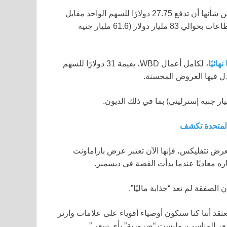
كانت أكبر خدمة بث في العالم في المركز الأول لإبرام صفقة من شأنها أن تدفع 27.75 دولارًا للسهم الواحد مقابل
استوديو وارنر وأعمال البث الخاصة بـ HBO Max، مما يقدر القطاعات بحوالي 83 مليار دولار (61.6 مليار جنيه
ائيًا
، لكامل أعمال WBD، بقيمة 31 دولارًا للسهم
دل فيها العروض المحسنة.
المتحدة تكشف
بعرض نتفليكس، فإنها الآن تعتبر عرض باراماونت
ره معاديًا عندما بدأت القصة في ديسمبر.
لصفقة لم تعد “جذابة ماليًا”.
نعتقد أننا كنا سنكون أوصياء أقوياء على علامات وارنر
بالسعر المناسب، وليست “ضرورية” بأي سعر.”