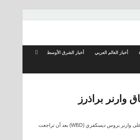
أخبار العالم العربي
أخبار الشرق الأوسط
وارنر براذرز
تسير شركة باراماونت سكايدانس نحو الفوز بمعركة الاستحواذ على وارنر بروس ديسكفري (WBD) بعد أن تراجعت