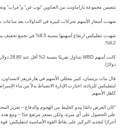
تتضمن مجموعة باراماونت من العناوين “توب غن” و”عراب” وتض
شهدت أسعار الأسهم تحركات كبيرة في التداولات بعد ساعات مع
شهدت نتفليكس ارتفاع أسهمها بنس
6.2%.
دولارًا.
قال مات بريتمان، كبير محللي الأسهم في هارغريفز لانسداون، 
لنتفليكس للزيادة، اختارت الإدارة الانضباط بدلاً من بناء الإمبر
كاهل الأسهم.
“كان العرض دائمًا يبدو كخليط من الهجوم والدفاع – تعزيز الم
على الحصول على أي ميزة، ولكن بسعر مرتفع جدًا – ومع هذه ال
أحرارًا لتجديد التركيز على نقاط القوة الأساسية لنتفليكس: قوة 