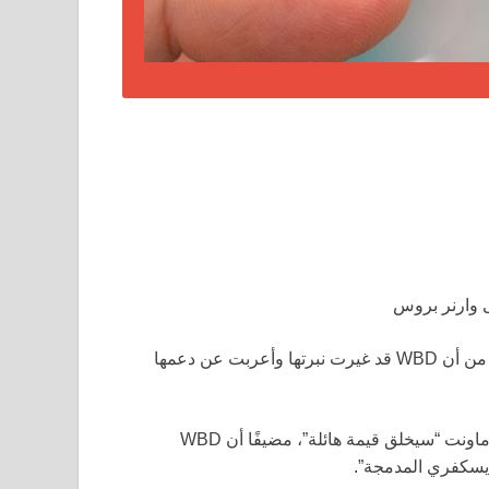
لا تزال الإدارة بحاجة إلى منح موافقتها على الصفقة على الرغم من أن WBD قد غيرت نبرتها وأعربت عن دعمها
استخدم المدير التنفيذي ديفيد زاسلوف بيانًا ليعلن أن عرض باراماونت “سيخلق قيمة هائلة”، مضيفًا أن WBD
يسكفري المدمجة”.