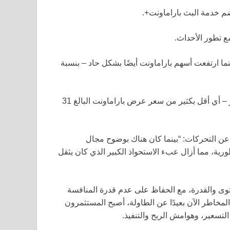
م خدمة البث باراماونت+.
 تطور الأحداث.
بة 8.5% في تجمع تخفيف بينما ارتفعت أسهم باراماونت أيضًا بشكل حاد – بنسبة
كانت أسهم WBD تتداول تقريبًا بنسبة 2% أقل عند 28.80 دولار – أي أقل بكثير من سعر عرض باراماونت البالغ 31
عن التحركات: “بينما كان هناك بوضوح مجال
اطورية، مما أزال عبء الاستحواذ الكبير الذي كان يثقل
حتوى والقدرة، مع الحفاظ على عدم قدرة المنافسة
مخاطر الآن بعيدًا عن الطاولة، أصبح المستثمرون
التسعير، وهوامش الربح والتنفيذ.