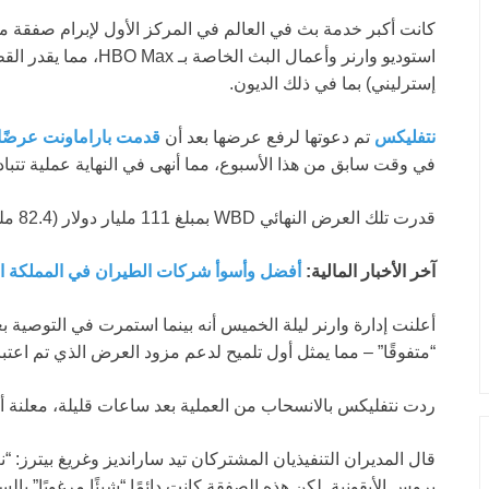
إسترليني) بما في ذلك الديون.
نتفليكس
تم دعوتها لرفع عرضها بعد أن
قدمت باراماونت عرضًا نه
في وقت سابق من هذا الأسبوع، مما أنهى في النهاية عملية تتبا
قدرت تلك العرض النهائي WBD بمبلغ 111 مليار دولار (82.4 مليار جنيه إسترليني) بما في ذلك الديون.
آخر الأخبار المالية:
أفضل وأسوأ شركات الطيران في المملكة 
أعلنت إدارة وارنر ليلة الخميس أنه بينما استمرت في التوصية 
“متفوقًا” – مما يمثل أول تلميح لدعم مزود العرض الذي تم اعتبا
ردت نتفليكس بالانسحاب من العملية بعد ساعات قليلة، معلنة أن ا
قال المديران التنفيذيان المشتركان تيد سارانديز وغريغ بيترز: “
بروس الأيقونية. لكن هذه الصفقة كانت دائمًا “شيئًا مرغوبًا” 