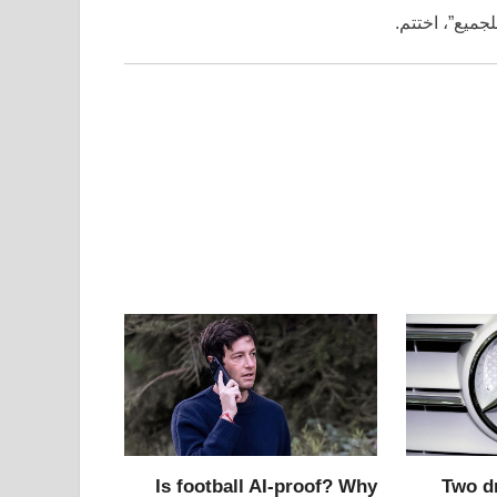
جميع”، اختتم.
Is football AI-proof? Why
Two d