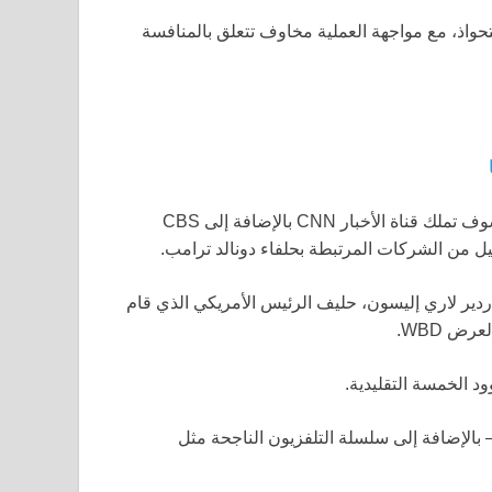
حواذ، مع مواجهة العملية مخاوف تتعلق بالمنافسة
إذا كانت باراماونت سكايدانس ناجحة في محاولة الاستحواذ، فسوف تملك قناة الأخبار CNN بالإضافة إلى CBS
اردير لاري إليسون، حليف الرئيس الأمريكي الذي قام
ض WBD.
 الخمسة التقليدية.
 بالإضافة إلى سلسلة التلفزيون الناجحة مثل