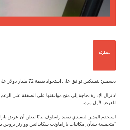
مشاركة
ديسمبر: نتفليكس توافق على استحواذ بقيمة 72 مليار دولار على وارنر بروس
للعرض لأول مرة.
“متحمسة بشأن إمكانيات باراماونت سكايدانس ووارنر بروس د