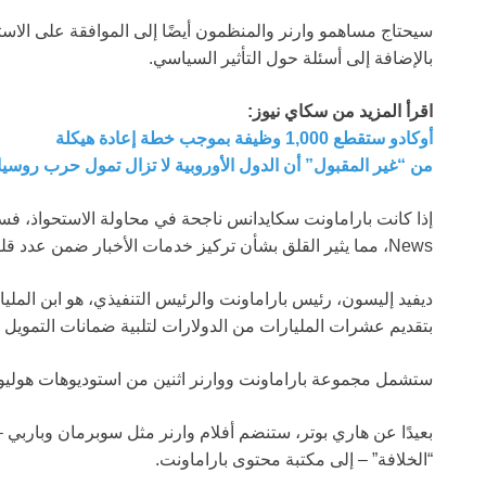
سيحتاج مساهمو وارنر والمنظمون أيضًا إلى الموافقة على الاست
بالإضافة إلى أسئلة حول التأثير السياسي.
اقرأ المزيد من سكاي نيوز:
أوكادو ستقطع 1,000 وظيفة بموجب خطة إعادة هيكلة
من “غير المقبول” أن الدول الأوروبية لا تزال تمول حرب روسيا
News، مما يثير القلق بشأن تركيز خدمات الأخبار ضمن عدد قليل من الشركات المرتبطة بحلفاء دونالد ترامب.
ديفيد إليسون، رئيس باراماونت والرئيس التنفيذي، هو ابن الملي
بتقديم عشرات المليارات من الدولارات لتلبية ضمانات التمويل لعر
ستشمل مجموعة باراماونت ووارنر اثنين من استوديوهات هوليوود
بعيدًا عن هاري بوتر، ستنضم أفلام وارنر مثل سوبرمان وباربي –
“الخلافة” – إلى مكتبة محتوى باراماونت.