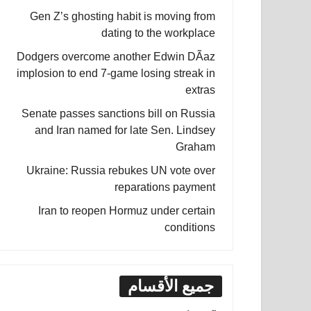
Gen Z’s ghosting habit is moving from
dating to the workplace
Dodgers overcome another Edwin DÃ­az
implosion to end 7-game losing streak in
extras
Senate passes sanctions bill on Russia
and Iran named for late Sen. Lindsey
Graham
Ukraine: Russia rebukes UN vote over
reparations payment
Iran to reopen Hormuz under certain
conditions
جميع الأقسام