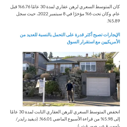
كان المتوسط ​​السعري لرهن عقاري لمدة 30 عامًا 6.76% قبل
عام. وكان تحت 6% مؤخرًا في 8 سبتمبر 2022، حيث سجل
5.89%.
الإيجارات تصبح أكثر قدرة على التحمل بالنسبة للعديد من
الأمريكيين مع استقرار السوق
انخفض المتوسط ​​السعري للرهن العقاري الثابت لمدة 30 عامًا
إلى 5.98% من قراءة الأسبوع الماضي 6.01%.
(ديفيد رايدر/
بلومبرغ عبر صور غيتي)