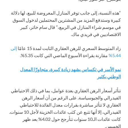
“هذه النسبة، إلى جانب توفر المنازل المعروضة للبيع، لها دلالة
كبيرة وستدفع المزيد من المشترين المحتملين لدخول السوق
في موسم شراء المنازل في الربيع،” قال سام خاتر، كبير
الاقتصاديين في فريدي ماك.
زاد المتوسط ​​السعري للرهن العقاري الثابت لمدة 15 عامًا
إلى
5.44%
مقارنة بقراءة الأسبوع الماضي التي كانت 5.35%.
نمو الأسر في تكساس يشهد زيادة كبيرة، متجاوزًا المعدل
الوطني بكثير
تتأثر أسعار الرهن العقاري بعدة عوامل، بما في ذلك الاحتياطي
الفيدرالي والجيوسياسة. على الرغم من أن أسعار الرهن
العقاري لا تتأثر مباشرة بقرارات معدل الفائدة للاحتياطي
الفيدرالي، إلا أنها تتبع عن كثب عائدات الخزينة لأجل 10 سنوات.
كانت عائدات الـ10 سنوات تتأرجح حول 4.02% بعد ظهر
الخميس.