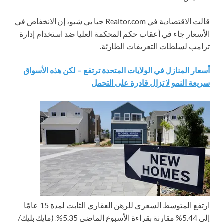
قالت الاقتصادية في Realtor.com جيا يي شيو، إن الانخفاض في
الأسعار جاء في أعقاب حكم المحكمة العليا ضد استخدام إدارة
ترامب لسلطات التعريفات الطارئة.
أسعار المنازل في الولايات المتحدة ترتفع – لكن هذه الأسواق
سريعة النمو لا تزال قادرة على التحمل
ارتفع المتوسط ​​السعري للرهن العقاري الثابت لمدة 15 عامًا
إلى 5.44% مقارنة بقراءة الأسبوع الماضي 5.35%.
(مايك بليك/