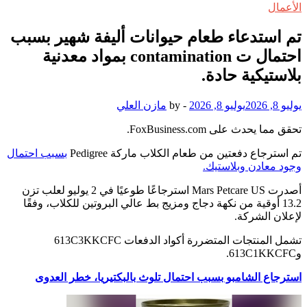
الأعمال
تم استدعاء طعام حيوانات أليفة شهير بسبب
احتمال ت contamination بمواد معدنية
بلاستيكية حادة.
يوليو 8, 2026
يوليو 8, 2026
-
by
مازن العلي
تحقق مما يحدث على FoxBusiness.com.
تم استرجاع دفعتين من طعام الكلاب ماركة Pedigree
بسبب احتمال
وجود معادن وبلاستيك.
أصدرت Mars Petcare US استرجاعًا طوعيًا في 2 يوليو لعلب تزن
13.2 أوقية من نكهة دجاج ومزيج بط عالي البروتين للكلاب، وفقًا
لإعلان الشركة.
تشمل المنتجات المتضررة أكواد الدفعات 613C3KKCFC
و613C1KKCFC.
استرجاع الشامبو بسبب احتمال تلوث بالبكتيريا، خطر العدوى