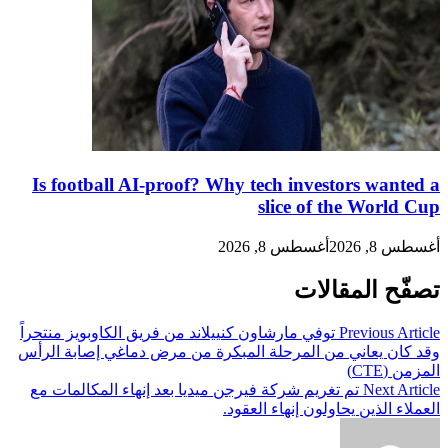
Is football AI-proof? Why tech investors wanted a
slice of the World Cup
أغسطس 8, 2026
أغسطس 8, 2026
تصفّح المقالات
Previous Article
توفي مارشاون كنييلاند من فريق الكاوبويز منتحراً
وقد كان يعاني من المرحلة المبكرة من مرض دماغي إصابة الرأس
المزمن (CTE)
Next Article
تم تغريم شركة فيرجن ميديا بعد إنهاء المكالمات مع
العملاء الذين يحاولون إنهاء العقود.