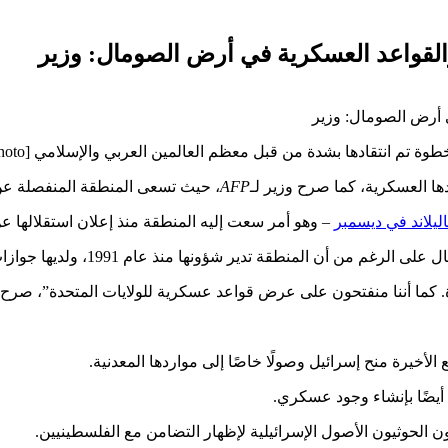
والقواعد العسكرية في أرض الصومال: وزير
تقادها بشدة من قبل معظم العالمين العربي والإسلامي [Getty/file photo]
ها العسكرية، كما صرح وزير لـ
AFP
، حيث تسعى المنطقة المنفصلة ع
ليلاند في ديسمبر
– وهو أمر سعت إليه المنطقة منذ إعلان استقلالها عن ا
 منذ عام 1991، ولديها جوازات سفرها، وعملتها، وجيشها، وقوات الشرطة الخاصة بها.
ة. كما أننا منفتحون على عرض قواعد عسكرية للولايات المتحدة”، صرح
الأخيرة منح إسرائيل وصولًا خاصًا إلى مواردها المعدنية.
 أيضًا بإنشاء وجود عسكري.
ون الحوثيون الأصول الإسرائيلية لإظهار التضامن مع الفلسطينيين.