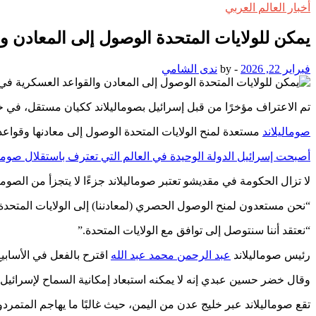
أخبار العالم العربي
يمكن للولايات المتحدة الوصول إلى المعادن 
فبراير 22, 2026
-
by
ندى الشامي
تم الاعتراف مؤخرًا من قبل إسرائيل بصوماليلاند ككيان مستقل، في خطوة تم ان
صوماليلاند
مستعدة لمنح الولايات المتحدة الوصول إلى معادنها وقواعد
أصبحت إسرائيل الدولة الوحيدة في العالم التي تعترف باستقلال صوما
لا تزال الحكومة في مقديشو تعتبر صوماليلاند جزءًا لا يتجزأ من الصومال على الرغم من أن المنطقة تدير شؤونها
“نحن مستعدون لمنح الوصول الحصري (لمعادننا) إلى الولايات المتحد
“نعتقد أننا سنتوصل إلى توافق مع الولايات المتحدة.”
رئيس صوماليلاند
عبد الرحمن محمد عبد الله
اقترح بالفعل في الأسابيع 
وقال خضر حسين عبدي إنه لا يمكنه استبعاد إمكانية السماح لإسرائيل
تقع صوماليلاند عبر خليج عدن من اليمن، حيث غالبًا ما يهاجم المتمرد