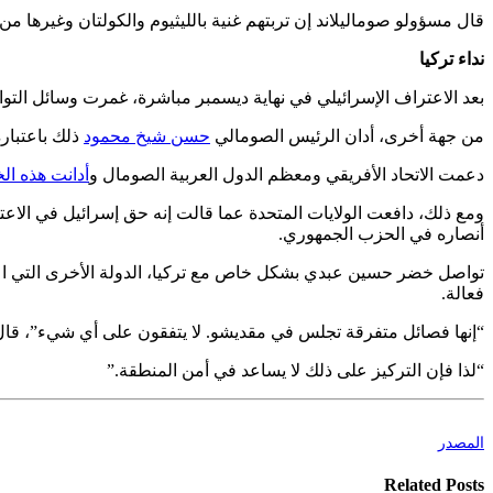
قال مسؤولو صوماليلاند إن تربتهم غنية بالليثيوم والكولتان وغيرها م
نداء تركيا
بعد الاعتراف الإسرائيلي في نهاية ديسمبر مباشرة، غمرت وسائل التو
من جهة أخرى، أدان الرئيس الصومالي
حسن شيخ محمود
ذلك باعتباره
دعمت الاتحاد الأفريقي ومعظم الدول العربية الصومال و
أدانت هذه ال
ومع ذلك، دافعت الولايات المتحدة عما قالت إنه حق إسرائيل في الا
أنصاره في الحزب الجمهوري.
تواصل خضر حسين عبدي بشكل خاص مع تركيا، الدولة الأخرى التي اعت
فعالة.
“إنها فصائل متفرقة تجلس في مقديشو. لا يتفقون على أي شيء”، قال
“لذا فإن التركيز على ذلك لا يساعد في أمن المنطقة.”
المصدر
Related Posts