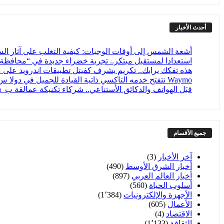
أحدث الأخبار
أشعة الشمس إلى أوقات الوجبات: كيفية التغلب على آثار الس
استعدادا لمستقبل مبتكر.. تجربة خضراء جديدة في “محافظة آمنة” تسرك 30
هذه تفكك يرابك.. تكريم يشرف كفيتل تطبيقات اندرويد على 
Waymo​ نتفتح خدمه التاكسي ذاتية القيادة للجميل في دولا س دون كايمب انتسار
قبَل الهواتف والدكائق الأستناعي.. شركاء تكنيكة عمالقة ب_data باعمانا لا علاعقة لها بالتكنولوجيا
جميع الأقسام
آخر الأخبار
(3)
أخبار الشرق الأوسط
(490)
أخبار العالم العربي
(897)
أسلوب الحياة
(560)
الأجهزة والإلكترونيات
(1٬384)
الأعمال
(605)
الاقتصاد
(4)
الثقافة
(1٬133)