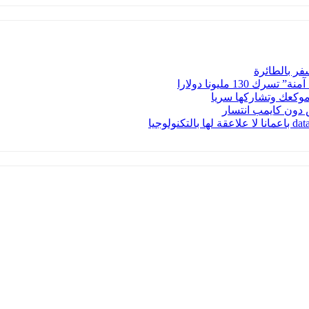
فر بالطائرة
1 مليونا دولارا
موكعك وتشاركها سريا